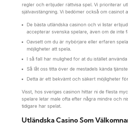
regler och erbjuder rättvisa spel. Vi prioriterar
självavstängning. Vi bedömer också om casinot a
De bästa utländska casinon och vi listar erbjud
accepterar svenska spelare, även om de inte få
Oavsett om du är nybörjare eller erfaren spela
möjligheter att spela.
I så fall har mulighed for at du istället använd
Så låt oss titta över de mestadels kända tjäns
Detta är ett bekvämt och säkert möjligheter för
Visst, hos sveriges casinon hittar ni de flesta
spelare letar male ofta efter några mindre och n
tidigare har spelat.
Utländska Casino Som Välkomna