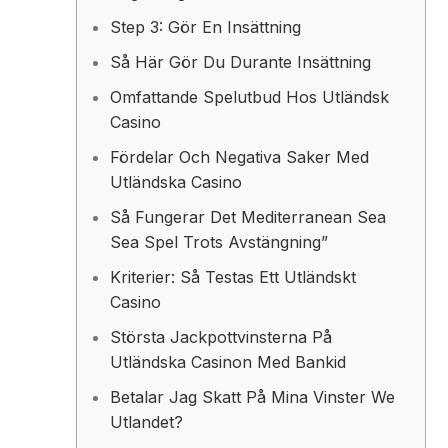
Step 3: Gör En Insättning
Så Här Gör Du Durante Insättning
Omfattande Spelutbud Hos Utländsk
Casino
Fördelar Och Negativa Saker Med
Utländska Casino
Så Fungerar Det Mediterranean Sea
Sea Spel Trots Avstängning”
Kriterier: Så Testas Ett Utländskt
Casino
Största Jackpottvinsterna På
Utländska Casinon Med Bankid
Betalar Jag Skatt På Mina Vinster We
Utlandet?