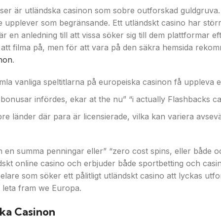
lser är utländska casinon som sobre outforskad guldgruva. 
e upplever som begränsande. Ett utländskt casino har större
 en anledning till att vissa söker sig till dem plattformar eft
 att filma på, men för att vara på den säkra hemsida rekom
inon
.
la vanliga speltitlarna på europeiska casinon få uppleva e
bonusar infördes, ekar at the nu” “i actually Flashbacks ca
re länder där para är licensierade, vilka kan variera avsevä
n en summa penningar eller” “zero cost spins, eller både o
ndskt online casino och erbjuder både sportbetting och cas
lare som söker ett pålitligt utländskt casino att lyckas utf
 leta fram we Europa.
ska Casinon