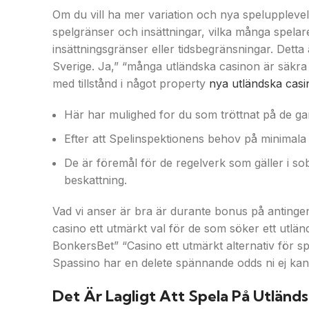
Om du vill ha mer variation och nya speluppleve
spelgränser och insättningar, vilka många spelar
insättningsgränser eller tidsbegränsningar. Detta är
Sverige. Ja,” “många utländska casinon är säkra
med tillstånd i något property
nya utländska cas
Här har mulighed for du som tröttnat på de gam
Efter att Spelinspektionens behov på minimala 
De är föremål för de regelverk som gäller i sob
beskattning.
Vad vi anser är bra är durante bonus på antinge
casino ett utmärkt val för de som söker ett utlä
BonkersBet” “Casino ett utmärkt alternativ för spe
Spassino har en delete spännande odds ni ej kan
Det Är Lagligt Att Spela På Utländ