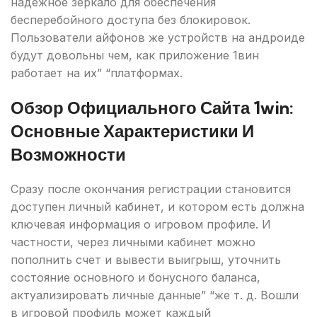
надежное зеркало для обеспечения
бесперебойного доступа без блокировок.
Пользователи айфонов же устройств на андроиде
будут довольны чем, как приложение 1вин
работает на их” “платформах.
Обзор Официального Сайта 1win:
Основные Характеристики И
Возможности
Сразу после окончания регистрации становится
доступен личный кабинет, и котором есть должна
ключевая информация о игровом профиле. И
частности, через личными кабинет можно
пополнить счет и вывести выигрыш, уточнить
состояние основного и бонусного баланса,
актуализировать личные данные” “же т. д. Вошли
в игровой профиль может каждый