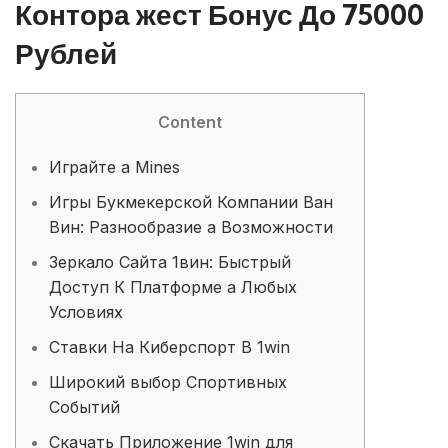
Контора жест Бонус До 75000
Рублей
Content
Играйте а Mines
Игры Букмекерской Компании Ван
Вин: Разнообразие а Возможности
Зеркало Сайта 1вин: Быстрый
Доступ К Платформе а Любых
Условиях
Ставки На Киберспорт В 1win
Широкий выбор Спортивных
Событий
Скачать Приложение 1win для