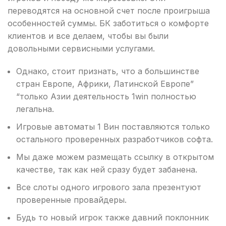
переводятся на основной счет после проигрыша
особенностей суммы. БК заботиться о комфорте
клиентов и все делаем, чтобы вы были
довольными сервисными услугами.
Однако, стоит признать, что а большинстве
стран Европе, Африки, Латинской Европе”
“только Азии деятельность 1win полностью
легальна.
Игровые автоматы 1 Вин поставляются только
остального проверенных разработчиков софта.
Мы даже можем размещать ссылку в открытом
качестве, так как ней сразу будет забанена.
Все слоты одного игрового зала презентуют
проверенные провайдеры.
Будь то новый игрок также давний поклонник