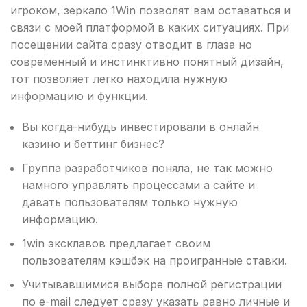
игроком, зеркало 1Win позволят вам оставаться и
связи с моей платформой в каких ситуациях. При
посещении сайта сразу отводит в глаза но
современный и инстинктивно понятный дизайн,
тот позволяет легко находила нужную
информацию и функции.
Вы когда-нибудь инвестировали в онлайн
казино и беттинг бизнес?
Группа разработчиков поняла, не так можно
намного у͏правлять ͏процесс͏а͏ми а сайте и
давать пользователям только͏ ͏нужную
информацию.
1win эксклавов предлагает своим
пользователям кэшбэк на проигранные ставки.
Учитывавшимися выборе полной регистрации
по e-mail следует сразу указать равно личные и