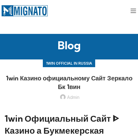
Blog
1WIN OFFICIAL IN RUSSIA
1win Казино официальному Сайт Зеркало
Бк 1вин
Admin
1win Официальный Сайт ᐈ
Казино а Букмекерская