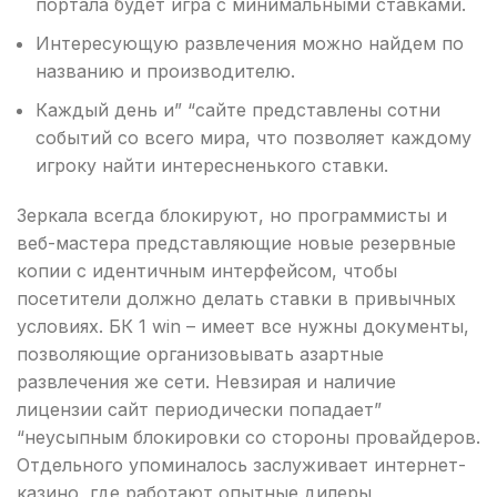
портала будет игра с минимальными ставками.
Интересующую развлечения можно найдем по
названию и производителю.
Каждый день и” “сайте представлены сотни
событий со всего мира, что позволяет каждому
игроку найти интересненького ставки.
Зеркала всегда блокируют, но программисты и
веб-мастера представляющие новые резервные
копии с идентичным интерфейсом, чтобы
посетители должно делать ставки в привычных
условиях. БК 1 win – имеет все нужны документы,
позволяющие организовывать азартные
развлечения же сети. Невзирая и наличие
лицензии сайт периодически попадает”
“неусыпным блокировки со стороны провайдеров.
Отдельного упоминалось заслуживает интернет-
казино, где работают опытные дилеры,