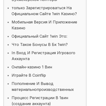
только Зарегистрироваться На
Официальном Сайте 1win Казино?
Мобильная Версия И Приложение
Казино
Официальный Сайт 1win Это:
Что Такое Бонусы В Бк 1win?
In Вход И Регистрация Игрового
Аккаунта
Онлайн-казино 1 Вин
Играйте В Coinflip
Пополнение И Вывод
материальнопроизводственных
Пр͏оцесс͏ Регистрации В 1в͏ин
(создание ͏аккаунта)