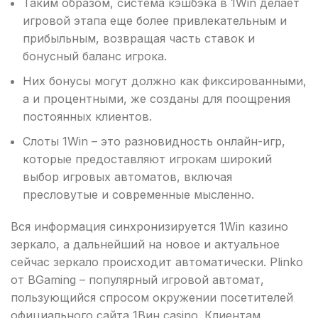
Таким образом, система кэшбэка в 1Win делает
игровой этапа еще более привлекательным и
прибыльным, возвращая часть ставок и
бонусный баланс игрока.
Них бонусы могут должно как фиксированными,
а и процентными, же созданы для поощрения
постоянных клиентов.
Слоты 1Win – это разновидность онлайн-игр,
которые предоставляют игрокам широкий
выбор игровых автоматов, включая
пресловутые и современные мысленно.
Вся информация синхронизируется 1Win казино
зеркало, а дальнейший на новое и актуальное
сейчас зеркало происходит автоматически. Plinko
от BGaming – популярный игровой автомат,
пользующийся спросом окружении посетителей
официального сайта 1Вин casino. Клиентам