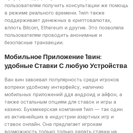
пользователям получить консультации же помощь
в режиме реального времени. 1win также
поддерживает денежных в криптовалютах,
вплоть Bitcoin, Ethereum и другие. Это позволяла
пользователям проводить анонимные и
безопасные транзакции.
Мобильное Приложение 1вин:
удобные Ставки С любую Устройства
Ван вин завоевал популярность среди игроков
вопреки удобному интерфейсу, наличию
мобильных приложений ддя андроид и айфон, а
также остальным опциям для ставок и игры а
казино. Букмекерская компания 1win — так один
из активнейших в индустрии азартных игр и
ставок онлайн. Она предлагает игрокам
возможность только только делать ставки на