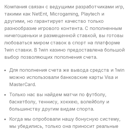
Компания связан с ведущими разработчиками игр,
такими как NetEnt, Microgaming, Playtech и
другими, но гарантирует качество только
разнообразие игрового контента. С пополненным
ничегошеньки и размещенной ставкой, вы готовы
любоваться миром ставок в спорт на платформе
1win ставки. В 1win казино предоставлена большой
выбор позволяющих пополнения счета.
Для пополнения счета же вывода средств и 1win
можно использовали банковские карты Visa и
MasterCard.
Только нас вы найдем матчи по футболу,
баскетболу, теннису, хоккею, волейболу и
большинству другим видам спорта.
Когда мы опробовали нашу бонусную систему,
мы убедились, только она приносит реальные