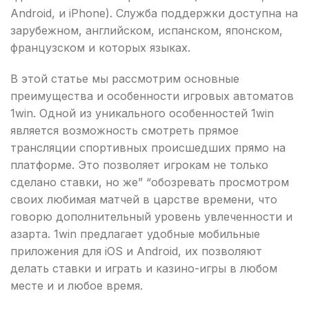
Android, и iPhone). Служба поддержки доступна на
зарубежном, английском, испанском, японском,
французском и которых языках.
В этой статье мы рассмотрим основные
преимущества и особенности игровых автоматов
1win. Одной из уникального особенностей 1win
является возможность смотреть прямое
трансляции спортивных происшедших прямо на
платформе. Это позволяет игрокам не только
сделано ставки, но же” “обозревать просмотром
своих любимая матчей в царстве времени, что
говорю дополнительный уровень увлеченности и
азарта. 1win предлагает удобные мобильные
приложения для iOS и Android, их позволяют
делать ставки и играть и казино-игры в любом
месте и и любое время.