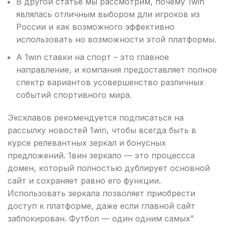
В другой статье мы рассмотрим, почему 1win
являлась отличным выбором дли игроков из
России и как возможного эффективно
использовать но возможности этой платформы.
А 1win ставки на спорт – это главное
направление, и компания предоставляет полное
спектр вариантов усовершенство различных
событий спортивного мира.
Эксклавов рекомендуется подписаться на
рассылку новостей 1win, чтобы всегда быть в
курсе релевантных зеркал и бонусных
предложений. 1вин зеркало — это процессса
домен, который полностью дублирует основной
сайт и сохраняет равно его функции.
Использовать зеркала позволяет приобрести
доступ к платформе, даже если главной сайт
заблокирован. Футбол — один одним самых”