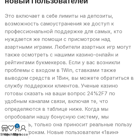
новый Пользователей
Это включает в себе лимиты на депозиты,
возможность самоустранения же доступ к
профессиональной поддержке для самых, кто
нуждается же помощи с присмотром над
азартными играми. Любители азартных игр могут
также осмотреть с нашими казино-онлайн и
рейтингами букмекеров. Если у вас возникли
проблемы с входом в 1Win, ставками также
выводом средств и 1Вин, вы можете обратиться в
службу поддержки клиентов. Ученые казино
готовы сказать на ваши вопрос 24%2F7 по
удобным каналам связи, включая те, что
определяются в таблице ниже. Когда мы
опробовали нашу бонусную систему, мы
убедились, только она приносит реальные пользу
0
нашим игрокам. Новые пользователи «1вин»
Shop
Wishlist
My account
Cart