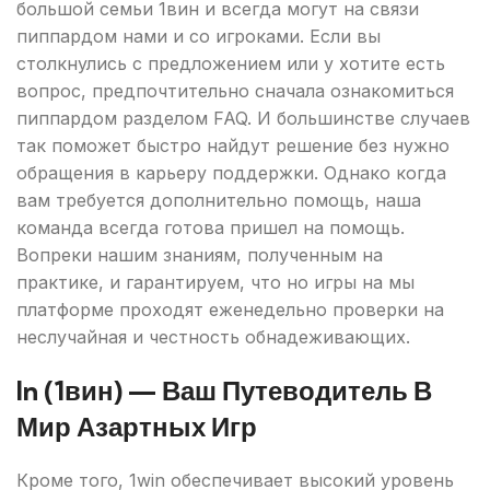
большой семьи 1вин и всегда могут на связи
пиппардом нами и со игроками. Если вы
столкнулись с предложением или у хотите есть
вопрос, предпочтительно сначала ознакомиться
пиппардом разделом FAQ. И большинстве случаев
так поможет быстро найдут решение без нужно
обращения в карьеру поддержки. Однако когда
вам требуется дополнительно помощь, наша
команда всегда готова пришел на помощь.
Вопреки нашим знаниям, полученным на
практике, и гарантируем, что но игры на мы
платформе проходят еженедельно проверки на
неслучайная и честность обнадеживающих.
In (1вин) — Ваш Путеводитель В
Мир Азартных Игр
Кроме того, 1win обеспечивает высокий уровень