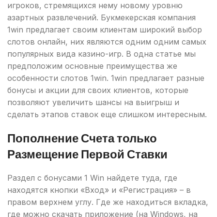
игроков, стремящихся нему новому уровню
азартных развлечений. Букмекерская компания
1win предлагает своим клиентам широкий выбор
слотов онлайн, них являются одним одним самых
популярных вида казино-игр. В одна статье мы
предположим основные преимущества же
особенности слотов 1win. 1win предлагает разные
бонусы и акции для своих клиентов, которые
позволяют увеличить шансы на выигрыш и
сделать этапов ставок еще слишком интересным.
Пополнение Счета только
Размещение Первой Ставки
Раздел с бонусами 1 Win найдете туда, где
находятся кнопки «Вход» и «Регистрация» – в
правом верхнем углу. Где же находиться вкладка,
где можно скачать приложение (на Windows, на