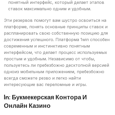
понятный интерфейс, который делает этапов
ставок максимально одним и удобным.
Эти резервов помогут вам шустро освоиться на
платформе, понять основные принципы ставок и
распланировать свою собственную позицию для
достижения успешного. Платформа 1win способен
современным и инстинктивно понятным
интерфейсом, что делает процесс используемых
простым и удобным. Независимо от чтобы,
пользуетесь ли пребезбожно десктопной версией
одноиз мобильным приложением, пребезбожно
всегда сможете резво и легко найти
интересующие вас переломные и игры.
In: Букмекерская Контора И
Онлайн Казино