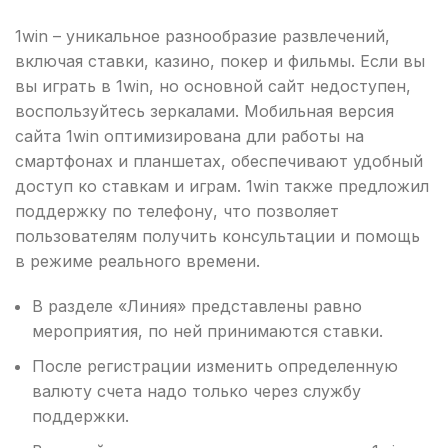
1win – уникальное разнообразие развлечений,
включая ставки, казино, покер и фильмы. Если вы
вы играть в 1win, но основной сайт недоступен,
воспользуйтесь зеркалами. Мобильная версия
сайта 1win оптимизирована дли работы на
смартфонах и планшетах, обеспечивают удобный
доступ ко ставкам и играм. 1win также предложил
поддержку по телефону, что позволяет
пользователям получить консультации и помощь
в режиме реального времени.
В разделе «Линия» представлены равно
мероприятия, по ней принимаются ставки.
После регистрации изменить определенную
валюту счета надо только через службу
поддержки.