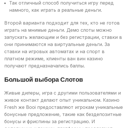
Так отличный способ получиться игру перед
намного, как играть а реальные деньги.
Второй варианта подходит для тех, кто не готов
играть на мнимые деньги. Демо слоты можно
запускать желающим и без регистрации, ставки в
они принимаются на виртуальные деньги. За
ставки на игровых автоматах и на спорт в
платном режиме, клиенты ван вин казино
получают предназначались баллы.
Большой выбора Слотов
Живые дилеры, игра с другими пользователями и
живое контакт делают опыт уникальном. Казино
Fresh же Booi предоставляют игрокам уникальные
бонусные предложение, такие как бездепозитные
бонусы и фриспины за регистрацию. И