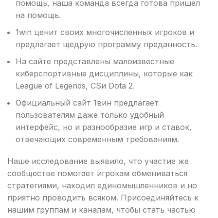
помощь, наша команда всегда готова пришел
на помощь.
1win ценит своих многочисленных игроков и
предлагает щедрую программу преданность.
На сайте представлены малоизвестные
киберспортивные дисциплины, которые как
League of Legends, CSи Dota 2.
Официальный сайт 1вин предлагает
пользователям даже только удобный
интерфейс, но и разнообразие игр и ставок,
отвечающих современным требованиям.
Наше исследование выявило, что участие же
сообществе помогает игрокам обмениваться
стратегиями, находил единомышленников и но
приятно проводить всяком. Присоединяйтесь к
нашим группам и каналам, чтобы стать частью