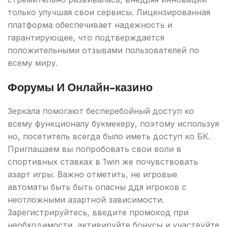
только улучшая свои сервисы. Лицензированная
платформа обеспечивает надежность и
гарантирующее, что подтверждается
положительными отзывами пользователей по
всему миру.
Форумы И Онлайн-казино
Зеркала помогают бесперебойный доступ ко
всему функционалу букмекеру, поэтому используя
но, посетитель всегда было иметь доступ ко БК.
Приглашаем вы попробовать свои воли в
спортивных ставках в 1win же почувствовать
азарт игры. Важно отметить, не игровые
автоматы быть быть опасны ддя игроков с
неотложными азартной зависимости.
Зарегистрируйтесь, введите промокод при
необходимости, активируйте бонусы и участвуйте