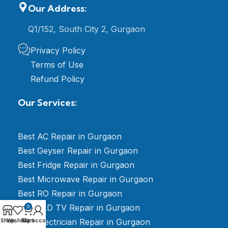
Our Address:
Q1/152, South City 2, Gurgaon
Privacy Policy
Terms of Use
Refund Policy
Our Services:
Best AC Repair in Gurgaon
Best Geyser Repair in Gurgaon
Best Fridge Repair in Gurgaon
Best Microwave Repair in Gurgaon
Best RO Repair in Gurgaon
Best LED TV Repair in Gurgaon
0
Shop
Wishlist
Best Electrician Repair in Gurgaon
My account
Cart