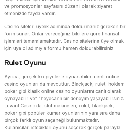
ve promosyonlar sayfasını düzenli olarak ziyaret
etmenizde fayda vardır.
Casino siteleri üyelik adımında doldurmanız gereken bir
form sunar. Onlar vereceğiniz bilgilere göre finansal
işlemleri tamamlamaktadır. Casino sitelerine üye olmak
için üye ol adımıyla formu hemen doldurabilirsiniz.
Rulet Oyunu
Ayrıca, gerçek krupiyelerle oynanabilen canlı online
casino oyunları da mevcuttur. Blackjack, rulet, holdem
poker gibi klasik online casino oyunlarını canlı olarak
oynayabilir ve” “heyecanlı bir deneyim yaşayabilirsiniz.
Levant Casino’da, slot makineleri, rulet, blackjack,
poker gibi popüler kumar oyunlarının yanı sıra daha
birçok farklı oyun seçeneği bulunmaktadır.
Kullanıcılar, istedikleri oyunu seçerek gerçek parayla