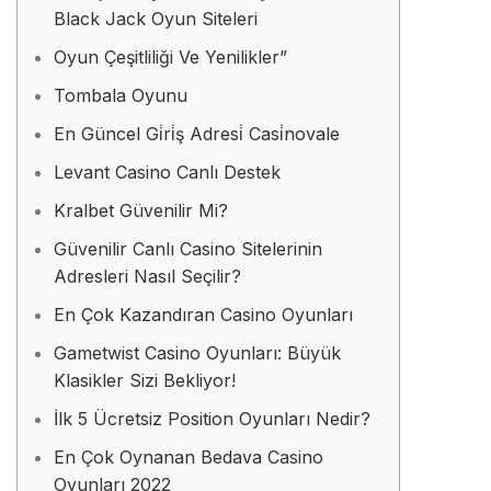
Black Jack Oyun Siteleri
Oyun Çeşitliliği Ve Yenilikler”
Tombala Oyunu
En Güncel Gi̇ri̇ş Adresi̇ Casi̇novale
Levant Casino Canlı Destek
Kralbet Güvenilir Mi?
Güvenilir Canlı Casino Sitelerinin
Adresleri Nasıl Seçilir?
En Çok Kazandıran Casino Oyunları
Gametwist Casino Oyunları: Büyük
Klasikler Sizi Bekliyor!
İlk 5 Ücretsiz Position Oyunları Nedir?
En Çok Oynanan Bedava Casino
Oyunları 2022