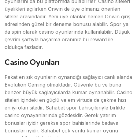
oyunlarını da bu platformda bulabilirler. Casino siteleri
üyelikleri açılırken Onwin de üye olmanız önerilen
siteler arasındadır. Yeni üye olanlar hemen Onwin giriş
adresinden güzel bir deneme bonusu alabilir. Spor ya
da spin olarak casino oyunlarında kullanılabilir. Düşük
çevrim şartıyla başarma oranınız bu reward ile
oldukça fazladır.
Casino Oyunları
Fakat en sık oyunların oynandığı sağlayıcı canlı alanda
Evolution Gaming olmaktadır. Güvenle bu ve buna
benzer büyük sağlayıcılarda kumar oynanabilir. Casino
siteleri içindeki en güçlü ve em virtude de çekme hızı
en iyi olan sitedir. Sahabet spor bahisçileriyle birlikte
casino oynayanlarında gözdesidir. Gerek yatırım
bonusları iyidir gerekse spor bahislerinde bedava
bonusları iyidir. Sahabet çok yönlü kumar oyunu