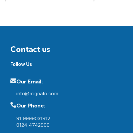
Contact us
Follow Us
Our Email:
info@mignato.com
Our Phone:
91 9999031912
0124 4742900