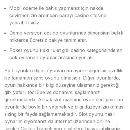
Mobil ödeme ile bahis yapmanız için nakde
çevirmenizin ardından parayı casino sitesine
yatırabilirsiniz.
Demo versiyon casino oyunlarında dimension belirli
miktarda ücretsiz bakiye tanımlanır.
Poker oyunu tıpkı rulet gibi casino kategorisinde en
çok oynanan oyunlar arasında yer alır.
Slot oyunları diğer oyunlardan ayıran diğer bir özellik
ise tamamen şans oyunu olmasıdır. Diğer oyunlarda,
oyun hakkında bir bilgi düzeyine ulaşmanız gerektiği
gibi yeterli tecrübe ve donanımı sağlamanız
gerekmektedir. Ancak slot machine oyun dediğimiz bu
oyunlarda böyle bir yetenek ve bilgi düzeyinizin olması
sizing bir fayda sağlamamaktadır. Slot oyunu nasıl
oynarım diyorsanız da internet üzerinden online
şekilde Casino hizmeti veren sitelere başvurabilirsiniz.