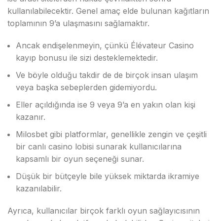
kullanılabilecektir. Genel amaç elde bulunan kağıtların
toplamının 9’a ulaşmasını sağlamaktır.
Ancak endişelenmeyin, çünkü Élévateur Casino
kayıp bonusu ile sizi desteklemektedir.
Ve böyle olduğu takdir de de birçok insan ulaşım
veya başka sebeplerden gidemiyordu.
Eller açıldığında ise 9 veya 9’a en yakın olan kişi
kazanır.
Milosbet gibi platformlar, genellikle zengin ve çeşitli
bir canlı casino lobisi sunarak kullanıcılarına
kapsamlı bir oyun seçeneği sunar.
Düşük bir bütçeyle bile yüksek miktarda ikramiye
kazanılabilir.
Ayrıca, kullanıcılar birçok farklı oyun sağlayıcısının