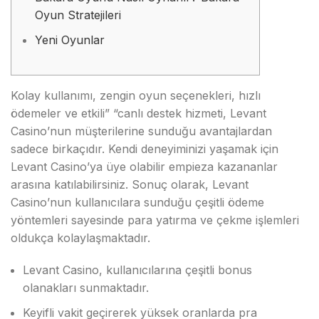
Oyun Stratejileri
Yeni Oyunlar
Kolay kullanımı, zengin oyun seçenekleri, hızlı
ödemeler ve etkili” “canlı destek hizmeti, Levant
Casino’nun müşterilerine sunduğu avantajlardan
sadece birkaçıdır. Kendi deneyiminizi yaşamak için
Levant Casino’ya üye olabilir empieza kazananlar
arasına katılabilirsiniz. Sonuç olarak, Levant
Casino’nun kullanıcılara sunduğu çeşitli ödeme
yöntemleri sayesinde para yatırma ve çekme işlemleri
oldukça kolaylaşmaktadır.
Levant Casino, kullanıcılarına çeşitli bonus
olanakları sunmaktadır.
Keyifli vakit geçirerek yüksek oranlarda pra