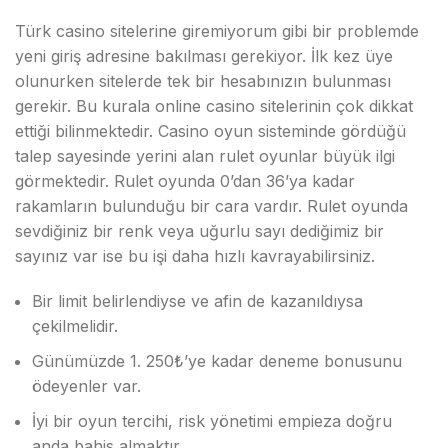
Türk casino sitelerine giremiyorum gibi bir problemde
yeni giriş adresine bakılması gerekiyor. İlk kez üye
olunurken sitelerde tek bir hesabınızın bulunması
gerekir. Bu kurala online casino sitelerinin çok dikkat
ettiği bilinmektedir. Casino oyun sisteminde gördüğü
talep sayesinde yerini alan rulet oyunlar büyük ilgi
görmektedir. Rulet oyunda 0’dan 36’ya kadar
rakamların bulunduğu bir cara vardır. Rulet oyunda
sevdiğiniz bir renk veya uğurlu sayı dediğimiz bir
sayınız var ise bu işi daha hızlı kavrayabilirsiniz.
Bir limit belirlendiyse ve afin de kazanıldıysa
çekilmelidir.
Günümüzde 1. 250₺’ye kadar deneme bonusunu
ödeyenler var.
İyi bir oyun tercihi, risk yönetimi empieza doğru
anda bahis almaktır.