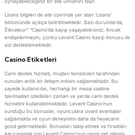
oynayabileceğiniz bir site unvanını taşır.
Lisans bilgileri de site üzerinde yer alan ‘Lisans’
bölümünde açıkça belirtilmektedir. Bazı durumlarda,
Élévateur” “Casino’da kayıp yaşayabilirsiniz. Ancak
endişelenmeyin, çünkü Levant Casino kayıp bonusu ile
sizi desteklemektedir.
Casino Etiketleri
Canlı destek hizmeti, müşteri temsilcileri tarafından
sunulan anlık bir iletişim imkanı sağlamaktadır. Bu
sayede kullanıcılar, herhangi bir mesai saatine
takılmadan istedikleri zaman ve yerde canlı destek
hizmetini kullanabilmektedir. Levant Casino’nun
sunduğu bu bonuslar, oyunculara uvant avantajlar
sağlamakta ve oyun deneyimini daha da heyecanlı
good getirmektedir. Bonusları takip etmek ve fırsatları
kaçırmamak için Levant Casino’nun resmi net sitesini