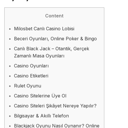
Content
Milosbet Canlı Casino Lobisi
Beceri Oyunları, Online Poker & Bingo
Canlı Black Jack – Otantik, Gerçek
Zamanlı Masa Oyunları
Casino Oyunları
Casino Etiketleri
Rulet Oyunu
Casino Sitelerine Üye Ol
Casino Siteleri Şikâyet Nereye Yapılır?
Bilgisayar & Akıllı Telefon
Blackjack Oyunu Nasıl Oynanır? Online