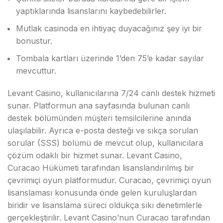
yaptıklarında lisanslarını kaybedebilirler.
Mutlak casinoda en ihtiyaç duyacağınız şey iyi bir
bonustur.
Tombala kartları üzerinde 1’den 75’e kadar sayılar
mevcuttur.
Levant Casino, kullanıcılarına 7/24 canlı destek hizmeti
sunar. Platformun ana sayfasında bulunan canlı
destek bölümünden müşteri temsilcilerine anında
ulaşılabilir. Ayrıca e-posta desteği ve sıkça sorulan
sorular (SSS) bölümü de mevcut olup, kullanıcılara
çözüm odaklı bir hizmet sunar. Levant Casino,
Curacao Hükümeti tarafından lisanslandırılmış bir
çevrimiçi oyun platformudur. Curacao, çevrimiçi oyun
lisanslaması konusunda önde gelen kuruluşlardan
biridir ve lisanslama süreci oldukça sıkı denetimlerle
gerçekleştirilir. Levant Casino’nun Curacao tarafından