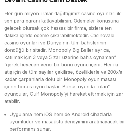
Her gün milyon liralar dağıttığımız casino oyunları ile
sen para paranı katlayabilirsin. Ödemeler konusuna
gelecek olursak çok hassas bir firma, sizlere ten
dakika içinde ödeme çıkarabilmektedir. Casinovale
casino oyunları ve Dünya’nın tüm bahislerinin
döndüğü bir sitedir. Monopoly Big Baller ayrıca,
katılmak için 3 veya 5 zar üzerine bahis oynaman”
“gerek heyecan verici bir bonu oyunu içerir. Her iki
atış için de tüm sayılar çekilirse, özelliklerle ve 200x’e
kadar çarpanlarla dolu bir Monopoly oyun masası
içerin bonus oyun başlar. Bonus oyunda ‘’olan’’
oyuncular, Gulf Monopoly’yi hareket ettirmek için zar
atabilir.
Uygulama hem iOS hem de Android cihazlarla
uyumludur ve masaüstü deneyimini aratmayacak bir
performans sunar.