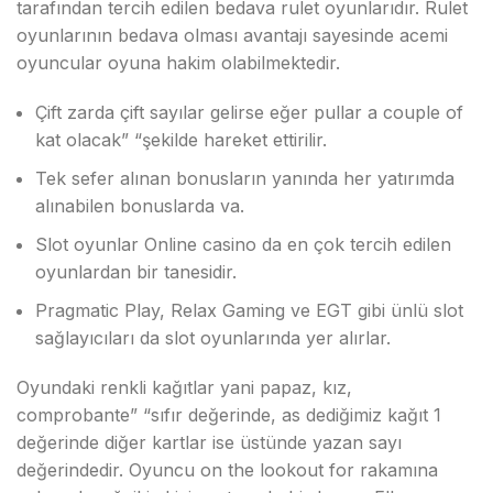
tarafından tercih edilen bedava rulet oyunlarıdır. Rulet
oyunlarının bedava olması avantajı sayesinde acemi
oyuncular oyuna hakim olabilmektedir.
Çift zarda çift sayılar gelirse eğer pullar a couple of
kat olacak” “şekilde hareket ettirilir.
Tek sefer alınan bonusların yanında her yatırımda
alınabilen bonuslarda va.
Slot oyunlar Online casino da en çok tercih edilen
oyunlardan bir tanesidir.
Pragmatic Play, Relax Gaming ve EGT gibi ünlü slot
sağlayıcıları da slot oyunlarında yer alırlar.
Oyundaki renkli kağıtlar yani papaz, kız,
comprobante” “sıfır değerinde, as dediğimiz kağıt 1
değerinde diğer kartlar ise üstünde yazan sayı
değerindedir. Oyuncu on the lookout for rakamına