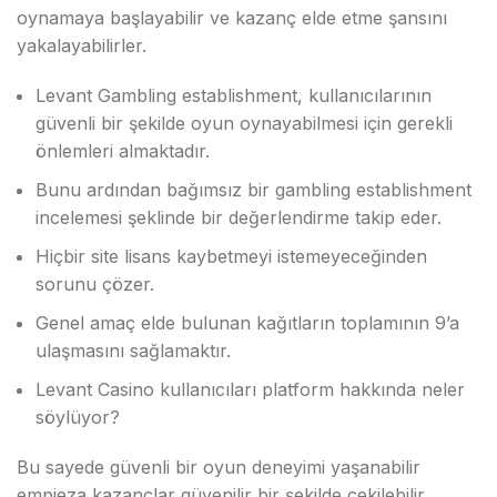
oynamaya başlayabilir ve kazanç elde etme şansını
yakalayabilirler.
Levant Gambling establishment, kullanıcılarının
güvenli bir şekilde oyun oynayabilmesi için gerekli
önlemleri almaktadır.
Bunu ardından bağımsız bir gambling establishment
incelemesi şeklinde bir değerlendirme takip eder.
Hiçbir site lisans kaybetmeyi istemeyeceğinden
sorunu çözer.
Genel amaç elde bulunan kağıtların toplamının 9’a
ulaşmasını sağlamaktır.
Levant Casino kullanıcıları platform hakkında neler
söylüyor?
Bu sayede güvenli bir oyun deneyimi yaşanabilir
empieza kazançlar güvenilir bir şekilde çekilebilir.