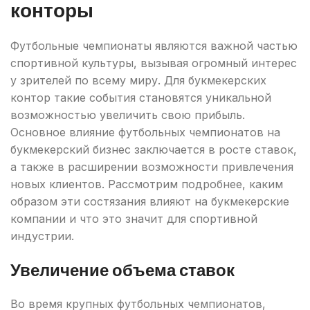
конторы
Футбольные чемпионаты являются важной частью
спортивной культуры, вызывая огромный интерес
у зрителей по всему миру. Для букмекерских
контор такие события становятся уникальной
возможностью увеличить свою прибыль.
Основное влияние футбольных чемпионатов на
букмекерский бизнес заключается в росте ставок,
а также в расширении возможности привлечения
новых клиентов. Рассмотрим подробнее, каким
образом эти состязания влияют на букмекерские
компании и что это значит для спортивной
индустрии.
Увеличение объема ставок
Во время крупных футбольных чемпионатов,