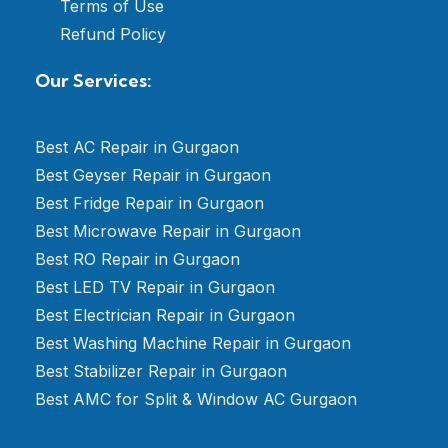
Terms of Use
Refund Policy
Our Services:
Best AC Repair in Gurgaon
Best Geyser Repair in Gurgaon
Best Fridge Repair in Gurgaon
Best Microwave Repair in Gurgaon
Best RO Repair in Gurgaon
Best LED TV Repair in Gurgaon
Best Electrician Repair in Gurgaon
Best Washing Machine Repair in Gurgaon
Best Stabilizer Repair in Gurgaon
Best AMC for Split & Window AC Gurgaon