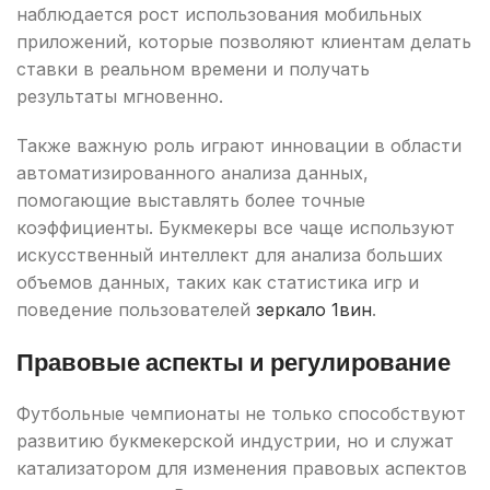
наблюдается рост использования мобильных
приложений, которые позволяют клиентам делать
ставки в реальном времени и получать
результаты мгновенно.
Также важную роль играют инновации в области
автоматизированного анализа данных,
помогающие выставлять более точные
коэффициенты. Букмекеры все чаще используют
искусственный интеллект для анализа больших
объемов данных, таких как статистика игр и
поведение пользователей
зеркало 1вин
.
Правовые аспекты и регулирование
Футбольные чемпионаты не только способствуют
развитию букмекерской индустрии, но и служат
катализатором для изменения правовых аспектов