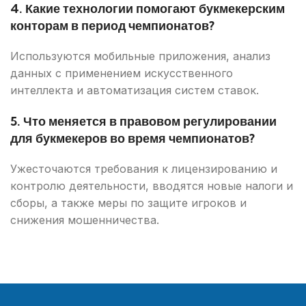
4. Какие технологии помогают букмекерским
конторам в период чемпионатов?
Используются мобильные приложения, анализ
данных с применением искусственного
интеллекта и автоматизация систем ставок.
5. Что меняется в правовом регулировании
для букмекеров во время чемпионатов?
Ужесточаются требования к лицензированию и
контролю деятельности, вводятся новые налоги и
сборы, а также меры по защите игроков и
снижения мошенничества.