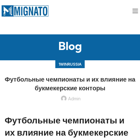
Blog
1WINRUSSIA
Футбольные чемпионаты и их влияние на
букмекерские конторы
Admin
Футбольные чемпионаты и
их влияние на букмекерские