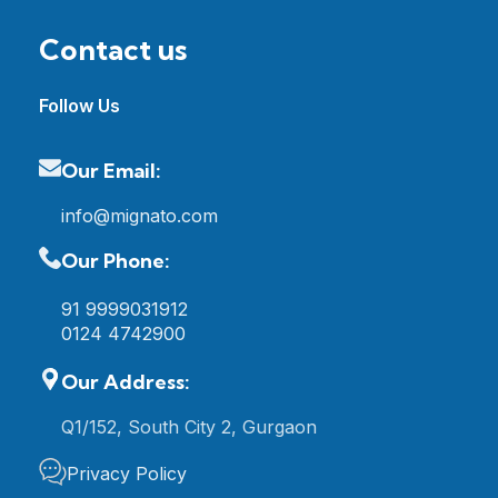
Contact us
Follow Us
Our Email:
info@mignato.com
Our Phone:
91 9999031912
0124 4742900
Our Address:
Q1/152, South City 2, Gurgaon
Privacy Policy