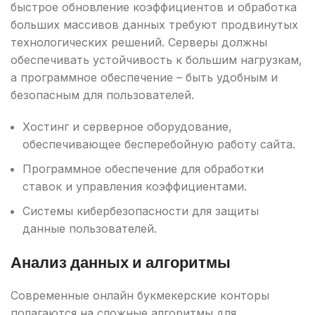
быстрое обновление коэффициентов и обработка
больших массивов данных требуют продвинутых
технологических решений. Серверы должны
обеспечивать устойчивость к большим нагрузкам,
а программное обеспечение – быть удобным и
безопасным для пользователей.
Хостинг и серверное оборудование,
обеспечивающее бесперебойную работу сайта.
Программное обеспечение для обработки
ставок и управления коэффициентами.
Системы кибербезопасности для защиты
данные пользователей.
Анализ данных и алгоритмы
Современные онлайн букмекерские конторы
полагаются на сложные алгоритмы для