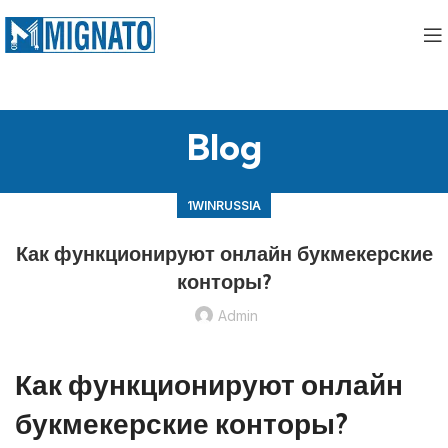
Blog
1WINRUSSIA
Как функционируют онлайн букмекерские
конторы?
Admin
Как функционируют онлайн
букмекерские конторы?