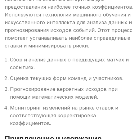
предоставления наиболее точных коэффициентов.
Используются технологии машинного обучения и
искусственного интеллекта для анализа данных и
прогнозирования исходов событий. Этот процесс
помогает устанавливать наиболее справедливые
ставки и минимизировать риски.
Сбор и анализ данных о предыдущих матчах и
событиях.
Оценка текущих форм команд и участников.
Прогнозирование вероятных исходов при
помощи математических моделей.
Мониторинг изменений на рынке ставок и
соответствующая корректировка
коэффициентов.
Привлечение и удержание