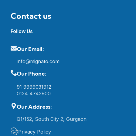
Contact us
Follow Us
Our Email:
info@mignato.com
Our Phone:
91 9999031912
0124 4742900
Our Address:
Q1/152, South City 2, Gurgaon
Privacy Policy