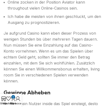
Online zocken in der Position Aviator kann
throughout vielen Online-Casinos sein.
Ich habe die meisten von ihnen geschluckt, um den
Ausgang zu prognostizieren.
Je aufgrund Casino kann eben dieser Prozess von
wenigen Stunden bis über mehreren Tagen dauern.
Nun müssen Sie eine Einzahlung auf das Casino-
Konto vornehmen. Wenn es um das Spielen über
echtem Geld geht, sollten Sie immer den Betrag
einzahlen, mit dem Sie sich wohlfühlen. Zusätzlich
können Sie einen Willkommensbonus erhalten, living
room Sie in verschiedenen Spielen verwenden
können.
Gewinne Abheben
0
Je früher ein Nutzer inside das Spiel einsteigt, desto
Shop
Wishlist
My account
Cart