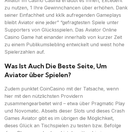
Aviator im Casino Casinia erlaubt es Ihnen, Excédent
zu nutzen, 1 Ihre Gewinnchancen über erhöhen. Dank
seiner Einfachheit und kklk aufregenden Gameplays
bleibt Aviator eine jeder” “gefragtesten Spiele unter
Supporters von Glücksspielen. Das Aviator Online
Casino Game hat einander innerhalb von kurzer Zeit
zu einem Publikumsliebling entwickelt und weist hohe
Spielerzahlen auf.
Was Ist Auch Die Beste Seite, Um
Aviator über Spielen?
Zudem punktet CoinCasino mit der Tatsache, wenn
hier mit den nützlichsten Providern
zusammengearbeitet wird – etwa über Pragmatic Play
und Novomatic. Abseits dieser Slots und dieses Crash
Games Aviator gibt es im übrigen die Möglichkeit,
dieses Glück an Tischspielen zu testen bzw. Befolge