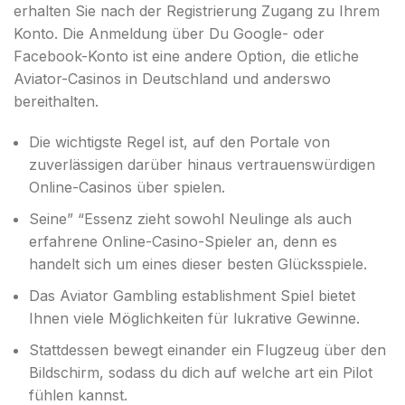
erhalten Sie nach der Registrierung Zugang zu Ihrem
Konto. Die Anmeldung über Du Google- oder
Facebook-Konto ist eine andere Option, die etliche
Aviator-Casinos in Deutschland und anderswo
bereithalten.
Die wichtigste Regel ist, auf den Portale von
zuverlässigen darüber hinaus vertrauenswürdigen
Online-Casinos über spielen.
Seine” “Essenz zieht sowohl Neulinge als auch
erfahrene Online-Casino-Spieler an, denn es
handelt sich um eines dieser besten Glücksspiele.
Das Aviator Gambling establishment Spiel bietet
Ihnen viele Möglichkeiten für lukrative Gewinne.
Stattdessen bewegt einander ein Flugzeug über den
Bildschirm, sodass du dich auf welche art ein Pilot
fühlen kannst.