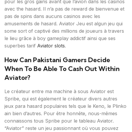
pour les gros gains avant que l’avion dans les casinos
avec the hasard. Il n’a pas de reward de bienvenue et
pas de spins dans aucuns casinos avec les
amusements de hasard. Aviator Jeu est algun jeu qui
some sort of captivé des millions de joueurs à travers
le lieu grâce à boy gameplay addictif ainsi que ses
superbes tarif
Aviator slots
.
How Can Pakistani Gamers Decide
When To Be Able To Cash Out Within
Aviator?
Le créateur entre ma machine à sous Aviator est
Spribe, qui est également le créateur divers autres
jeux para hasard populaires tels que le Keno, le Plinko
ain bien d’autres. Pour être honnête, nous-mêmes
connaissons tous Spribe pour le tableau Aviator.
“Aviator” reste un jeu passionnant où vous pouvez