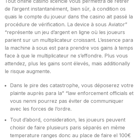
Tout online casino licencié vous permettra de retirer
de l’argent instantanément, bien sûr, à condition os
quais le compte du joueur dans the casino ait passé la
procédure de vérification. La device à sous Aviator”
“représente un jeu d’argent en ligne où les joueurs
parient sur un multiplicateur croissant. L’essence para
la machine à sous est para prendre vos gains à temps
face à que le multiplicateur ne s’effondre. Plus vous
attendez, plus les gains sont élevés, mais additionally
le risque augmente.
Dans le pire des catastrophe, vous déposerez votre
plainte auprès para la” “law enforcement officials et
vous nenni pourrez pas éviter de communiquer
avec les forces de l’ordre.
Tout d’abord, consideration, les joueurs peuvent
choisir de faire plusieurs paris séparés en même
temperature ranges donc au place de faire el 100€