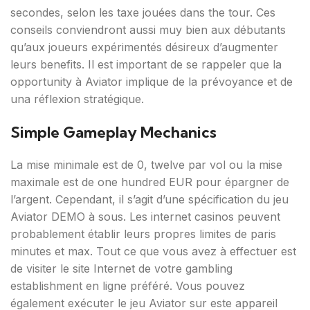
secondes, selon les taxe jouées dans the tour. Ces
conseils conviendront aussi muy bien aux débutants
qu’aux joueurs expérimentés désireux d’augmenter
leurs benefits. Il est important de se rappeler que la
opportunity à Aviator implique de la prévoyance et de
una réflexion stratégique.
Simple Gameplay Mechanics
La mise minimale est de 0, twelve par vol ou la mise
maximale est de one hundred EUR pour épargner de
l’argent. Cependant, il s’agit d’une spécification du jeu
Aviator DEMO à sous. Les internet casinos peuvent
probablement établir leurs propres limites de paris
minutes et max. Tout ce que vous avez à effectuer est
de visiter le site Internet de votre gambling
establishment en ligne préféré. Vous pouvez
également exécuter le jeu Aviator sur este appareil