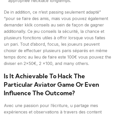
appropriée necklace longtemps.
De in addition, ce n’est passing seulement adapté”
“pour se faire des amis, mais vous pouvez également
demander kklk conseils au sein de façon de gagner
additionally. Ce jeu conseils la sécurité, la chance et
plusieurs fonctions utiles à offrir lorsque vous faites
un pari. Tout d’abord, focus, les joueurs peuvent
choisir de effectuer plusieurs paris séparés en même
temps donc au lieu de faire este 100€ vous pouvez the
diviser en 2×50€, 2 x100, and many others.
Is It Achievable To Hack The
Particular Aviator Game Or Even
Influence The Outcome?
Avec une passion pour l’écriture, u partage mes
expériences et observations à travers des content