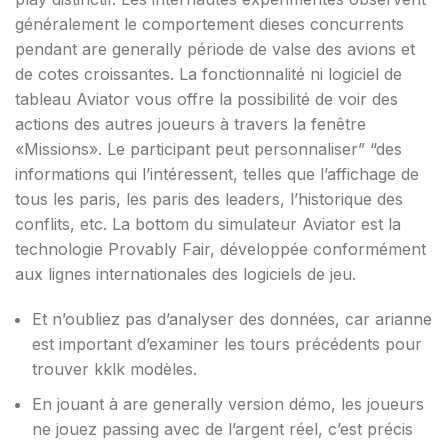
généralement le comportement dieses concurrents
pendant are generally période de valse des avions et
de cotes croissantes. La fonctionnalité ni logiciel de
tableau Aviator vous offre la possibilité de voir des
actions des autres joueurs à travers la fenêtre
«Missions». Le participant peut personnaliser” “des
informations qui l’intéressent, telles que l’affichage de
tous les paris, les paris des leaders, l’historique des
conflits, etc. La bottom du simulateur Aviator est la
technologie Provably Fair, développée conformément
aux lignes internationales des logiciels de jeu.
Et n’oubliez pas d’analyser des données, car arianne
est important d’examiner les tours précédents pour
trouver kklk modèles.
En jouant à are generally version démo, les joueurs
ne jouez passing avec de l’argent réel, c’est précis