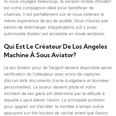
Si vous voyagez beaucoup, la version mobile d’Aviator
est votre compagnon idéal pour bénéficier de
chances. Il est parfaitement sûr et vous obtenez la
même expérience de jeu de qualité. Vous n’aurez pas
besoin de télécharger d’applications put y jouer
automobile Aviator est accesible en mode windows.
Qui Est Le Créateur De Los Angeles
Machine À Sous Aviator?
Le jeu Aviator pour de l’argent devient disponible après
vérification de l’utilisateur avec envoi de captures
d’écran kklk documents (carte budgétaire et données
personnelles). Le joueur devient pilote et votre
montant de ses gains est déterminé par la altitude à
laquelle il peut élever l’avion. La principale problem
pour gagner est d’arrêter la montée à temps sobre
appuyant sur the bouton de rachat avant que l’avion