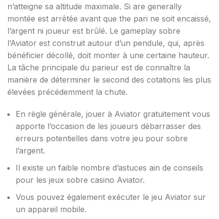
n’atteigne sa altitude maximale. Si are generally
montée est arrêtée avant que the pari ne soit encaissé,
l’argent ni joueur est brûlé. Le gameplay sobre
l’Aviator est construit autour d’un pendule, qui, après
bénéficier décollé, doit monter à une certaine hauteur.
La tâche principale du parieur est de connaître la
manière de déterminer le second des cotations les plus
élevées précédemment la chute.
En règle générale, jouer à Aviator gratuitement vous
apporte l’occasion de les joueurs débarrasser des
erreurs potentielles dans votre jeu pour sobre
l’argent.
Il existe un faible nombre d’astuces ain de conseils
pour les jeux sobre casino Aviator.
Vous pouvez également exécuter le jeu Aviator sur
un appareil mobile.