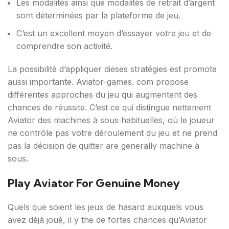
Les modalités ainsi que modalités de retrait d’argent
sont déterminées par la plateforme de jeu.
C’est un excellent moyen d’essayer votre jeu et de
comprendre son activité.
La possibilité d’appliquer dieses stratégies est promote
aussi importante. Aviator-games. com propose
différentes approches du jeu qui augmentent des
chances de réussite. C’est ce qui distingue nettement
Aviator des machines à sous habituelles, où le joueur
ne contrôle pas votre déroulement du jeu et ne prend
pas la décision de quitter are generally machine à
sous.
Play Aviator For Genuine Money
Quels que soient les jeux de hasard auxquels vous
avez déjà joué, il y the de fortes chances qu’Aviator