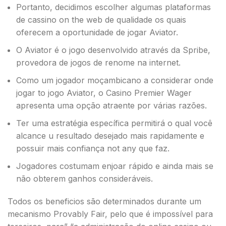
Portanto, decidimos escolher algumas plataformas
de cassino on the web de qualidade os quais
oferecem a oportunidade de jogar Aviator.
O Aviator é o jogo desenvolvido através da Spribe,
provedora de jogos de renome na internet.
Como um jogador moçambicano a considerar onde
jogar to jogo Aviator, o Casino Premier Wager
apresenta uma opção atraente por várias razões.
Ter uma estratégia específica permitirá o qual você
alcance u resultado desejado mais rapidamente e
possuir mais confiança not any que faz.
Jogadores costumam enjoar rápido e ainda mais se
não obterem ganhos consideráveis.
Todos os beneficios são determinados durante um
mecanismo Provably Fair, pelo que é impossível para