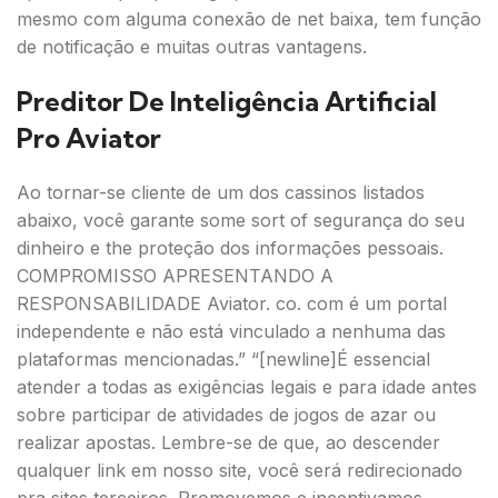
mesmo com alguma conexão de net baixa, tem função
de notificação e muitas outras vantagens.
Preditor De Inteligência Artificial
Pro Aviator
Ao tornar-se cliente de um dos cassinos listados
abaixo, você garante some sort of segurança do seu
dinheiro e the proteção dos informações pessoais.
COMPROMISSO APRESENTANDO A
RESPONSABILIDADE Aviator. co. com é um portal
independente e não está vinculado a nenhuma das
plataformas mencionadas.” “[newline]É essencial
atender a todas as exigências legais e para idade antes
sobre participar de atividades de jogos de azar ou
realizar apostas. Lembre-se de que, ao descender
qualquer link em nosso site, você será redirecionado