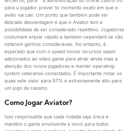
terceiros, para” “a administração do online casino ou
para u jogador prever to momento exato em que o
avião vai cair. Um ponto que também pode ser
delicado desvantagem é que o Aviator tem a
possibilidade de ser considerado repetitivo. Jogadores
costumam enjoar rápido e também cependant se não
obterem ganhos consideráveis. No entanto, é
esperado que com o speed novos recursos sejam
adicionados ao video game para atrair ainda mais a
atenção dos novos jogadores e manter operating-
system veteranos conectados. É importante notar os
quais este valor para 97% é extremamente alto para
um jogo de cassino.
Como Jogar Aviator?
Isso responsable que cada rodada seja única e
mantém o game envolvente e novo para todos