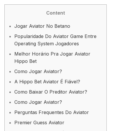
Content
Jogar Aviator No Betano
Popularidade Do Aviator Game Entre
Operating System Jogadores
Melhor Horário Pra Jogar Aviator
Hippo Bet
Como Jogar Aviator?
A Hippo Bet Aviator É Fiável?
Como Baixar O Preditor Aviator?
Como Jogar Aviator?
Perguntas Frequentes Do Aviator
Premier Guess Aviator