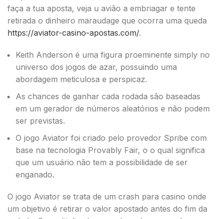
faça a tua aposta, veja u avião a embriagar e tente
retirada o dinheiro maraudage que ocorra uma queda
https://aviator-casino-apostas.com/
.
Keith Anderson é uma figura proeminente simply no
universo dos jogos de azar, possuindo uma
abordagem meticulosa e perspicaz.
As chances de ganhar cada rodada são baseadas
em um gerador de números aleatórios e não podem
ser previstas.
O jogo Aviator foi criado pelo provedor Spribe com
base na tecnologia Provably Fair, o o qual significa
que um usuário não tem a possibilidade de ser
enganado.
O jogo Aviator se trata de um crash para casino onde
um objetivo é retirar o valor apostado antes do fim da