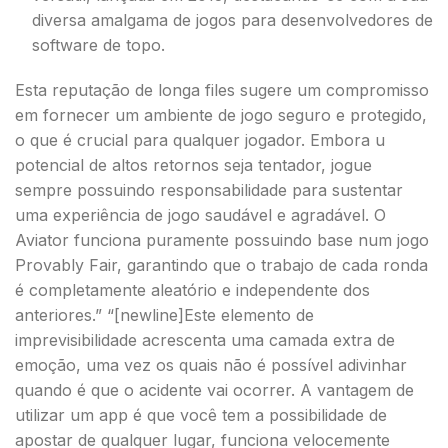
diversa amalgama de jogos para desenvolvedores de
software de topo​​.
Esta reputação de longa files sugere um compromisso
em fornecer um ambiente de jogo seguro e protegido,
o que é crucial para qualquer jogador. Embora u
potencial de altos retornos seja tentador, jogue
sempre possuindo responsabilidade para sustentar
uma experiência de jogo saudável e agradável. O
Aviator funciona puramente possuindo base num jogo
Provably Fair, garantindo que o trabajo de cada ronda
é completamente aleatório e independente dos
anteriores.” “[newline]Este elemento de
imprevisibilidade acrescenta uma camada extra de
emoção, uma vez os quais não é possível adivinhar
quando é que o acidente vai ocorrer. A vantagem de
utilizar um app é que você tem a possibilidade de
apostar de qualquer lugar, funciona velocemente