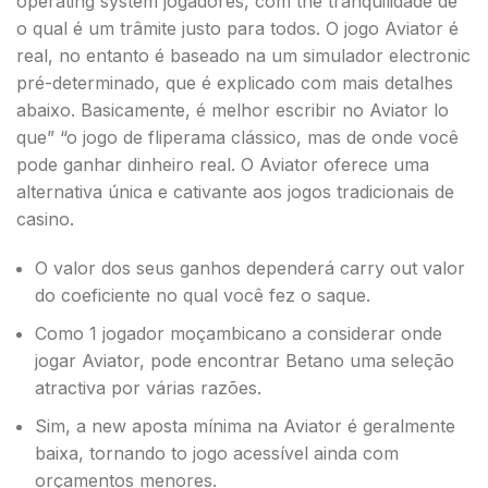
operating system jogadores, com the tranquilidade de
o qual é um trâmite justo para todos. O jogo Aviator é
real, no entanto é baseado na um simulador electronic
pré-determinado, que é explicado com mais detalhes
abaixo. Basicamente, é melhor escribir no Aviator lo
que” “o jogo de fliperama clássico, mas de onde você
pode ganhar dinheiro real. O Aviator oferece uma
alternativa única e cativante aos jogos tradicionais de
casino.
O valor dos seus ganhos dependerá carry out valor
do coeficiente no qual você fez o saque.
Como 1 jogador moçambicano a considerar onde
jogar Aviator, pode encontrar Betano uma seleção
atractiva por várias razões.
Sim, a new aposta mínima na Aviator é geralmente
baixa, tornando to jogo acessível ainda com
orçamentos menores.