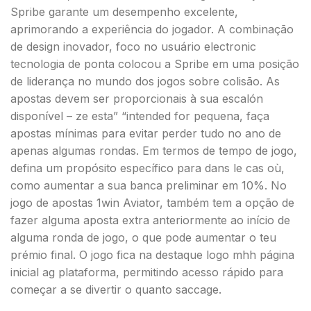
Spribe garante um desempenho excelente,
aprimorando a experiência do jogador. A combinação
de design inovador, foco no usuário electronic
tecnologia de ponta colocou a Spribe em uma posição
de liderança no mundo dos jogos sobre colisão. As
apostas devem ser proporcionais à sua escalón
disponível – ze esta” “intended for pequena, faça
apostas mínimas para evitar perder tudo no ano de
apenas algumas rondas. Em termos de tempo de jogo,
defina um propósito específico para dans le cas où,
como aumentar a sua banca preliminar em 10%. No
jogo de apostas 1win Aviator, também tem a opção de
fazer alguma aposta extra anteriormente ao início de
alguma ronda de jogo, o que pode aumentar o teu
prémio final. O jogo fica na destaque logo mhh página
inicial ag plataforma, permitindo acesso rápido para
começar a se divertir o quanto saccage.