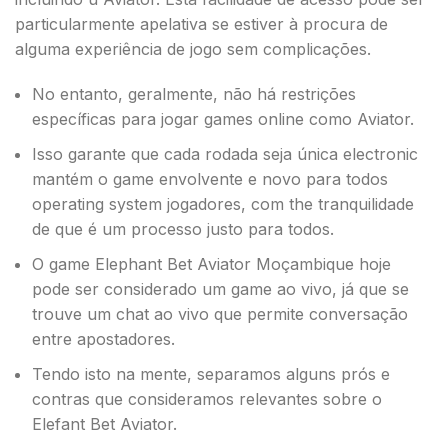
particularmente apelativa se estiver à procura de
alguma experiência de jogo sem complicações.
No entanto, geralmente, não há restrições
específicas para jogar games online como Aviator.
Isso garante que cada rodada seja única electronic
mantém o game envolvente e novo para todos
operating system jogadores, com the tranquilidade
de que é um processo justo para todos.
O game Elephant Bet Aviator Moçambique hoje
pode ser considerado um game ao vivo, já que se
trouve um chat ao vivo que permite conversação
entre apostadores.
Tendo isto na mente, separamos alguns prós e
contras que consideramos relevantes sobre o
Elefant Bet Aviator.