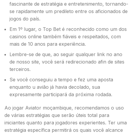
fascinante de estratégia e entretenimento, tornando-
se rapidamente um predileto entre os aficionados de
jogos do país.
Em 1º lugar, o Top Bet é reconhecido como um dos
casinos online também fiáveis e respeitados, com
mais de 10 anos para experiência.
Lembre-se de que, ao seguir qualquer link no ano
de nosso site, você será redirecionado afin de sites
terceiros.
Se você conseguiu a tempo e fez uma aposta
enquanto u avião já havia decolado, sua
expresamente participará da próxima rodada.
Ao jogar Aviator moçambique, recomendamos o uso
de várias estratégias que serão úteis total para
iniciantes quanto para jogadores experientes. Ter uma
estratégia específica permitirá os quais você alcance