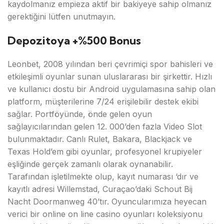
kaydolmanız empieza aktif bir bakiyeye sahip olmanız
gerektiğini lütfen unutmayın.
Depozitoya +%500 Bonus
Leonbet, 2008 yılından beri çevrimiçi spor bahisleri ve
etkileşimli oyunlar sunan uluslararası bir şirkettir. Hızlı
ve kullanıcı dostu bir Android uygulamasına sahip olan
platform, müşterilerine 7/24 erişilebilir destek ekibi
sağlar. Portföyünde, önde gelen oyun
sağlayıcılarından gelen 12. 000’den fazla Video Slot
bulunmaktadır. Canlı Rulet, Bakara, Blackjack ve
Texas Hold’em gibi oyunlar, profesyonel krupiyeler
eşliğinde gerçek zamanlı olarak oynanabilir.
Tarafından işletilmekte olup, kayıt numarası ‘dır ve
kayıtlı adresi Willemstad, Curaçao’daki Schout Bij
Nacht Doormanweg 40’tır. Oyuncularımıza heyecan
verici bir online on line casino oyunları koleksiyonu