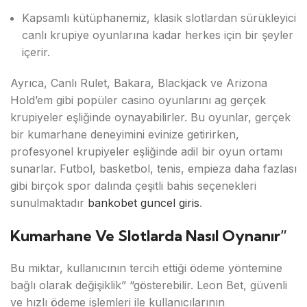
Kapsamlı kütüphanemiz, klasik slotlardan sürükleyici
canlı krupiye oyunlarına kadar herkes için bir şeyler
içerir.
Ayrıca, Canlı Rulet, Bakara, Blackjack ve Arizona
Hold’em gibi popüler casino oyunlarını ag gerçek
krupiyeler eşliğinde oynayabilirler. Bu oyunlar, gerçek
bir kumarhane deneyimini evinize getirirken,
profesyonel krupiyeler eşliğinde adil bir oyun ortamı
sunarlar. Futbol, basketbol, tenis, empieza daha fazlası
gibi birçok spor dalında çeşitli bahis seçenekleri
sunulmaktadır
bankobet guncel giris
.
Kumarhane Ve Slotlarda Nasıl Oynanır”
Bu miktar, kullanıcının tercih ettiği ödeme yöntemine
bağlı olarak değişiklik” “gösterebilir. Leon Bet, güvenli
ve hızlı ödeme işlemleri ile kullanıcılarının