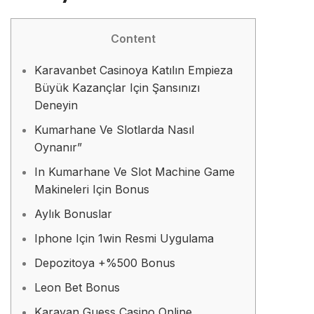
Content
Karavanbet Casinoya Katılın Empieza
Büyük Kazançlar Için Şansınızı
Deneyin
Kumarhane Ve Slotlarda Nasıl
Oynanır”
In Kumarhane Ve Slot Machine Game
Makineleri Için Bonus
Aylık Bonuslar
Iphone Için 1win Resmi Uygulama
Depozitoya +%500 Bonus
Leon Bet Bonus
Karavan Guess Casino Online