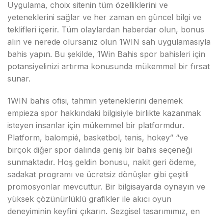
Uygulama, choix sitenin tüm özelliklerini ve
yeteneklerini sağlar ve her zaman en güncel bilgi ve
teklifleri içerir. Tüm olaylardan haberdar olun, bonus
alın ve nerede olursanız olun 1WIN sah uygulamasıyla
bahis yapın. Bu şekilde, 1Win Bahis spor bahisleri için
potansiyelinizi artırma konusunda mükemmel bir fırsat
sunar.
1WIN bahis ofisi, tahmin yeteneklerini denemek
empieza spor hakkındaki bilgisiyle birlikte kazanmak
isteyen insanlar için mükemmel bir platformdur.
Platform, balompié, basketbol, tenis, hokey” “ve
birçok diğer spor dalında geniş bir bahis seçeneği
sunmaktadır. Hoş geldin bonusu, nakit geri ödeme,
sadakat programı ve ücretsiz dönüşler gibi çeşitli
promosyonlar mevcuttur. Bir bilgisayarda oynayın ve
yüksek çözünürlüklü grafikler ile akıcı oyun
deneyiminin keyfini çıkarın. Sezgisel tasarımımız, en