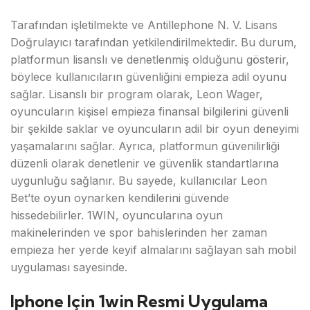
Tarafından işletilmekte ve Antillephone N. V. Lisans
Doğrulayıcı tarafından yetkilendirilmektedir. Bu durum,
platformun lisanslı ve denetlenmiş olduğunu gösterir,
böylece kullanıcıların güvenliğini empieza adil oyunu
sağlar. Lisanslı bir program olarak, Leon Wager,
oyuncuların kişisel empieza finansal bilgilerini güvenli
bir şekilde saklar ve oyuncuların adil bir oyun deneyimi
yaşamalarını sağlar. Ayrıca, platformun güvenilirliği
düzenli olarak denetlenir ve güvenlik standartlarına
uygunluğu sağlanır. Bu sayede, kullanıcılar Leon
Bet’te oyun oynarken kendilerini güvende
hissedebilirler. 1WIN, oyuncularına oyun
makinelerinden ve spor bahislerinden her zaman
empieza her yerde keyif almalarını sağlayan sah mobil
uygulaması sayesinde.
Iphone Için 1win Resmi Uygulama