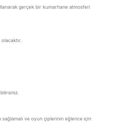
 kullanarak gerçek bir kumarhane atmosferi
 olacaktır.
lirsiniz.
ı sağlamalı ve oyun çiplerinin eğlence için