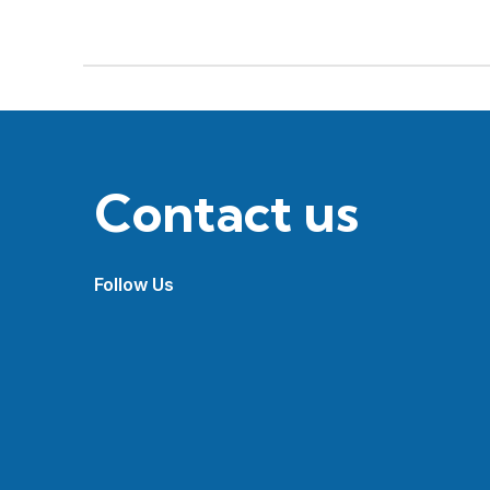
Contact us
Follow Us