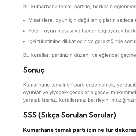
Bir kumarhane temalı partide, herkesin eğlenmesi i
Misafirlere, oyun için dağıtılan çiplerin sadece
Yeterli oyun masası ve tüccar sağlayarak herke
İçki tüketimine dikkat edin ve gerektiğinde so
Bu kurallar, partinizin düzenli ve eğlenceli geçmes
Sonuç
Kumarhane temalı bir parti düzenlemek, yaratıcılı
oyunlar ve yiyecek-içeceklerle geceyi mükemmel ha
yaratabilirsiniz. Kurallarınızı belirleyin, müziğinizi
SSS (Sıkça Sorulan Sorular)
Kumarhane temalı parti için ne tür dekora