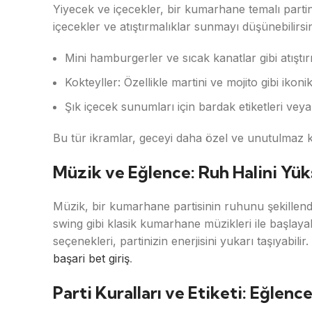
Yiyecek ve içecekler, bir kumarhane temalı partin
içecekler ve atıştırmalıklar sunmayı düşünebilirsini
Mini hamburgerler ve sıcak kanatlar gibi atıştır
Kokteyller: Özellikle martini ve mojito gibi ikoni
Şık içecek sunumları için bardak etiketleri vey
Bu tür ikramlar, geceyi daha özel ve unutulmaz kı
Müzik ve Eğlence: Ruh Halini Yük
Müzik, bir kumarhane partisinin ruhunu şekillendi
swing gibi klasik kumarhane müzikleri ile başlayab
seçenekleri, partinizin enerjisini yukarı taşıyab
başari bet giriş
.
Parti Kuralları ve Etiketi: Eğlenc