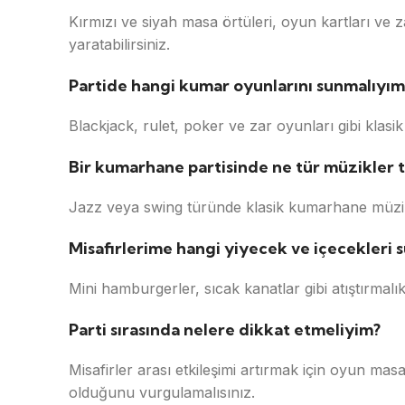
Kırmızı ve siyah masa örtüleri, oyun kartları ve 
yaratabilirsiniz.
Partide hangi kumar oyunlarını sunmalıyım
Blackjack, rulet, poker ve zar oyunları gibi klasi
Bir kumarhane partisinde ne tür müzikler t
Jazz veya swing türünde klasik kumarhane müzikler
Misafirlerime hangi yiyecek ve içecekleri 
Mini hamburgerler, sıcak kanatlar gibi atıştırmalık
Parti sırasında nelere dikkat etmeliyim?
Misafirler arası etkileşimi artırmak için oyun mas
olduğunu vurgulamalısınız.