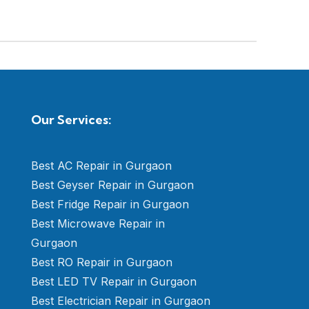
Our Services:
Best AC Repair in Gurgaon
Best Geyser Repair in Gurgaon
Best Fridge Repair in Gurgaon
Best Microwave Repair in
Gurgaon
Best RO Repair in Gurgaon
Best LED TV Repair in Gurgaon
Best Electrician Repair in Gurgaon