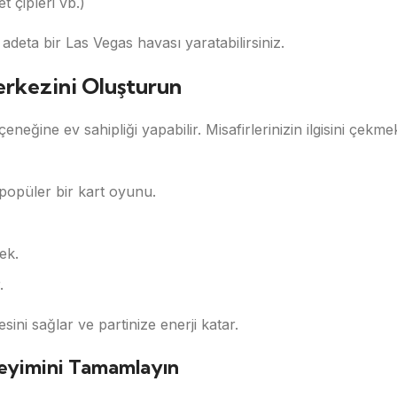
 çipleri vb.)
adeta bir Las Vegas havası yaratabilirsiniz.
erkezini Oluşturun
neğine ev sahipliği yapabilir. Misafirlerinizin ilgisini çekm
 popüler bir kart oyunu.
ek.
.
sini sağlar ve partinize enerji katar.
eyimini Tamamlayın