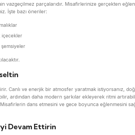
in vazgeçilmez parçalarıdır. Misafirlerinize gerçekten eğle
z. İşte bazı öneriler:
malıklar
k içecekler
a şemsiyeler
lacaktır.
seltin
rir. Canlı ve enerjik bir atmosfer yaratmak istiyorsanız, doğ
ilir, ardından daha modern şarkılar ekleyerek ritmi artırabil
ilir. Misafirlerin dans etmesini ve gece boyunca eğlenmesini
eyi Devam Ettirin