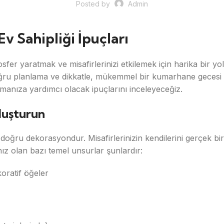
Posted by
Admin
v Sahipliği İpuçları
er yaratmak ve misafirlerinizi etkilemek için harika bir yold
oğru planlama ve dikkatle, mükemmel bir kumarhane gecesi 
tmanıza yardımcı olacak ipuçlarını inceleyeceğiz.
luşturun
 doğru dekorasyondur. Misafirlerinizin kendilerini gerçek b
ınız olan bazı temel unsurlar şunlardır:
oratif öğeler