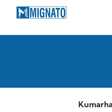
Kumarhane