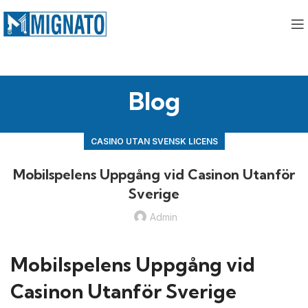
Blog
CASINO UTAN SVENSK LICENS
Mobilspelens Uppgång vid Casinon Utanför
Sverige
Admin
Mobilspelens Uppgång vid
Casinon Utanför Sverige