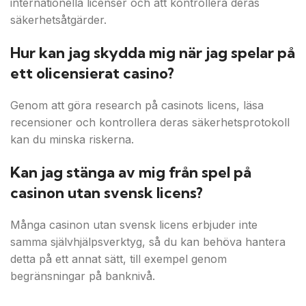
internationella licenser och att kontrollera deras
säkerhetsåtgärder.
Hur kan jag skydda mig när jag spelar på
ett olicensierat casino?
Genom att göra research på casinots licens, läsa
recensioner och kontrollera deras säkerhetsprotokoll
kan du minska riskerna.
Kan jag stänga av mig från spel på
casinon utan svensk licens?
Många casinon utan svensk licens erbjuder inte
samma självhjälpsverktyg, så du kan behöva hantera
detta på ett annat sätt, till exempel genom
begränsningar på banknivå.