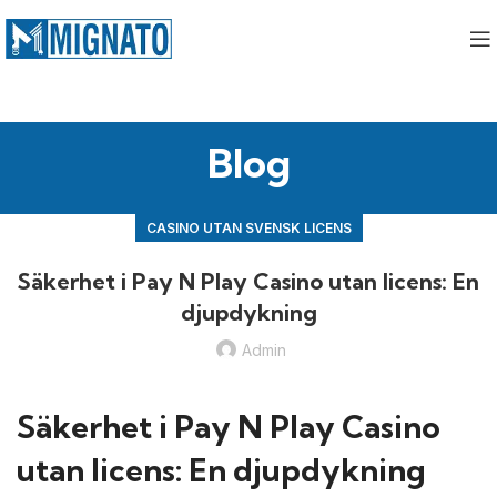
Blog
CASINO UTAN SVENSK LICENS
Säkerhet i Pay N Play Casino utan licens: En
djupdykning
Admin
Säkerhet i Pay N Play Casino
utan licens: En djupdykning