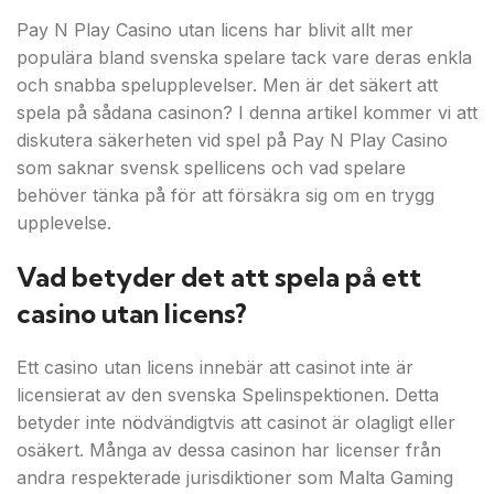
Pay N Play Casino utan licens har blivit allt mer
populära bland svenska spelare tack vare deras enkla
och snabba spelupplevelser. Men är det säkert att
spela på sådana casinon? I denna artikel kommer vi att
diskutera säkerheten vid spel på Pay N Play Casino
som saknar svensk spellicens och vad spelare
behöver tänka på för att försäkra sig om en trygg
upplevelse.
Vad betyder det att spela på ett
casino utan licens?
Ett casino utan licens innebär att casinot inte är
licensierat av den svenska Spelinspektionen. Detta
betyder inte nödvändigtvis att casinot är olagligt eller
osäkert. Många av dessa casinon har licenser från
andra respekterade jurisdiktioner som Malta Gaming