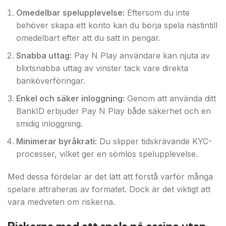
Omedelbar spelupplevelse:
Eftersom du inte
behöver skapa ett konto kan du börja spela nästintill
omedelbart efter att du satt in pengar.
Snabba uttag:
Pay N Play användare kan njuta av
blixtsnabba uttag av vinster tack vare direkta
banköverföringar.
Enkel och säker inloggning:
Genom att använda ditt
BankID erbjuder Pay N Play både säkerhet och en
smidig inloggning.
Minimerar byråkrati:
Du slipper tidskrävande KYC-
processer, vilket ger en sömlös spelupplevelse.
Med dessa fördelar är det lätt att förstå varför många
spelare attraheras av formatet. Dock är det viktigt att
vara medveten om riskerna.