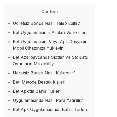
Content
Ücretsiz Bonus Nasıl Talep Edilir?
Bet Uygulamasının Artıları Ve Eksileri
Bet Uygulamasını Veya Apk Dosyasını
Mobil Cihazınıza Yükleyin
Bet Azərbaycanda Slotlar Və Stolüstü
Oyunların Müxtəlifliyi
Ücretsiz Bonus Nasıl Kullanılır?
Bet: Metode Destek Kişileri
Bet Apk’da Bahis Türleri
Uygulamasında Nasıl Para Yatırılır?
Bet Apk Uygulamasında Bahis Türleri