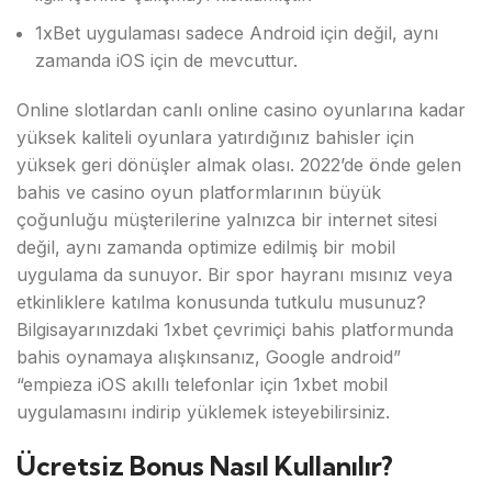
1xBet uygulaması sadece Android için değil, aynı
zamanda iOS için de mevcuttur.
Online slotlardan canlı online casino oyunlarına kadar
yüksek kaliteli oyunlara yatırdığınız bahisler için
yüksek geri dönüşler almak olası. 2022’de önde gelen
bahis ve casino oyun platformlarının büyük
çoğunluğu müşterilerine yalnızca bir internet sitesi
değil, aynı zamanda optimize edilmiş bir mobil
uygulama da sunuyor. Bir spor hayranı mısınız veya
etkinliklere katılma konusunda tutkulu musunuz?
Bilgisayarınızdaki 1xbet çevrimiçi bahis platformunda
bahis oynamaya alışkınsanız, Google android”
“empieza iOS akıllı telefonlar için 1xbet mobil
uygulamasını indirip yüklemek isteyebilirsiniz.
Ücretsiz Bonus Nasıl Kullanılır?