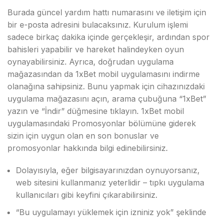
Burada güncel yardım hattı numarasını ve iletişim için
bir e-posta adresini bulacaksınız. Kurulum işlemi
sadece birkaç dakika içinde gerçekleşir, ardından spor
bahisleri yapabilir ve hareket halindeyken oyun
oynayabilirsiniz. Ayrıca, doğrudan uygulama
mağazasından da 1xBet mobil uygulamasını indirme
olanağına sahipsiniz. Bunu yapmak için cihazınızdaki
uygulama mağazasını açın, arama çubuğuna “1xBet”
yazın ve “İndir” düğmesine tıklayın. 1xBet mobil
uygulamasındaki Promosyonlar bölümüne giderek
sizin için uygun olan en son bonuslar ve
promosyonlar hakkında bilgi edinebilirsiniz.
Dolayısıyla, eğer bilgisayarınızdan oynuyorsanız,
web sitesini kullanmanız yeterlidir – tıpkı uygulama
kullanıcıları gibi keyfini çıkarabilirsiniz.
“Bu uygulamayı yüklemek için izniniz yok” şeklinde