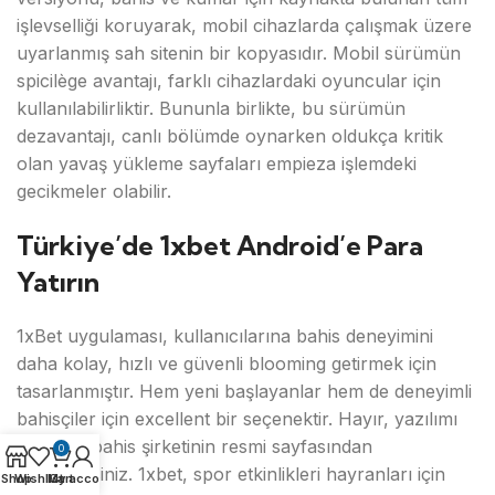
işlevselliği koruyarak, mobil cihazlarda çalışmak üzere
uyarlanmış sah sitenin bir kopyasıdır. Mobil sürümün
spicilège avantajı, farklı cihazlardaki oyuncular için
kullanılabilirliktir. Bununla birlikte, bu sürümün
dezavantajı, canlı bölümde oynarken oldukça kritik
olan yavaş yükleme sayfaları empieza işlemdeki
gecikmeler olabilir.
Türkiye’de 1xbet Android’e Para
Yatırın
1xBet uygulaması, kullanıcılarına bahis deneyimini
daha kolay, hızlı ve güvenli blooming getirmek için
tasarlanmıştır. Hem yeni başlayanlar hem de deneyimli
bahisçiler için excellent bir seçenektir. Hayır, yazılımı
yalnızca bahis şirketinin resmi sayfasından
0
indirebilirsiniz. 1xbet, spor etkinlikleri hayranları için
Shop
Wishlist
My account
Cart