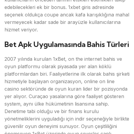
edebilecekleri ek bir bonus. 1xbet giris adresinde
seçenek oldukça coupe ancak kafa karışıklığına mahal
vermeyecek kadar sade bir arayüzle kullanıcılarına
hizmet veriyor.
Bet Apk Uygulamasında Bahis Türleri
2007 yılında kurulan 1xBet, on the internet bahis ve
oyun platformu olarak piyasada yer alan köklü
platformlardan biri. Faaliyetlerine ilk olarak bahis şirketi
hizmetiyle başlayan organizasyon, online on line
casino sektöründe de oyun kuran lider bir pozisyonda
yer alıyor. Curaçao yasalarına göre faaliyet gösteren
system, aynı ülke hükümetinin lisansına sahip.
Denetime tabi olduğu ve bir finans kurulu
yönetmeliklerini uyguladığı için indir seçeneğiyle birlikte
güvenilir oyun deneyimi sunuyor. Oyun çeşitliliğini
önemseyen 1xBet üzerinde oyun severler canlı