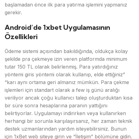
başlamadan önce ilk para yatırma işlemini yapmanız
gerekir.
Android’de 1xbet Uygulamasının
Özellikleri
Ödeme sistemi açısından bakıldığında, oldukça kolay
şekilde pra çekmeye izin veren platformda minimum
tutar 150 TL olarak belirlenmiş. Para yatırdığınız
yöntemi giris yöntemi olarak kullanıp, elde ettiğiniz”
“karı aynı ortama geri almanız mümkün. Para çekme
işlemleri için standart olarak a few iş günü aralığı
veriliyor ancak çoğu kullanıcı talep oluşturduktan kısa
bir süre sonra hesaplarına paranın yattığını
belirtiyorlar. Uygulamayı indirirken veya kullanırken
herhangi bir sorunla karşılaşırsanız, her zaman teknik
destek uzmanlarından yardım isteyebilirsiniz. Bunun
için 1xBet web siteye girin ve “İletişim” bölümüne gidin.