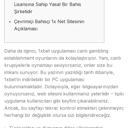
Lisansına Sahip Yasal Bir Bahis
Şirketidir
Çevrimiçi Bahisçi 1x Net Sitesinin
Açıklaması
Daha da ilginci, 1xbet uygulaması canlı gambling
establishment oyunlarını da kolaylaştırıyor. Yani, canlı
krupiyelerle oynamayı seviyorsanız, onlar size bu
imkanı sunuyor. Bu yazının yazıldığı tarih itibariyle,
1xbet’in indirilebilir bir PC uygulaması
bulunmamaktadır. Dolayısıyla, eğer bilgisayarınızdan
oynuyorsanız, web sitesini kullanmanız yeterlidir – tıpkı
uygulama kullanıcıları gibi keyfini çıkarabilirsiniz.
Ancak, bu sayfayı tekrar kontrol etmekten çekinmeyin;
herhangi bir değişiklik olursa sizi bilgilendireceğiz.