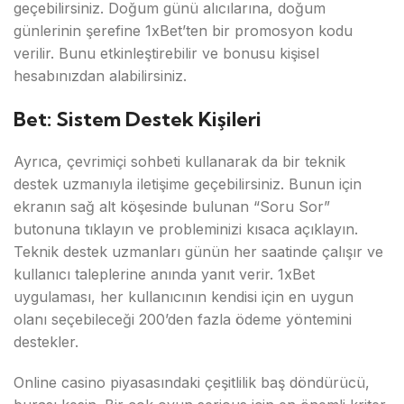
geçebilirsiniz. Doğum günü alıcılarına, doğum
günlerinin şerefine 1xBet’ten bir promosyon kodu
verilir. Bunu etkinleştirebilir ve bonusu kişisel
hesabınızdan alabilirsiniz.
Bet: Sistem Destek Kişileri
Ayrıca, çevrimiçi sohbeti kullanarak da bir teknik
destek uzmanıyla iletişime geçebilirsiniz. Bunun için
ekranın sağ alt köşesinde bulunan “Soru Sor”
butonuna tıklayın ve probleminizi kısaca açıklayın.
Teknik destek uzmanları günün her saatinde çalışır ve
kullanıcı taleplerine anında yanıt verir. 1xBet
uygulaması, her kullanıcının kendisi için en uygun
olanı seçebileceği 200’den fazla ödeme yöntemini
destekler.
Online casino piyasasındaki çeşitlilik baş döndürücü,