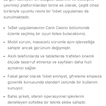
çevrimiçi platformlardan birine ek olarak, çeşitli cihaz
türleriyle uyumlu resmi bir 1xbet uygulaması da
sunulmaktadır.
1xBet uygulamasının Canlı Casino bölümünde
özenle seçilmiş bir oyun listesi bulacaksınız.
Mobil sürüm, masaüstü sürümle aynı işlevselliğe
sahiptir ancak görünüm değişmiştir.
Akıllı telefonlarda ve tabletlerde trafikten önemli
ölçüde tasarruf etmenizi ve sayfaları daha hızlı
açmanızı sağlar.
Fakat genel olarak 1xbet emniyet, şifreleme empieza
güvenlik konusunda standart üstünde bir kullanım
sunuyor.
Bahis şirketi, sitenin operasyonel işlevlerini
denetleyen sofistike bir teknik ekibe sahiptir.