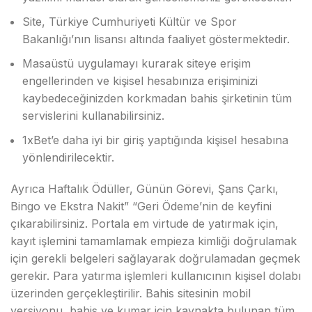
Site, Türkiye Cumhuriyeti Kültür ve Spor
Bakanlığı’nın lisansı altında faaliyet göstermektedir.
Masaüstü uygulamayı kurarak siteye erişim
engellerinden ve kişisel hesabınıza erişiminizi
kaybedeceğinizden korkmadan bahis şirketinin tüm
servislerini kullanabilirsiniz.
1xBet’e daha iyi bir giriş yaptığında kişisel hesabına
yönlendirilecektir.
Ayrıca Haftalık Ödüller, Günün Görevi, Şans Çarkı,
Bingo ve Ekstra Nakit” “Geri Ödeme’nin de keyfini
çıkarabilirsiniz. Portala em virtude de yatırmak için,
kayıt işlemini tamamlamak empieza kimliği doğrulamak
için gerekli belgeleri sağlayarak doğrulamadan geçmek
gerekir. Para yatırma işlemleri kullanıcının kişisel dolabı
üzerinden gerçekleştirilir. Bahis sitesinin mobil
versiyonu, bahis ve kumar için kaynakta bulunan tüm