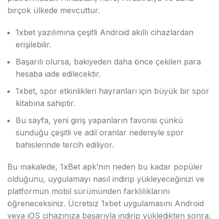
birçok ülkede mevcuttur.
1xbet yazılımına çeşitli Android akıllı cihazlardan
erişilebilir.
Başarılı olursa, bakiyeden daha önce çekilen para
hesaba iade edilecektir.
1xbet, spor etkinlikleri hayranları için büyük bir spor
kitabına sahiptir.
Bu sayfa, yeni giriş yapanların favorisi çünkü
sunduğu çeşitli ve adil oranlar nedeniyle spor
bahislerinde tercih ediliyor.
Bu makalede, 1xBet apk’nın neden bu kadar popüler
olduğunu, uygulamayı nasıl indirip yükleyeceğinizi ve
platformun mobil sürümünden farklılıklarını
öğreneceksiniz. Ücretsiz 1xbet uygulamasını Android
veya iOS cihazınıza başarıyla indirip yükledikten sonra,