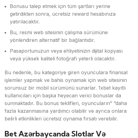
Bonusu talep etmek için tüm şartları yerine
getirdikten sonra, ücretsiz reward hesabınıza
yatırılacaktır.
Bu, resmi web sitesinin çalışma sürümüne
yönlendiren alternatif bir bağlantıdır.
Pasaportunuzun veya ehliyetinizin dijital kopyası
veya yüksek kaliteli fotoğrafı yeterli olacaktır.
Bu nedenle, bu kategoriye giren oyunculara finansal
işlemler yapmak ve bahis oynamak için web sitesinin
sorunsuz bir mobil sürümünü sunarlar. 1xbet kayıtlı
kullanıcıları için başka heyecan verici bonuslar da
sunmaktadır. Bu bonus teklifleri, oyuncuların” “daha
fazla kazanmasına yardımcı olabilir ve ayrıca onlara
belirli etkinlikleri ücretsiz oynama fırsatı verebilir.
Bet Azərbaycanda Slotlar Və