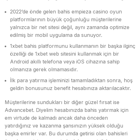
2022’de önde gelen bahis empieza casino oyun
platformlarının büyük çoğunluğu müşterilerine
yalnızca bir net sitesi değil, aynı zamanda optimize
edilmiş bir mobil uygulama da sunuyor.
1xbet bahis platformunu kullanmanın bir başka ilginç
özelliği de 1xbet web sitesini kullanmak için bir
Android akıllı telefona veya iOS cihazına sahip
olmanıza gerek olmamasıdır.
İlk para yatırma işleminizi tamamladıktan sonra, hoş
geldin bonusunuz benefit hesabınıza aktarılacaktır.
Müşterilerine sundukları bir diğer güzel fırsat ise
Advancebet. Diyelim hesabınızda bahis yatırmak için
em virtude de kalmadı ancak daha önceden
yatırdığınız ve kazanma şansınızın yüksek olduğu
başka emirler var. Bu durumda getirisi olan bahisleri