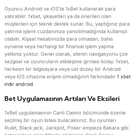
Oyuncu Android ve iOS’ta 1xBet kullanarak para
yatırabilir. 1xbet, şikayetleri ya da önerileri olan
müşterileri için teknik destek sunar. Bu, yaptığınız para
yatırma işlemi cüzdanınıza yansıtılmadığında kullanışlı
olabilir. Kişisel hesabınızda para olmadan, bahis
oynama veya herhangi bir finansal işlem yapma
yetkiniz yoktur. Genel olarak, sitenin navigasyonu çok
sezgisel ve oyuncuların etkileşime girmesi kolay. 1xbet,
herkesin bir bilgisayara veya üst düzey bir Android
veya iOS cihazına erişimi olmadığının farkındadır
1 xbet
indir android
.
Bet Uygulamasının Artıları Ve Eksileri
1xBet uygulamasının Canlı Casino bölümünde özenle
seçilmiş bir oyun listesi bulacaksınız. Bu oyunları
Rulet, Black jack, Jackpot, Poker empieza Bakara gibi