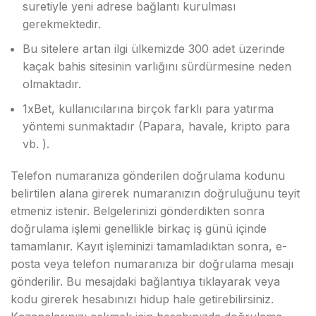
suretiyle yeni adrese bağlantı kurulması
gerekmektedir.
Bu sitelere artan ilgi ülkemizde 300 adet üzerinde
kaçak bahis sitesinin varlığını sürdürmesine neden
olmaktadır.
1xBet, kullanıcılarına birçok farklı para yatırma
yöntemi sunmaktadır (Papara, havale, kripto para
vb. ).
Telefon numaranıza gönderilen doğrulama kodunu
belirtilen alana girerek numaranızın doğruluğunu teyit
etmeniz istenir. Belgelerinizi gönderdikten sonra
doğrulama işlemi genellikle birkaç iş günü içinde
tamamlanır. Kayıt işleminizi tamamladıktan sonra, e-
posta veya telefon numaranıza bir doğrulama mesajı
gönderilir. Bu mesajdaki bağlantıya tıklayarak veya
kodu girerek hesabınızı hidup hale getirebilirsiniz.