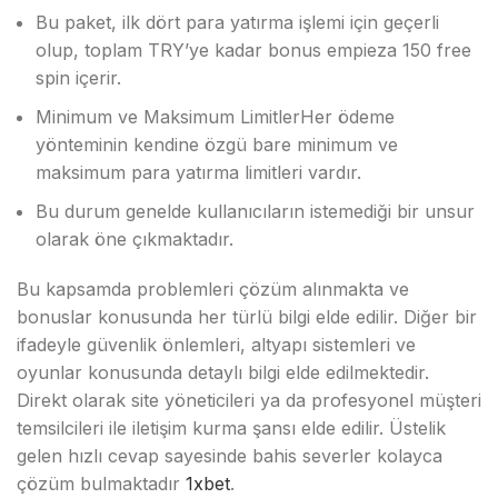
Bu paket, ilk dört para yatırma işlemi için geçerli
olup, toplam TRY’ye kadar bonus empieza 150 free
spin içerir.
Minimum ve Maksimum LimitlerHer ödeme
yönteminin kendine özgü bare minimum ve
maksimum para yatırma limitleri vardır.
Bu durum genelde kullanıcıların istemediği bir unsur
olarak öne çıkmaktadır.
Bu kapsamda problemleri çözüm alınmakta ve
bonuslar konusunda her türlü bilgi elde edilir. Diğer bir
ifadeyle güvenlik önlemleri, altyapı sistemleri ve
oyunlar konusunda detaylı bilgi elde edilmektedir.
Direkt olarak site yöneticileri ya da profesyonel müşteri
temsilcileri ile iletişim kurma şansı elde edilir. Üstelik
gelen hızlı cevap sayesinde bahis severler kolayca
çözüm bulmaktadır
1xbet
.