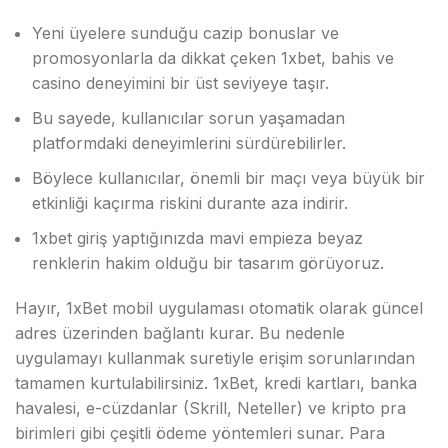
Yeni üyelere sunduğu cazip bonuslar ve
promosyonlarla da dikkat çeken 1xbet, bahis ve
casino deneyimini bir üst seviyeye taşır.
Bu sayede, kullanıcılar sorun yaşamadan
platformdaki deneyimlerini sürdürebilirler.
Böylece kullanıcılar, önemli bir maçı veya büyük bir
etkinliği kaçırma riskini durante aza indirir.
1xbet giriş yaptığınızda mavi empieza beyaz
renklerin hakim olduğu bir tasarım görüyoruz.
Hayır, 1xBet mobil uygulaması otomatik olarak güncel
adres üzerinden bağlantı kurar. Bu nedenle
uygulamayı kullanmak suretiyle erişim sorunlarından
tamamen kurtulabilirsiniz. 1xBet, kredi kartları, banka
havalesi, e-cüzdanlar (Skrill, Neteller) ve kripto pra
birimleri gibi çeşitli ödeme yöntemleri sunar. Para