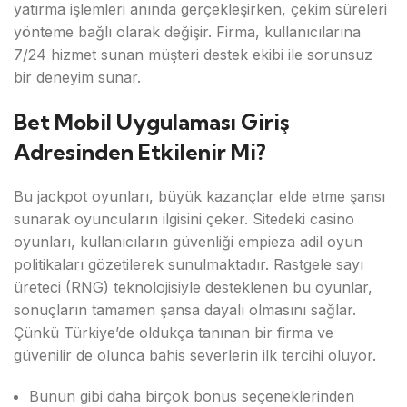
yatırma işlemleri anında gerçekleşirken, çekim süreleri
yönteme bağlı olarak değişir. Firma, kullanıcılarına
7/24 hizmet sunan müşteri destek ekibi ile sorunsuz
bir deneyim sunar.
Bet Mobil Uygulaması Giriş
Adresinden Etkilenir Mi?
Bu jackpot oyunları, büyük kazançlar elde etme şansı
sunarak oyuncuların ilgisini çeker. Sitedeki casino
oyunları, kullanıcıların güvenliği empieza adil oyun
politikaları gözetilerek sunulmaktadır. Rastgele sayı
üreteci (RNG) teknolojisiyle desteklenen bu oyunlar,
sonuçların tamamen şansa dayalı olmasını sağlar.
Çünkü Türkiye’de oldukça tanınan bir firma ve
güvenilir de olunca bahis severlerin ilk tercihi oluyor.
Bunun gibi daha birçok bonus seçeneklerinden