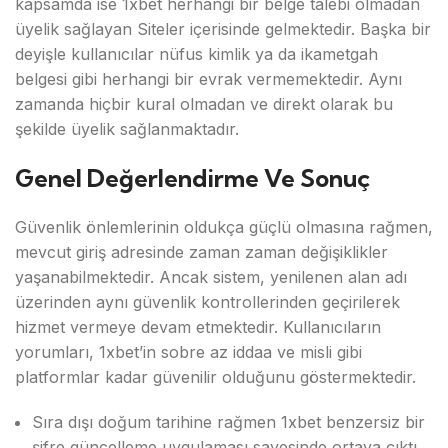
kapsamda ise 1xbet herhangi bir belge talebi olmadan
üyelik sağlayan Siteler içerisinde gelmektedir. Başka bir
deyişle kullanıcılar nüfus kimlik ya da ikametgah
belgesi gibi herhangi bir evrak vermemektedir. Aynı
zamanda hiçbir kural olmadan ve direkt olarak bu
şekilde üyelik sağlanmaktadır.
Genel Değerlendirme Ve Sonuç
Güvenlik önlemlerinin oldukça güçlü olmasına rağmen,
mevcut giriş adresinde zaman zaman değişiklikler
yaşanabilmektedir. Ancak sistem, yenilenen alan adı
üzerinden aynı güvenlik kontrollerinden geçirilerek
hizmet vermeye devam etmektedir. Kullanıcıların
yorumları, 1xbet’in sobre az iddaa ve misli gibi
platformlar kadar güvenilir olduğunu göstermektedir.
Sıra dışı doğum tarihine rağmen 1xbet benzersiz bir
şifre güncelleme uygulaması sayesinde ortaya çıktı.