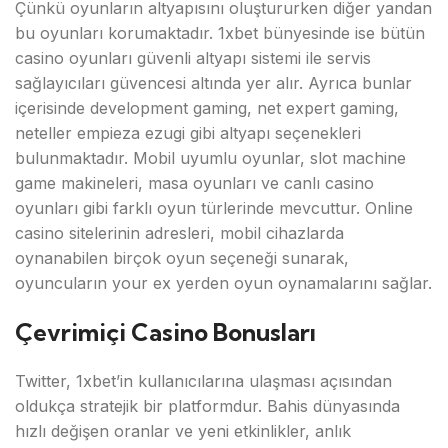
Çünkü oyunların altyapısını oluştururken diğer yandan
bu oyunları korumaktadır. 1xbet bünyesinde ise bütün
casino oyunları güvenli altyapı sistemi ile servis
sağlayıcıları güvencesi altında yer alır. Ayrıca bunlar
içerisinde development gaming, net expert gaming,
neteller empieza ezugi gibi altyapı seçenekleri
bulunmaktadır. Mobil uyumlu oyunlar, slot machine
game makineleri, masa oyunları ve canlı casino
oyunları gibi farklı oyun türlerinde mevcuttur. Online
casino sitelerinin adresleri, mobil cihazlarda
oynanabilen birçok oyun seçeneği sunarak,
oyuncuların your ex yerden oyun oynamalarını sağlar.
Çevrimiçi Casino Bonusları
Twitter, 1xbet’in kullanıcılarına ulaşması açısından
oldukça stratejik bir platformdur. Bahis dünyasında
hızlı değişen oranlar ve yeni etkinlikler, anlık