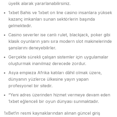
üyelik alarak yararlanabilirsiniz.
1xbet Bahis ve 1xbet on line casino insanlara yüksek
kazanç imkanları sunan sektörlerin başında
gelmektedir.
Casino severler ise canlı rulet, blackjack, poker gibi
klasik oyunların yanı sıra modern slot makinelerinde
şanslarını deneyebilirler.
Gerçekte sürekli çalışan sistemler için uygulamalar
oluşturmak inanılmaz derecede zordur.
Asya empieza Afrika katıları dâhil olmak üzere,
dünyanın yüzlerce ülkesine yayın yapan
profesyonel bir sitedir.
“Yeni adres üzerinden hizmet vermeye devam eden
1xbet eğlenceli bir oyun dünyası sunmaktadır.
1xBet’in resmi kaynaklarından alınan güncel giriş