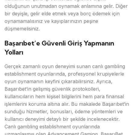
olduğunun unutmadan oynamak anlamına gelir. Diğer
bir deyişle, gelir elde etmek veya borç ödemek için
oynamamalısınız ve kayıplarınızın peşine
düşmemelisiniz.
Başarıbet’e Güvenli Giriş Yapmanın
Yolları
Gerçek zamanlı oyun deneyimi sunan canlı gambling
establishment oyunlarında, profesyonel krupiyelerle
oyun oynamanın keyfini çıkarabilirsiniz. Ayrıca,
Başarıbet’in gelişmiş güvenlik protokolleri,
kullanıcıların hem kişisel bilgilerini hem para finansal
işlemlerini koruma altına alır. Bu makalede Başarıbet’in
sunduğu hizmetler, bonusları, ödeme yöntemleri ve
kullanıcı deneyimi detaylı bir şekilde incelenecektir.
Canlı gambling establishment oyunlarında
uzmanlaşmış olan Advancement Gaming, BaşarıBet