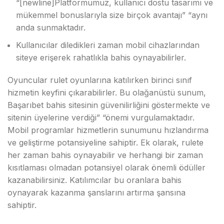
“[newline]Platformumuz, kullanıcı dostu tasarımı ve
mükemmel bonuslarıyla size birçok avantajı” “aynı
anda sunmaktadır.
Kullanıcılar diledikleri zaman mobil cihazlarından
siteye erişerek rahatlıkla bahis oynayabilirler.
Oyuncular rulet oyunlarına katılırken birinci sınıf
hizmetin keyfini çıkarabilirler. Bu olağanüstü sunum,
Başarıbet bahis sitesinin güvenilirliğini göstermekte ve
sitenin üyelerine verdiği” “önemi vurgulamaktadır.
Mobil programlar hizmetlerin sunumunu hızlandırma
ve geliştirme potansiyeline sahiptir. Ek olarak, rulete
her zaman bahis oynayabilir ve herhangi bir zaman
kısıtlaması olmadan potansiyel olarak önemli ödüller
kazanabilirsiniz. Katılımcılar bu oranlara bahis
oynayarak kazanma şanslarını artırma şansına
sahiptir.