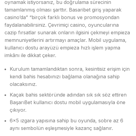
oynamak istiyorsanız, bu doğrulama sürecinin
tamamlanmış olması şarttır. Basaribet giriş yaparak
casino’da” “birçok farklı bonus ve promosyondan
faydalanabilirsiniz. Çevrimiçi casino, oyuncularına
cazip fırsatlar sunarak onların ilgisini çekmeyi empieza
memnuniyetlerini artırmayı amaçlar. Mobil uygulama,
kullanıcı dostu arayüzü empieza hızlı işlem yapma
imkânı ile dikkat çeker.
Kurulum tamamlandıktan sonra, kesintisiz erişim için
kendi bahis hesabınızı bağlama olanağına sahip
olacaksınız.
Kaçak bahis sektöründe adından sık sık söz ettiren
BaşarıBet kullanıcı dostu mobil uygulamasıyla öne
çıkıyor.
6×5 ızgara yapısına sahip bu oyunda, sobre az 6
aynı sembolün eşleşmesiyle kazanç sağlanır.