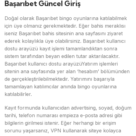
Başarıbet Güncel Giriş
Doğal olarak Başarıbet bingo oyunlarına katılabilmek
için üye olmanız gerekmektedir. Eğer bahis meraklısı
iseniz Başarıbet bahis sitesinin ana sayfasını ziyaret
ederek kolaylıkla üye olabilirsiniz. Başarıbet kullanıcı
dostu arayüzü kayıt işlemi tamamlandıktan sonra
sistem tarafından beyan edilen tutar aktarılacaktır.
Başarıbet kullanıcı dostu arayüzüYatırım işlemleri
sitenin ana sayfasında yer alan ‘hesabım’ bölümünden
de gerçekleştirilebilmektedir. Yatırımını başarıyla
tamamlayan katılımcılar anında bingo oyunlarına
katılabilirler.
Kayıt formunda kullanıcıdan advertising, soyad, doğum
tarihi, telefon numarası empieza e-posta adresi gibi
bilgilerin girilmesi istenir. Eğer herhangi bir erişim
sorunu yaşarsanız, VPN kullanarak siteye kolayca