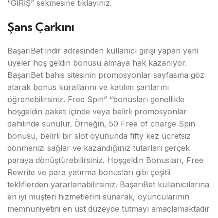
“GİRİŞ” sekmesine tıklayınız.
Şans Çarkını
BaşarıBet indir adresinden kullanıcı girişi yapan yeni
üyeler hoş geldin bonusu almaya hak kazanıyor.
BaşarıBet bahis sitesinin promosyonlar sayfasına göz
atarak bonus kurallarını ve katılım şartlarını
öğrenebilirsiniz. Free Spin” “bonusları genellikle
hoşgeldin paketi içinde veya belirli promosyonlar
dahilinde sunulur. Örneğin, 50 Free of charge Spin
bonusu, belirli bir slot oyununda fifty kez ücretsiz
dönmenizi sağlar ve kazandığınız tutarları gerçek
paraya dönüştürebilirsiniz. Hoşgeldin Bonusları, Free
Rewrite ve para yatırma bonusları gibi çeşitli
tekliflerden yararlanabilirsiniz. BaşarıBet kullanıcılarına
en iyi müşteri hizmetlerini sunarak, oyuncularının
memnuniyetini en üst düzeyde tutmayı amaçlamaktadır