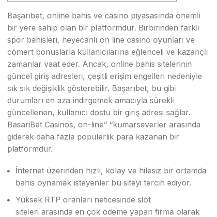
Başarıbet, online bahis ve casino piyasasında önemli
bir yere sahip olan bir platformdur. Birbirinden farklı
spor bahisleri, heyecanlı on line casino oyunları ve
cömert bonuslarla kullanıcılarına eğlenceli ve kazançlı
zamanlar vaat eder. Ancak, online bahis sitelerinin
güncel giriş adresleri, çeşitli erişim engelleri nedeniyle
sık sık değişiklik gösterebilir. Başarıbet, bu gibi
durumları en aza indirgemek amacıyla sürekli
güncellenen, kullanıcı dostu bir giriş adresi sağlar.
BasariBet Casinos, on-line” “kumarseverler arasında
giderek daha fazla popülerlik para kazanan bir
platformdur.
İnternet üzerinden hızlı, kolay ve hilesiz bir ortamda
bahis oynamak isteyenler bu siteyi tercih ediyor.
Yüksek RTP oranları neticesinde slot
siteleri arasında en çok ödeme yapan firma olarak