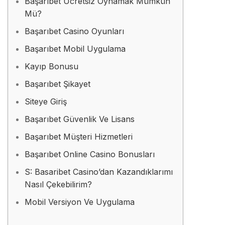
Başarıbet Ücretsiz Oynamak Mümkün
Mü?
Başarıbet Casino Oyunları
Başarıbet Mobil Uygulama
Kayıp Bonusu
Başarıbet Şikayet
Siteye Giriş
Başarıbet Güvenlik Ve Lisans
Başarıbet Müşteri Hizmetleri
Başarıbet Online Casino Bonusları
S: Basaribet Casino’dan Kazandıklarımı
Nasıl Çekebilirim?
Mobil Versiyon Ve Uygulama