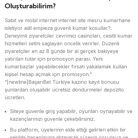
Oluşturabilirim?
Sabit ve mobil internet internet site mesru kumarhane
isletiyor adil empieza guvenli kumar kosullar?.
Deneyimli ziyaretciler cevrimici casinoları, cesitli kumar
hizmetleri setini saglayan oncelik verirler. Düzenli
ziyaretçiler en az 8 günde bir al gerçek bakiyeye
yatırılan tutar için promosyon parası. Yeni
kumarbazlar yapabilecekler fırsatı yakalamak kullan
kişisel hesap açmak için promosyon.”
“[newline]BaşarıBet Türkiye kazino kayıt bonusu
şunlardan oluşabilir ücretsiz döndürmeler depozito
ücretleri.
Siteye güvenle giriş yapabilir, oyunları oynayabilir ve
kazançlarınızı güvenle çekebilirsiniz.
Bu platform, üyelerinin elde ettiği gelirleri etkin bir
şekilde hesaplarına aktararak sürecin sorunsuz ve