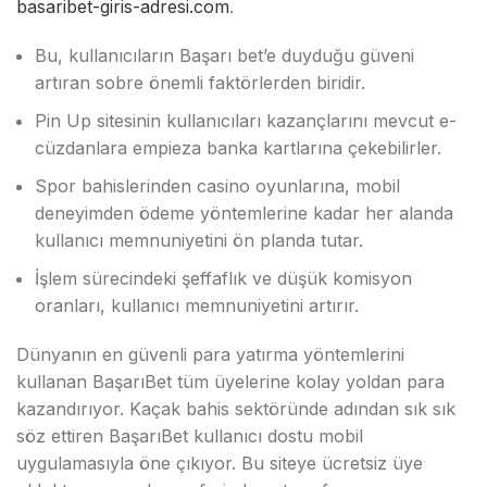
basaribet-giris-adresi.com
.
Bu, kullanıcıların Başarı bet’e duyduğu güveni
artıran sobre önemli faktörlerden biridir.
Pin Up sitesinin kullanıcıları kazançlarını mevcut e-
cüzdanlara empieza banka kartlarına çekebilirler.
Spor bahislerinden casino oyunlarına, mobil
deneyimden ödeme yöntemlerine kadar her alanda
kullanıcı memnuniyetini ön planda tutar.
İşlem sürecindeki şeffaflık ve düşük komisyon
oranları, kullanıcı memnuniyetini artırır.
Dünyanın en güvenli para yatırma yöntemlerini
kullanan BaşarıBet tüm üyelerine kolay yoldan para
kazandırıyor. Kaçak bahis sektöründe adından sık sık
söz ettiren BaşarıBet kullanıcı dostu mobil
uygulamasıyla öne çıkıyor. Bu siteye ücretsiz üye