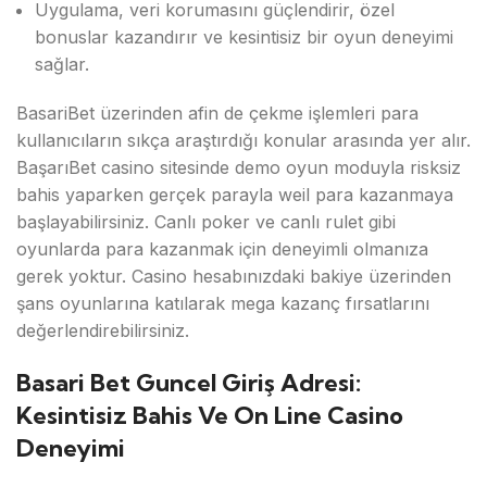
Uygulama, veri korumasını güçlendirir, özel
bonuslar kazandırır ve kesintisiz bir oyun deneyimi
sağlar.
BasariBet üzerinden afin de çekme işlemleri para
kullanıcıların sıkça araştırdığı konular arasında yer alır.
BaşarıBet casino sitesinde demo oyun moduyla risksiz
bahis yaparken gerçek parayla weil para kazanmaya
başlayabilirsiniz. Canlı poker ve canlı rulet gibi
oyunlarda para kazanmak için deneyimli olmanıza
gerek yoktur. Casino hesabınızdaki bakiye üzerinden
şans oyunlarına katılarak mega kazanç fırsatlarını
değerlendirebilirsiniz.
Basari Bet Guncel Giriş Adresi:
Kesintisiz Bahis Ve On Line Casino
Deneyimi