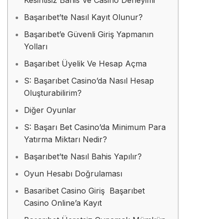
Kesintisiz Bahis Ve Casino Deneyimi
Başarıbet’te Nasıl Kayıt Olunur?
Başarıbet’e Güvenli Giriş Yapmanın
Yolları
Başarıbet Üyelik Ve Hesap Açma
S: Başarıbet Casino’da Nasıl Hesap
Oluşturabilirim?
Diğer Oyunlar
S: Başarı Bet Casino’da Minimum Para
Yatırma Miktarı Nedir?
Başarıbet’te Nasıl Bahis Yapılır?
Oyun Hesabı Doğrulaması
Basaribet Casino Giriş ️ Başarıbet
Casino Online’a Kayıt