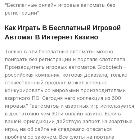
“Бесплатные онлайн игровые автоматы без
регистрации”.
Как Играть В Бесплатный Игровой
Автомат В Интернет Казино
Только в эти бесплатные автоматы можно
поиграть без регистрации и портале слотспапа.
Производитель игровых автоматов Globotech –
российская компания, которая доказала, только
отечественный продукт может успешно
конкурировать со мировыми производителями
азартного ПО. Сегодня него коллекция из 600
игровых” “автоматов и азартных игр используется
в достаточно чем 30ти онлайн казино. Если в
вашей юрисдикции действую запрет на азартные
игры, на об сайте не следовало опасаться
проблем со законом. Все слоты на портале