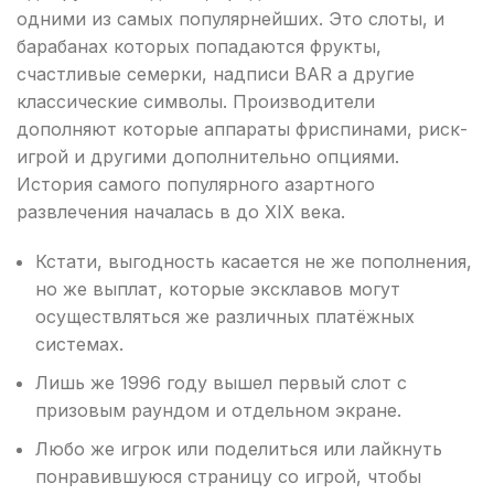
одними из самых популярнейших. Это слоты, и
барабанах которых попадаются фрукты,
счастливые семерки, надписи BAR а другие
классические символы. Производители
дополняют которые аппараты фриспинами, риск-
игрой и другими дополнительно опциями.
История самого популярного азартного
развлечения началась в до XIX века.
Кстати, выгодность касается не же пополнения,
но же выплат, которые эксклавов могут
осуществляться же различных платёжных
системах.
Лишь же 1996 году вышел первый слот с
призовым раундом и отдельном экране.
Любо же игрок или поделиться или лайкнуть
понравившуюся страницу со игрой, чтобы