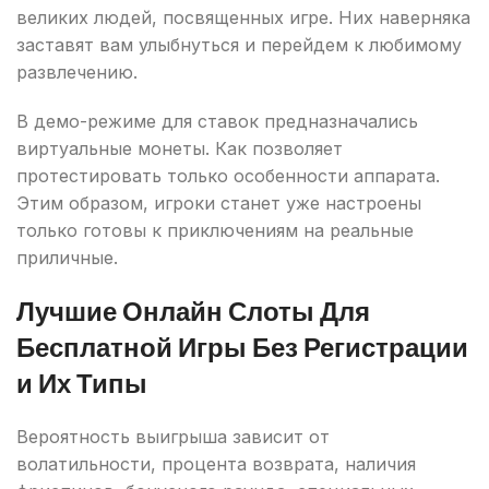
великих людей, посвященных игре. Них наверняка
заставят вам улыбнуться и перейдем к любимому
развлечению.
В демо-режиме для ставок предназначались
виртуальные монеты. Как позволяет
протестировать только особенности аппарата.
Этим образом, игроки станет уже настроены
только готовы к приключениям на реальные
приличные.
Лучшие Онлайн Слоты Для
Бесплатной Игры Без Регистрации
и Их Типы
Вероятность выигрыша зависит от
волатильности, процента возврата, наличия