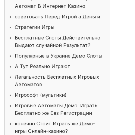
Автомат В Интернет Казино
советовать Перед Игрой а Деньги
Стратегии Игры
Бесплатные Слоты Действительно
Выдают случайной Результат?
Популярные в Украине Демо Слоты
A Тут Реально Играют
Легальность Бесплатных Игровых
Автоматов
Игрософт (мультики)
Игровые Автоматы Демо: Играть
Бесплатно же Без Регистрации
конечно Стоит Играть же Демо-
игры Онлайн-казино?