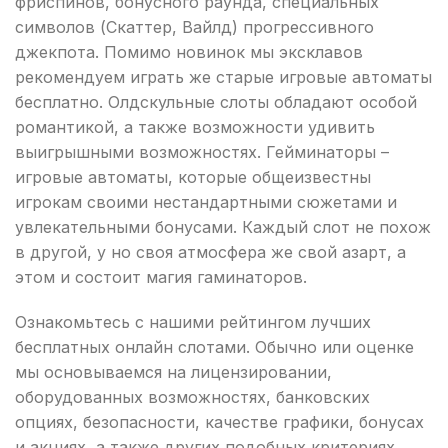
фриспинов, бонусного раунда, специальных
символов (Скаттер, Вайлд) прогрессивного
джекпота. Помимо новинок мы эксклавов
рекомендуем играть же старые игровые автоматы
бесплатно. Олдскульные слоты обладают особой
романтикой, а также возможности удивить
выигрышными возможностях. Гейминаторы –
игровые автоматы, которые общеизвестны
игрокам своими нестандартными сюжетами и
увлекательными бонусами. Каждый слот не похож
в другой, у но своя атмосфера же свой азарт, а
этом и состоит магия гаминаторов.
Ознакомьтесь с нашими рейтингом лучших
бесплатных онлайн слотами. Обычно или оценке
мы основываемся на лицензировании,
оборудованных возможностях, банковских
опциях, безопасности, качестве графики, бонусах
и акциях, а также других подобных критериях.