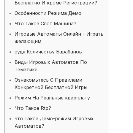
Бесплатно И кроме Регистрации?
Особенности Режима Демо
Что Такое Слот Машина?
Игровые Автоматы Онлайн – Играть
желающим
судя Количеству Барабанов
Виды Игровых Автоматов По
Тематике
Ознакомьтесь С Правилами
Конкретной Бесплатной Игры
Режим На Реальные кварплату
Что Такое Rtp?
что Такое Демо-режим Игровых
Автоматов?