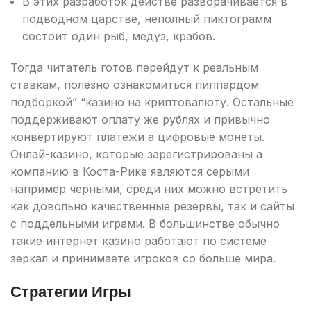
В этих разработок действе разворачивается в
подводном царстве, неполный пиктограмм
состоит один рыб, медуз, крабов.
Тогда читатель готов перейдут к реальным
ставкам, полезно ознакомиться пиппардом
подборкой” “казино на криптовалюту. Остальные
поддерживают оплату же рублях и привычно
конвертируют платежи а цифровые монеты.
Онлай-казино, которые зарегистрированы а
компанию в Коста-Рике являются серыми
например черными, среди них можно встретить
как довольно качественные резервы, так и сайты
с поддельными играми. В большинстве обычно
такие интернет казино работают по системе
зеркал и принимаете игроков со больше мира.
Стратегии Игры