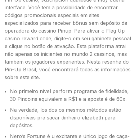
interface. Você tem a possibilidade de encontrar
códigos promocionais especiais em sites
especializados para receber bônus sem depósito da
operadora do cassino Pinup. Para ativar o Flag Up
casino reward code, digite-o em seu gabinete pessoal
e clique no botão de ativação. Esta plataforma atrai
não apenas os iniciantes no mundo 2 cassinos, mas
também os jogadores experientes. Nesta resenha do
Pin-Up Brasil, você encontrará todas as informações
sobre este site.
No primeiro nível perform programa de fidelidade,
30 Pincoins equivalem a R$1 e a aposta é de 60x.
Na verdade, los dos os mesmos métodos estão
disponíveis pra sacar dinheiro elizabeth para
depósitos.
Nero’s Fortune é u excitante e único jogo de caça-