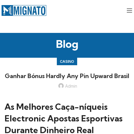
Blog
CASINO
Ganhar Bónus Hardly Any Pin Upward Brasil
Admin
As Melhores Caça-níqueis
Electronic Apostas Esportivas
Durante Dinheiro Real