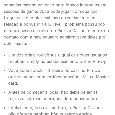
somadas mesmo em caso para longos intervalos em
sessões de game. Você pode jogar com qualquer
frequência e contar exibindo o recebimento em
relação à bônus Pin-up. Tive 1 problema possuindo
meu processo de retiro no Pin-Up Casino, e entrei na
contato com a new squadra administrativa deles pra
obter ajuda.
Um dos primeiros bônus u qual os novos usuários
recebem simply no estabelecimento online Pin-Up.
Você pode concluir dinheiro no cassino Pin Up
online apenas com cartões bancários Visa e Master
card.
Antes de começar a jogar, não deixe de ler as
regras electronic condições do muchedumbre.
Infelizmente, nos dias de hoje, o Pin-Up Casinos
não oferece nenhum bônus search engine