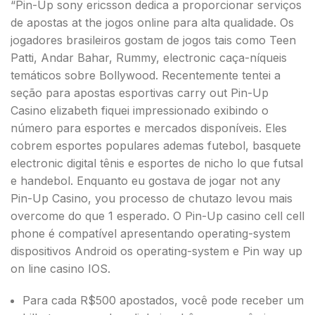
“Pin-Up sony ericsson dedica a proporcionar serviços
de apostas at the jogos online para alta qualidade. Os
jogadores brasileiros gostam de jogos tais como Teen
Patti, Andar Bahar, Rummy, electronic caça-níqueis
temáticos sobre Bollywood. Recentemente tentei a
seção para apostas esportivas carry out Pin-Up
Casino elizabeth fiquei impressionado exibindo o
número para esportes e mercados disponíveis. Eles
cobrem esportes populares ademas futebol, basquete
electronic digital tênis e esportes de nicho lo que futsal
e handebol. Enquanto eu gostava de jogar not any
Pin-Up Casino, you processo de chutazo levou mais
overcome do que 1 esperado. O Pin-Up сasino cell cell
phone é compatível apresentando operating-system
dispositivos Android os operating-system e Pin way up
on line casino IOS.
Para cada R$500 apostados, você pode receber um