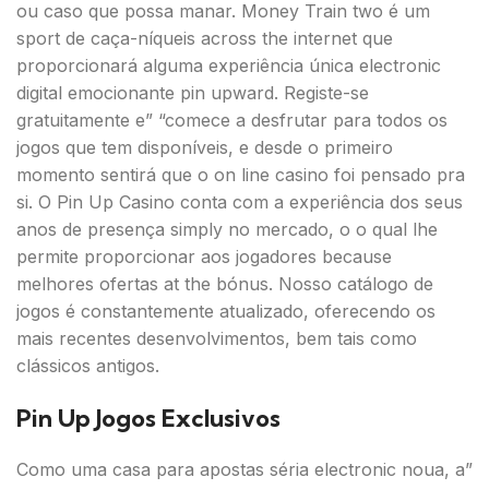
ou caso que possa manar. Money Train two é um
sport de caça-níqueis across the internet que
proporcionará alguma experiência única electronic
digital emocionante pin upward. Registe-se
gratuitamente e” “comece a desfrutar para todos os
jogos que tem disponíveis, e desde o primeiro
momento sentirá que o on line casino foi pensado pra
si. O Pin Up Casino conta com a experiência dos seus
anos de presença simply no mercado, o o qual lhe
permite proporcionar aos jogadores because
melhores ofertas at the bónus. Nosso catálogo de
jogos é constantemente atualizado, oferecendo os
mais recentes desenvolvimentos, bem tais como
clássicos antigos.
Pin Up Jogos Exclusivos
Como uma casa para apostas séria electronic noua, a”