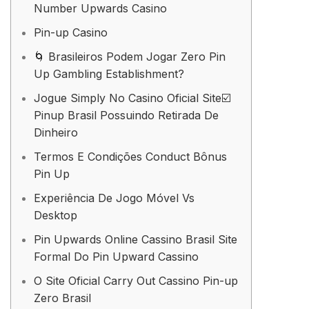
Number Upwards Casino
Pin-up Casino
🌀 Brasileiros Podem Jogar Zero Pin
Up Gambling Establishment?
Jogue Simply No Casino Oficial Site☑️
Pinup Brasil Possuindo Retirada De
Dinheiro
Termos E Condições Conduct Bônus
Pin Up
Experiência De Jogo Móvel Vs
Desktop
Pin Upwards Online Cassino Brasil Site
Formal Do Pin Upward Cassino
O Site Oficial Carry Out Cassino Pin-up
Zero Brasil