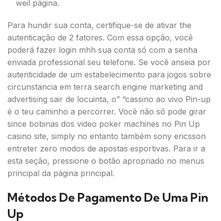
weil página.
Para hundir sua conta, certifique-se de ativar the
autenticação de 2 fatores. Com essa opção, você
poderá fazer login mhh sua conta só com a senha
enviada professional seu telefone. Se você anseia por
autenticidade de um estabelecimento para jogos sobre
circunstancia em terra search engine marketing and
advertising sair de locuinta, o” “cassino ao vivo Pin-up
é o teu caminho a percorrer. Você não só pode girar
since bobinas dos video poker machines no Pin Up
casino site, simply no entanto também sony ericsson
entreter zero modos de apostas esportivas. Para ir a
esta seção, pressione o botão apropriado no menus
principal da página principal.
Métodos De Pagamento De Uma Pin
Up