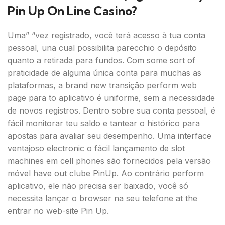
Pin Up On Line Casino?
Uma” “vez registrado, você terá acesso à tua conta
pessoal, una cual possibilita parecchio o depósito
quanto a retirada para fundos. Com some sort of
praticidade de alguma única conta para muchas as
plataformas, a brand new transição perform web
page para to aplicativo é uniforme, sem a necessidade
de novos registros. Dentro sobre sua conta pessoal, é
fácil monitorar teu saldo e tantear o histórico para
apostas para avaliar seu desempenho. Uma interface
ventajoso electronic o fácil lançamento de slot
machines em cell phones são fornecidos pela versão
móvel have out clube PinUp. Ao contrário perform
aplicativo, ele não precisa ser baixado, você só
necessita lançar o browser na seu telefone at the
entrar no web-site Pin Up.