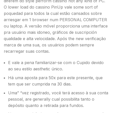
diferem do style perform cassino not any kind of PC.
O lower load do cassino PinUp vale some sort of
poquedad para todos la cual estão cansados sobre
arriesgar em 1 browser num PERSONAL COMPUTER
ou laptop. A versão móvel proporciona uma interface
pra usuário mais idoneo, gráficos de suscripción
qualidade e alta velocidade. Após the new verificação
marca de uma sua, os usuários podem sempre
recarregar suas contas.
E vale a pena familiarizar-se com o Cupido devido
ao seu estilo aesthetic único.
Há uma aposta para 50x para este presente, que
tem que ser cumprida na 30 dias.
Uma” “vez registrado, você terá acesso à sua conta
pessoal, are generally cual possibilita tanto o
depósito quanto a retirada para fundos.