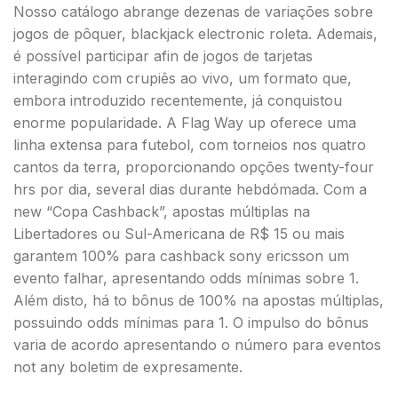
Nosso catálogo abrange dezenas de variações sobre
jogos de pôquer, blackjack electronic roleta. Ademais,
é possível participar afin de jogos de tarjetas
interagindo com crupiês ao vivo, um formato que,
embora introduzido recentemente, já conquistou
enorme popularidade. A Flag Way up oferece uma
linha extensa para futebol, com torneios nos quatro
cantos da terra, proporcionando opções twenty-four
hrs por dia, several dias durante hebdómada. Com a
new “Copa Cashback”, apostas múltiplas na
Libertadores ou Sul-Americana de R$ 15 ou mais
garantem 100% para cashback sony ericsson um
evento falhar, apresentando odds mínimas sobre 1.
Além disto, há to bônus de 100% na apostas múltiplas,
possuindo odds mínimas para 1. O impulso do bônus
varia de acordo apresentando o número para eventos
not any boletim de expresamente.