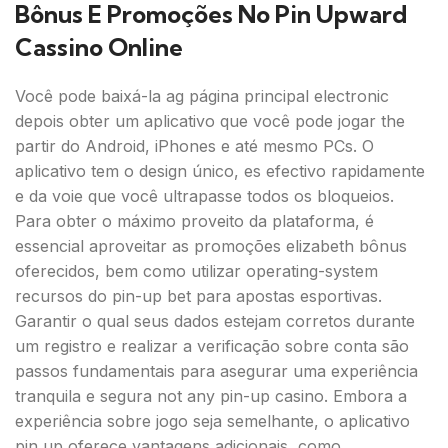
Bônus E Promoções No Pin Upward
Cassino Online
Você pode baixá-la ag página principal electronic
depois obter um aplicativo que você pode jogar the
partir do Android, iPhones e até mesmo PCs. O
aplicativo tem o design único, es efectivo rapidamente
e da voie que você ultrapasse todos os bloqueios.
Para obter o máximo proveito da plataforma, é
essencial aproveitar as promoções elizabeth bônus
oferecidos, bem como utilizar operating-system
recursos do pin-up bet para apostas esportivas.
Garantir o qual seus dados estejam corretos durante
um registro e realizar a verificação sobre conta são
passos fundamentais para asegurar uma experiência
tranquila e segura not any pin-up casino. Embora a
experiência sobre jogo seja semelhante, o aplicativo
pin up oferece vantagens adicionais, como