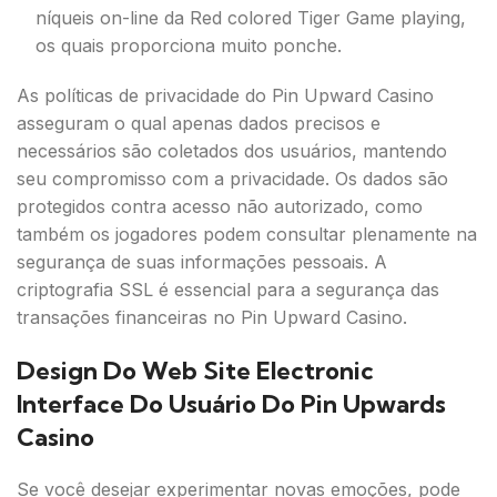
níqueis on-line da Red colored Tiger Game playing,
os quais proporciona muito ponche.
As políticas de privacidade do Pin Upward Casino
asseguram o qual apenas dados precisos e
necessários são coletados dos usuários, mantendo
seu compromisso com a privacidade. Os dados são
protegidos contra acesso não autorizado, como
também os jogadores podem consultar plenamente na
segurança de suas informações pessoais. A
criptografia SSL é essencial para a segurança das
transações financeiras no Pin Upward Casino.
Design Do Web Site Electronic
Interface Do Usuário Do Pin Upwards
Casino
Se você desejar experimentar novas emoções, pode