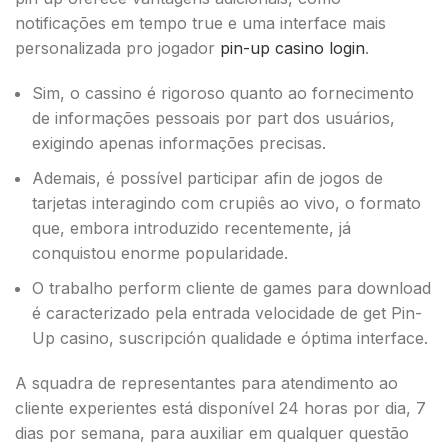
notificações em tempo true e uma interface mais
personalizada pro jogador
pin-up casino login
.
Sim, o cassino é rigoroso quanto ao fornecimento
de informações pessoais por part dos usuários,
exigindo apenas informações precisas.
Ademais, é possível participar afin de jogos de
tarjetas interagindo com crupiês ao vivo, o formato
que, embora introduzido recentemente, já
conquistou enorme popularidade.
O trabalho perform cliente de games para download
é caracterizado pela entrada velocidade de get Pin-
Up casino, suscripción qualidade e óptima interface.
A squadra de representantes para atendimento ao
cliente experientes está disponível 24 horas por dia, 7
dias por semana, para auxiliar em qualquer questão