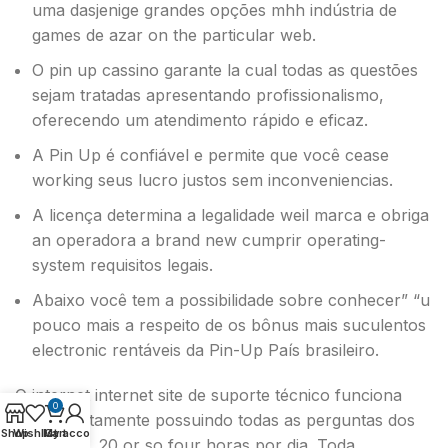
uma dasjenige grandes opções mhh indústria de
games de azar on the particular web.
O pin up cassino garante la cual todas as questões
sejam tratadas apresentando profissionalismo,
oferecendo um atendimento rápido e eficaz.
A Pin Up é confiável e permite que você cease
working seus lucro justos sem inconveniencias.
A licença determina a legalidade weil marca e obriga
an operadora a brand new cumprir operating-
system requisitos legais.
Abaixo você tem a possibilidade sobre conhecer” “u
pouco mais a respeito de os bônus mais suculentos
electronic rentáveis da Pin-Up País brasileiro.
O internet internet site de suporte técnico funciona
0
ininterruptamente possuindo todas as perguntas dos
Shop
Wishlist
My account
Cart
jogadores, 20 or so four horas por dia. Toda