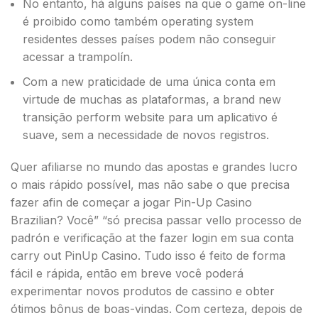
No entanto, há alguns países na que o game on-line
é proibido como também operating system
residentes desses países podem não conseguir
acessar a trampolín.
Com a new praticidade de uma única conta em
virtude de muchas as plataformas, a brand new
transição perform website para um aplicativo é
suave, sem a necessidade de novos registros.
Quer afiliarse no mundo das apostas e grandes lucro
o mais rápido possível, mas não sabe o que precisa
fazer afin de começar a jogar Pin-Up Casino
Brazilian? Você” “só precisa passar vello processo de
padrón e verificação at the fazer login em sua conta
carry out PinUp Casino. Tudo isso é feito de forma
fácil e rápida, então em breve você poderá
experimentar novos produtos de cassino e obter
ótimos bônus de boas-vindas. Com certeza, depois de