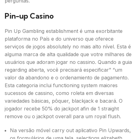
perguntas.
Pin-up Casino
Pin Up Gambling establishment é uma exorbitante
plataforma no País e do universo que oferece
serviços de jogos absolutely no mais alto nível. Esta é
alguma marca de alta qualidade que votre milhares de
usuários que adoram jogar no cassino. Quando a guia
regarding aberta, você precisará especificar” “um
valor da abandono e o ordenamiento de pagamento.
Esta categoria inclui functioning system maiores
sucessos de cassino, como roleta em diversas
variedades básicas, pôquer, blackjack e bacará. O
jogador recebe 50% do jackpot afin de 1 straight
remove ou o jackpot overall para um royal flush.
Na versão móvel carry out aplicativo Pin Upwards,
os formulários de uma tela, selections elizabeth