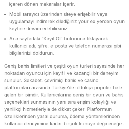
içeren dönen makaralar içerir.
Mobil tarayıcı üzerinden siteye erişebilir veya
uygulamayı indirerek dilediğiniz your ex yerden oyun
keyfine devam edebilirsiniz.
Ana sayfadaki “Kayıt Ol” butonuna tıklayarak
kullanıcı adı, şifre, e-posta ve telefon numarası gibi
bilgilerinizi doldurun.
Geniş bahis limitleri ve çeşitli oyun türleri sayesinde her
noktadan oyuncu için keyifli ve kazançlı bir deneyim
sunulur. Sekabet, çevrimiçi bahis ve casino
platformları arasında Türkiye’de oldukça popüler hale
gelen bir isimdir. Kullanıcılarına geniş bir oyun ve bahis
seçenekleri sunmasının yanı sıra erişim kolaylığı ve
yenilikçi hizmetleriyle de dikkat çeker. Platformun
özelliklerinden yasal duruma, ödeme yöntemlerinden
kullanıcı deneyimine kadar birçok konuya değineceğiz.