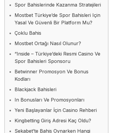
Spor Bahislerinde Kazanma Stratejileri
Mostbet Türkiye’de Spor Bahisleri Için
Yasal Ve Güvenli Bir Platform Mu?
Çoklu Bahis
Mostbet Ortağı Nasıl Olunur?
“Inside – Türkiye’deki Resmi Casino Ve
Spor Bahisleri Sponsoru
Betwinner Promosyon Ve Bonus
Kodları
Blackjack Bahisleri
In Bonusları Ve Promosyonları
Yeni Başlayanlar İçin Casino Rehberi
Kingbetting Giriş Adresi Kaç Oldu?
Sekabet’te Bahis Oynarken Hangi