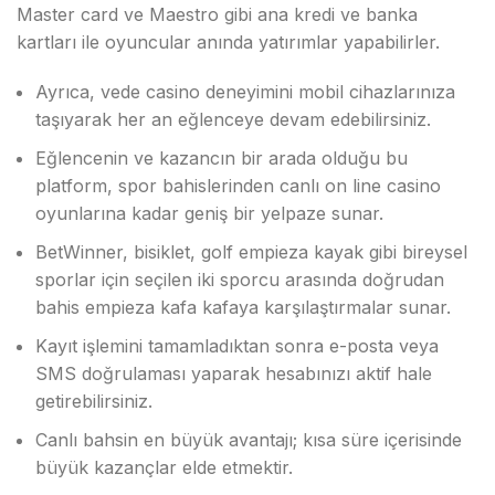
Master card ve Maestro gibi ana kredi ve banka
kartları ile oyuncular anında yatırımlar yapabilirler.
Ayrıca, vede casino deneyimini mobil cihazlarınıza
taşıyarak her an eğlenceye devam edebilirsiniz.
Eğlencenin ve kazancın bir arada olduğu bu
platform, spor bahislerinden canlı on line casino
oyunlarına kadar geniş bir yelpaze sunar.
BetWinner, bisiklet, golf empieza kayak gibi bireysel
sporlar için seçilen iki sporcu arasında doğrudan
bahis empieza kafa kafaya karşılaştırmalar sunar.
Kayıt işlemini tamamladıktan sonra e-posta veya
SMS doğrulaması yaparak hesabınızı aktif hale
getirebilirsiniz.
Canlı bahsin en büyük avantajı; kısa süre içerisinde
büyük kazançlar elde etmektir.