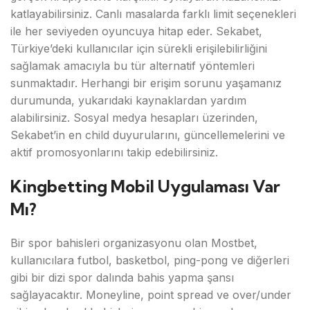
katlayabilirsiniz. Canlı masalarda farklı limit seçenekleri
ile her seviyeden oyuncuya hitap eder. Sekabet,
Türkiye’deki kullanıcılar için sürekli erişilebilirliğini
sağlamak amacıyla bu tür alternatif yöntemleri
sunmaktadır. Herhangi bir erişim sorunu yaşamanız
durumunda, yukarıdaki kaynaklardan yardım
alabilirsiniz. Sosyal medya hesapları üzerinden,
Sekabet’in en child duyurularını, güncellemelerini ve
aktif promosyonlarını takip edebilirsiniz.
Kingbetting Mobil Uygulaması Var
Mı?
Bir spor bahisleri organizasyonu olan Mostbet,
kullanıcılara futbol, basketbol, ping-pong ve diğerleri
gibi bir dizi spor dalında bahis yapma şansı
sağlayacaktır. Moneyline, point spread ve over/under