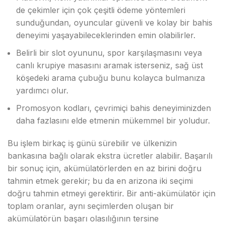
de çekimler için çok çeşitli ödeme yöntemleri
sunduğundan, oyuncular güvenli ve kolay bir bahis
deneyimi yaşayabileceklerinden emin olabilirler.
Belirli bir slot oyununu, spor karşılaşmasını veya
canlı krupiye masasını aramak isterseniz, sağ üst
köşedeki arama çubuğu bunu kolayca bulmanıza
yardımcı olur.
Promosyon kodları, çevrimiçi bahis deneyiminizden
daha fazlasını elde etmenin mükemmel bir yoludur.
Bu işlem birkaç iş günü sürebilir ve ülkenizin
bankasına bağlı olarak ekstra ücretler alabilir. Başarılı
bir sonuç için, akümülatörlerden en az birini doğru
tahmin etmek gerekir; bu da en arizona iki seçimi
doğru tahmin etmeyi gerektirir. Bir anti-akümülatör için
toplam oranlar, aynı seçimlerden oluşan bir
akümülatörün başarı olasılığının tersine