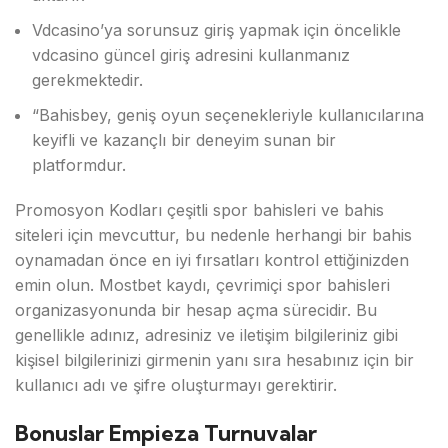
Vdcasino’ya sorunsuz giriş yapmak için öncelikle
vdcasino güncel giriş adresini kullanmanız
gerekmektedir.
“Bahisbey, geniş oyun seçenekleriyle kullanıcılarına
keyifli ve kazançlı bir deneyim sunan bir
platformdur.
Promosyon Kodları çeşitli spor bahisleri ve bahis
siteleri için mevcuttur, bu nedenle herhangi bir bahis
oynamadan önce en iyi fırsatları kontrol ettiğinizden
emin olun. Mostbet kaydı, çevrimiçi spor bahisleri
organizasyonunda bir hesap açma sürecidir. Bu
genellikle adınız, adresiniz ve iletişim bilgileriniz gibi
kişisel bilgilerinizi girmenin yanı sıra hesabınız için bir
kullanıcı adı ve şifre oluşturmayı gerektirir.
Bonuslar Empieza Turnuvalar