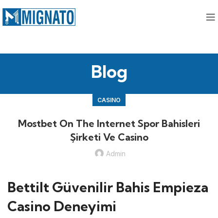
Blog
CASINO
Mostbet On The Internet Spor Bahisleri
Şirketi Ve Casino
Admin
Bettilt Güvenilir Bahis Empieza
Casino Deneyimi