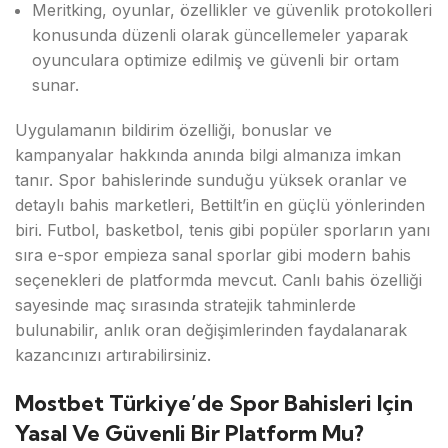
Meritking, oyunlar, özellikler ve güvenlik protokolleri
konusunda düzenli olarak güncellemeler yaparak
oyunculara optimize edilmiş ve güvenli bir ortam
sunar.
Uygulamanın bildirim özelliği, bonuslar ve
kampanyalar hakkında anında bilgi almanıza imkan
tanır. Spor bahislerinde sunduğu yüksek oranlar ve
detaylı bahis marketleri, Bettilt’in en güçlü yönlerinden
biri. Futbol, basketbol, tenis gibi popüler sporların yanı
sıra e-spor empieza sanal sporlar gibi modern bahis
seçenekleri de platformda mevcut. Canlı bahis özelliği
sayesinde maç sırasında stratejik tahminlerde
bulunabilir, anlık oran değişimlerinden faydalanarak
kazancınızı artırabilirsiniz.
Mostbet Türkiye’de Spor Bahisleri Için
Yasal Ve Güvenli Bir Platform Mu?