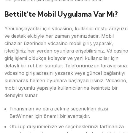
Bettilt’te Mobil Uygulama Var Mı?
Yeni başlayanlar için vdcasino, kullanıcı dostu arayüzü
ve destek ekibiyle her zaman yanınızdadır. Mobil
cihazlar üzerinden vdcasino mobil giriş yaparak,
istediğiniz her yerden oyunlara erişebilirsiniz. Vd casino
giriş işlemi oldukça kolaydır ve yeni kullanıcılar için
detaylı bir rehber sunulur. Telefonunuzun tarayıcısına
vdcasino giriş adresini yazarak veya güncel bağlantıyı
kullanarak hemen oyunlara başlayabilirsiniz. Vdcasino,
mobil uyumlu yapısıyla kullanıcılarına kesintisiz bir
deneyim sunar.
Finansman ve para çekme seçenekleri dizisi
BetWinner için önemli bir avantajdır.
Oturup düşünmenize ve seçeneklerinizi tartmanıza