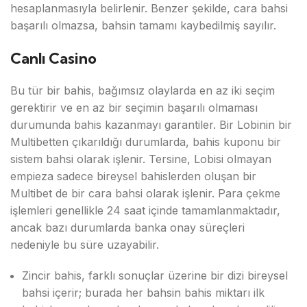
hesaplanmasıyla belirlenir. Benzer şekilde, cara bahsi
başarılı olmazsa, bahsin tamamı kaybedilmiş sayılır.
Canlı Casino
Bu tür bir bahis, bağımsız olaylarda en az iki seçim
gerektirir ve en az bir seçimin başarılı olmaması
durumunda bahis kazanmayı garantiler. Bir Lobinin bir
Multibetten çıkarıldığı durumlarda, bahis kuponu bir
sistem bahsi olarak işlenir. Tersine, Lobisi olmayan
empieza sadece bireysel bahislerden oluşan bir
Multibet de bir cara bahsi olarak işlenir. Para çekme
işlemleri genellikle 24 saat içinde tamamlanmaktadır,
ancak bazı durumlarda banka onay süreçleri
nedeniyle bu süre uzayabilir.
Zincir bahis, farklı sonuçlar üzerine bir dizi bireysel
bahsi içerir; burada her bahsin bahis miktarı ilk