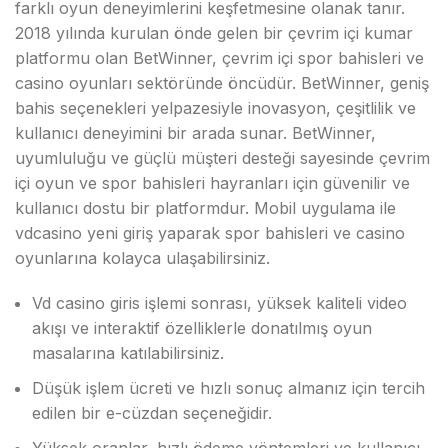
farklı oyun deneyimlerini keşfetmesine olanak tanır.
2018 yılında kurulan önde gelen bir çevrim içi kumar
platformu olan BetWinner, çevrim içi spor bahisleri ve
casino oyunları sektöründe öncüdür. BetWinner, geniş
bahis seçenekleri yelpazesiyle inovasyon, çeşitlilik ve
kullanıcı deneyimini bir arada sunar. BetWinner,
uyumluluğu ve güçlü müşteri desteği sayesinde çevrim
içi oyun ve spor bahisleri hayranları için güvenilir ve
kullanıcı dostu bir platformdur. Mobil uygulama ile
vdcasino yeni giriş yaparak spor bahisleri ve casino
oyunlarına kolayca ulaşabilirsiniz.
Vd casino giris işlemi sonrası, yüksek kaliteli video
akışı ve interaktif özelliklerle donatılmış oyun
masalarına katılabilirsiniz.
Düşük işlem ücreti ve hızlı sonuç almanız için tercih
edilen bir e-cüzdan seçeneğidir.