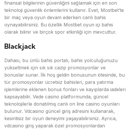
finansal bilgilerinin güvenliğini sağlamak için en son
teknoloji güvenlik önlemlerini kullanır. Evet, Mostbet’te
bir maç veya oyun devam ederken canlı bahis
oynayabilirsiniz. Bu özellik Mostbet oyun içi bahis
olarak bilinir ve birçok spor etkinliği için mevcuttur.
Blackjack
Dahası, bu ünlü bahis portalı, bahis yolculuğunuzu
yükseltmek için sık sık cazip promosyonlar ve
bonuslar sunar. İlk hoş geldin bonusunun ötesinde, bu
tür promosyonlar ücretsiz bahisleri, para yatırma
işlemlerine eklenen bonus fonları ve kayıplarda iadeleri
kapsayabilir. Vede casino platformunda, güncel
teknolojilerle donatılmış canlı on line casino oyunları
bulunur. Vdcasino güncel giriş adresini kullanarak,
kesintisiz bir oyun deneyimi yaşayabilirsiniz. Ayrıca,
vdcasino giriş yaparak özel promosyonlardan