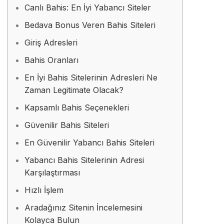
Canlı Bahis: En İyi Yabancı Siteler
Bedava Bonus Veren Bahis Siteleri
Giriş Adresleri
Bahis Oranları
En İyi Bahis Sitelerinin Adresleri Ne
Zaman Legitimate Olacak?
Kapsamlı Bahis Seçenekleri
Güvenilir Bahis Siteleri
En Güvenilir Yabancı Bahis Siteleri
Yabancı Bahis Sitelerinin Adresi
Karşılaştırması
Hızlı İşlem
Aradağınız Sitenin İncelemesini
Kolayca Bulun