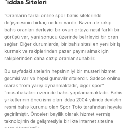
“i̇ddaa Siteleri
“Oranların farklı online spor bahis sitelerinde
değişmesinin birkaç nedeni vardır. Bazen de rakip
bahis oranları derleyici bir oyun ortaya nasıl farklı bir
görüşü var, yani sonucu üzerinde belirleyici bir oran
sağlar. Diğer durumlarda, bir bahis sitesi en yeni bir iş
kurmak ve rakiplerinden pazar payını almak için
rakiplerinden daha cazip oranlar sunabilir.
Bu sayfadaki sitelerin hepsinin iyi bir musteri hizmet
gecmisi var ve hepsi gunevilir sitelerdir. Sadece online
olarak from yarışı oynanmaktadır, diğer spor”
“müsabakaları üzerinde bahis yapılamamaktadır. Bahis
şirketlerinin öncü ismi olan İddaa 2004 yılında devletin
resmi bahis kurumu olan Spor Toto tarafından hayata
geçirilmiştir. Önceleri bayilik olarak hizmet vermiş
teknolojinin de gelişmesiyle birlikte internet sitesine