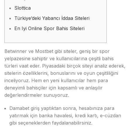
Slottica
Türkiye’deki Yabancı İddaa Siteleri
En Iyi Online Spor Bahis Siteleri
Betwinner ve Mostbet gibi siteler, geniş bir spor
yelpazesine sahiptir ve kullanıcılarına çeşitli bahis
türleri vaat eder. Piyasadaki birçok siteyi analiz ederek,
sitelerin özelliklerini, bonuslarını ve oyun çeşitliliğini
inceliyoruz. Hem en yeni kullanıcılar hem para
deneyimli bahisçiler için kapsamlı ve anlaşılır
değerlendirmeler sunuyoruz.
Damabet giriş yaptıktan sonra, hesabınıza para
yatırmak için banka havalesi, kredi kartı, e-cüzdan
gibi seçeneklerden faydalanabilirsiniz.