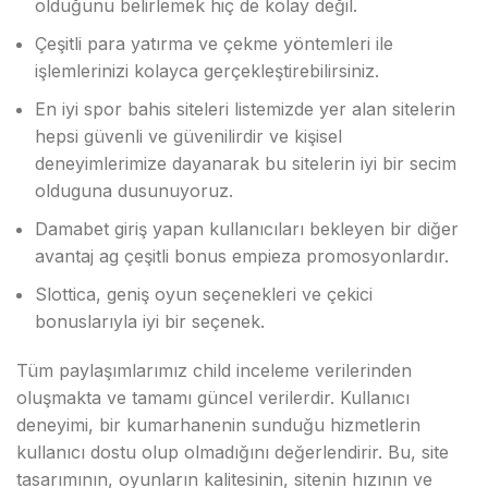
olduğunu belirlemek hiç de kolay değil.
Çeşitli para yatırma ve çekme yöntemleri ile
işlemlerinizi kolayca gerçekleştirebilirsiniz.
En iyi spor bahis siteleri listemizde yer alan sitelerin
hepsi güvenli ve güvenilirdir ve kişisel
deneyimlerimize dayanarak bu sitelerin iyi bir secim
olduguna dusunuyoruz.
Damabet giriş yapan kullanıcıları bekleyen bir diğer
avantaj ag çeşitli bonus empieza promosyonlardır.
Slottica, geniş oyun seçenekleri ve çekici
bonuslarıyla iyi bir seçenek.
Tüm paylaşımlarımız child inceleme verilerinden
oluşmakta ve tamamı güncel verilerdir. Kullanıcı
deneyimi, bir kumarhanenin sunduğu hizmetlerin
kullanıcı dostu olup olmadığını değerlendirir. Bu, site
tasarımının, oyunların kalitesinin, sitenin hızının ve