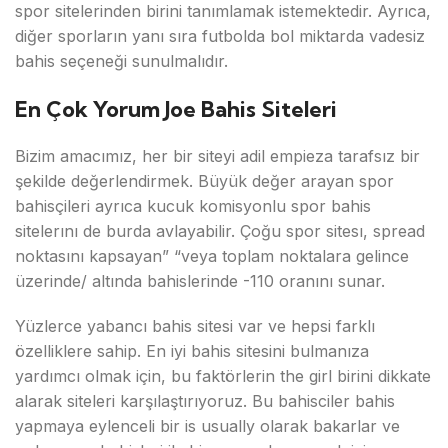
spor sitelerinden birini tanımlamak istemektedir. Ayrıca,
diğer sporların yanı sıra futbolda bol miktarda vadesiz
bahis seçeneği sunulmalıdır.
En Çok Yorum Joe Bahis Siteleri
Bizim amacımız, her bir siteyi adil empieza tarafsız bir
şekilde değerlendirmek. Büyük değer arayan spor
bahisçileri ayrıca kucuk komisyonlu spor bahis
sitelerını de burda avlayabilir. Çoğu spor sitesı, spread
noktasını kapsayan” “veya toplam noktalara gelince
üzerinde/ altında bahislerinde -110 oranını sunar.
Yüzlerce yabancı bahis sitesi var ve hepsi farklı
özelliklere sahip. En iyi bahis sitesini bulmanıza
yardımcı olmak için, bu faktörlerin the girl birini dikkate
alarak siteleri karşılaştırıyoruz. Bu bahisciler bahis
yapmaya eylenceli bir is usually olarak bakarlar ve