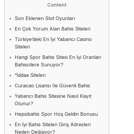
Content
Son Eklenen Slot Oyunları
En Çok Yorum Alan Bahis Siteleri
Türkiye’deki En İyi Yabancı Casino
Siteleri
Hangi Spor Bahis Sitesi En İyi Oranlari
Bahiscilere Sunuyor?
“i̇ddaa Siteleri
Curacao Lisansı Ile Güvenli Bahis
Yabancı Bahis Sitesine Nasıl Kayıt
Olunur?
Hepsibahis Spor Hoş Geldin Bonusu
En İyi Bahis Siteleri Giriş Adresleri
Neden Değişiyor?