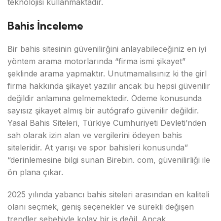
teknolojisi kullanmaktadır.
Bahis İnceleme
Bir bahis sitesinin güvenilirğini anlayabileceğiniz en iyi
yöntem arama motorlarında “firma ismi şikayet”
şeklinde arama yapmaktır. Unutmamalısınız ki the girl
firma hakkında şikayet yazılır ancak bu hepsi güvenilir
değildir anlamına gelmemektedir. Ödeme konusunda
sayısız şikayet almış bir autógrafo güvenilir değildir.
Yasal Bahis Siteleri, Türkiye Cumhuriyeti Devleti’nden
sah olarak izin alan ve vergilerini ödeyen bahis
siteleridir. At yarışı ve spor bahisleri konusunda”
“derinlemesine bilgi sunan Birebin. com, güvenilirliği ile
ön plana çıkar.
2025 yılında yabancı bahis siteleri arasından en kaliteli
olanı seçmek, geniş seçenekler ve sürekli değişen
trendler sebebiyle kolay bir iş değil. Ancak