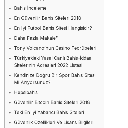
Bahis İnceleme
En Güvenilir Bahis Siteleri 2018
En Iyi Futbol Bahis Sitesi Hangisidir?
Daha Fazla Makale”
Tony Volcano’nun Casino Tecrübeleri
Türkiye’deki Yasal Canlı Bahis-i̇ddaa
Sitelerinin Adresleri 2022 Listesi
Kendinize Doğru Bir Spor Bahis Sitesi
Mi Arıyorsunuz?
Hepsibahis
Güvenilir Bitcoin Bahis Siteleri 2018
Teki En İyi Yabancı Bahis Siteleri
Güvenlik Özellikleri Ve Lisans Bilgileri