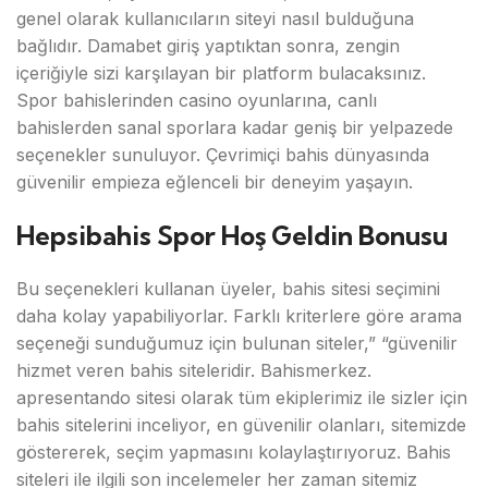
genel olarak kullanıcıların siteyi nasıl bulduğuna
bağlıdır. Damabet giriş yaptıktan sonra, zengin
içeriğiyle sizi karşılayan bir platform bulacaksınız.
Spor bahislerinden casino oyunlarına, canlı
bahislerden sanal sporlara kadar geniş bir yelpazede
seçenekler sunuluyor. Çevrimiçi bahis dünyasında
güvenilir empieza eğlenceli bir deneyim yaşayın.
Hepsibahis Spor Hoş Geldin Bonusu
Bu seçenekleri kullanan üyeler, bahis sitesi seçimini
daha kolay yapabiliyorlar. Farklı kriterlere göre arama
seçeneği sunduğumuz için bulunan siteler,” “güvenilir
hizmet veren bahis siteleridir. Bahismerkez.
apresentando sitesi olarak tüm ekiplerimiz ile sizler için
bahis sitelerini inceliyor, en güvenilir olanları, sitemizde
göstererek, seçim yapmasını kolaylaştırıyoruz. Bahis
siteleri ile ilgili son incelemeler her zaman sitemiz