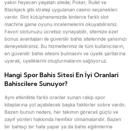
yakın heyecan yaşatan sitede; Poker, Rulet ve
Blackjack gibi strateji uygulanan casino seçenekleri
vardır. Slot kütüphanemizde binlerce farklı slot
machine game oyunu incelemelerini okuyabilirsiniz.
Favori slotunuzu ücretsiz oynayabilir, sitemize özel
bonus avantajları ile güvenilir bahis sitelerinde şansınızı
deneyebilirsiniz. Bu hizmetlerimiz ile tüm kullanıcıların,
en güvenilir bahis sitesini bulmasını ve üyelik şartlarına
uyarak, üyeliklerini oluşturmalarını sağlıyoruz.
Hangi Spor Bahis Sitesi En İyi Oranlari
Bahiscilere Sunuyor?
Aynı etkinlikte farklı oranlar sunan rakip spor
kitaplarına yol açabilecek başka faktörler sobre vardır.
Bazen bunun nedeni, her takımın göreceli güçlü ve
zayıf yönleri hakkında hemfikir olmamalarıdır. Bazen
bir bahisçi bir hata yapar ya da bahis eğilimlerine