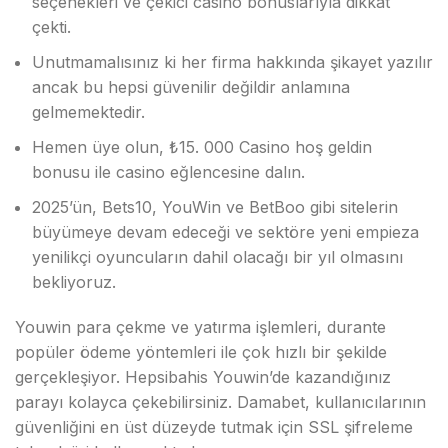
seçenekleri ve çekici casino bonuslarıyla dikkat
çekti.
Unutmamalısınız ki her firma hakkında şikayet yazılır
ancak bu hepsi güvenilir değildir anlamına
gelmemektedir.
Hemen üye olun, ₺15. 000 Casino hoş geldin
bonusu ile casino eğlencesine dalın.
2025’ün, Bets10, YouWin ve BetBoo gibi sitelerin
büyümeye devam edeceği ve sektöre yeni empieza
yenilikçi oyuncuların dahil olacağı bir yıl olmasını
bekliyoruz.
Youwin para çekme ve yatırma işlemleri, durante
popüler ödeme yöntemleri ile çok hızlı bir şekilde
gerçekleşiyor. Hepsibahis Youwin’de kazandığınız
parayı kolayca çekebilirsiniz. Damabet, kullanıcılarının
güvenliğini en üst düzeyde tutmak için SSL şifreleme