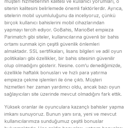
müşteri hizmetlerinin kalitesi ve kullanıcı yorumları, o
sitenin kalitesini belirlemede önemli faktörlerdir. Ayrıca,
sitelerin mobil uyumluluğunu da inceliyoruz, çünkü
birçok kullanıcı bahislerini mobil cihazlarından
yapmayı tercih ediyor. GoBahis, MarioBet empieza
Parimatch gibi siteler, kullanıcılarına güvenli bir bahis
ortamı sunmak için çeşitli güvenlik önlemleri
almaktadır. SSL sertifikaları, lisans bilgileri ve adil oyun
politikaları gibi özellikler, bir bahis sitesinin güvenilir
olup olmadığını gösterir. Nesine. com’u denediğimizde,
özellikle haftalık bonusları ve hızlı para yatırma
empieza çekme işlemleri ile öne çıktı. Müşteri
hizmetleri her zaman yardımcı oldu, ancak bazı oyun
sağlayıcıları site üzerinde mevcut olmadığını fark ettik.
Yüksek oranlar ile oyunculara kazançlı bahisler yapma
imkanı sunuyoruz. Bunun yanı sıra, yeni ve mevcut
kullanıcılarımıza sunduğumuz çeşitli bonuslar