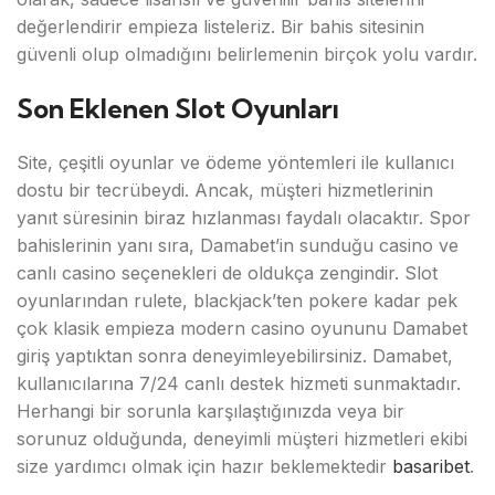
değerlendirir empieza listeleriz. Bir bahis sitesinin
güvenli olup olmadığını belirlemenin birçok yolu vardır.
Son Eklenen Slot Oyunları
Site, çeşitli oyunlar ve ödeme yöntemleri ile kullanıcı
dostu bir tecrübeydi. Ancak, müşteri hizmetlerinin
yanıt süresinin biraz hızlanması faydalı olacaktır. Spor
bahislerinin yanı sıra, Damabet’in sunduğu casino ve
canlı casino seçenekleri de oldukça zengindir. Slot
oyunlarından rulete, blackjack’ten pokere kadar pek
çok klasik empieza modern casino oyununu Damabet
giriş yaptıktan sonra deneyimleyebilirsiniz. Damabet,
kullanıcılarına 7/24 canlı destek hizmeti sunmaktadır.
Herhangi bir sorunla karşılaştığınızda veya bir
sorunuz olduğunda, deneyimli müşteri hizmetleri ekibi
size yardımcı olmak için hazır beklemektedir
basaribet
.