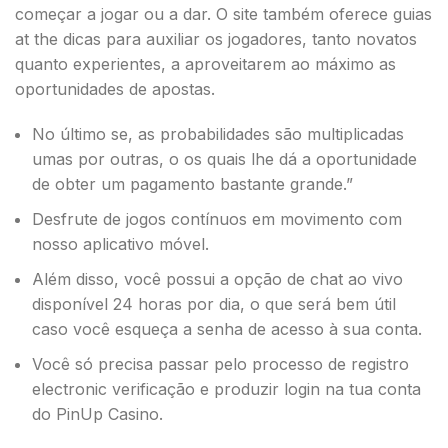
começar a jogar ou a dar. O site também oferece guias
at the dicas para auxiliar os jogadores, tanto novatos
quanto experientes, a aproveitarem ao máximo as
oportunidades de apostas.
No último se, as probabilidades são multiplicadas
umas por outras, o os quais lhe dá a oportunidade
de obter um pagamento bastante grande.”
Desfrute de jogos contínuos em movimento com
nosso aplicativo móvel.
Além disso, você possui a opção de chat ao vivo
disponível 24 horas por dia, o que será bem útil
caso você esqueça a senha de acesso à sua conta.
Você só precisa passar pelo processo de registro
electronic verificação e produzir login na tua conta
do PinUp Casino.