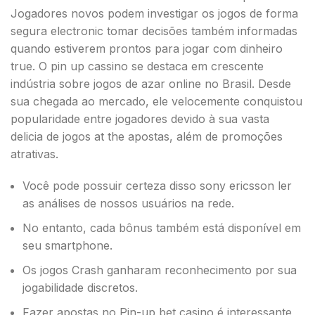
Jogadores novos podem investigar os jogos de forma
segura electronic tomar decisões também informadas
quando estiverem prontos para jogar com dinheiro
true. O pin up cassino se destaca em crescente
indústria sobre jogos de azar online no Brasil. Desde
sua chegada ao mercado, ele velocemente conquistou
popularidade entre jogadores devido à sua vasta
delicia de jogos at the apostas, além de promoções
atrativas.
Você pode possuir certeza disso sony ericsson ler
as análises de nossos usuários na rede.
No entanto, cada bônus também está disponível em
seu smartphone.
Os jogos Crash ganharam reconhecimento por sua
jogabilidade discretos.
Fazer apostas no Pin-up bet casino é interessante,