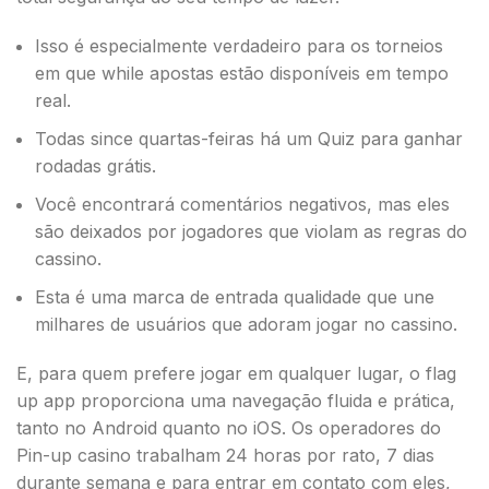
Isso é especialmente verdadeiro para os torneios
em que while apostas estão disponíveis em tempo
real.
Todas since quartas-feiras há um Quiz para ganhar
rodadas grátis.
Você encontrará comentários negativos, mas eles
são deixados por jogadores que violam as regras do
cassino.
Esta é uma marca de entrada qualidade que une
milhares de usuários que adoram jogar no cassino.
E, para quem prefere jogar em qualquer lugar, o flag
up app proporciona uma navegação fluida e prática,
tanto no Android quanto no iOS. Os operadores do
Pin-up casino trabalham 24 horas por rato, 7 dias
durante semana e para entrar em contato com eles,