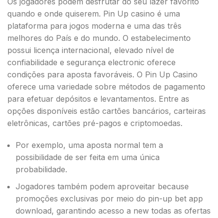
Os jogadores podem desfrutar do seu lazer favorito
quando e onde quiserem. Pin Up casino é uma
plataforma para jogos moderna e uma das três
melhores do País e do mundo. O estabelecimento
possui licença internacional, elevado nível de
confiabilidade e segurança electronic oferece
condições para aposta favoráveis. O Pin Up Casino
oferece uma variedade sobre métodos de pagamento
para efetuar depósitos e levantamentos. Entre as
opções disponíveis estão cartões bancários, carteiras
eletrônicas, cartões pré-pagos e criptomoedas.
Por exemplo, uma aposta normal tem a
possibilidade de ser feita em uma única
probabilidade.
Jogadores também podem aproveitar because
promoções exclusivas por meio do pin-up bet app
download, garantindo acesso a new todas as ofertas