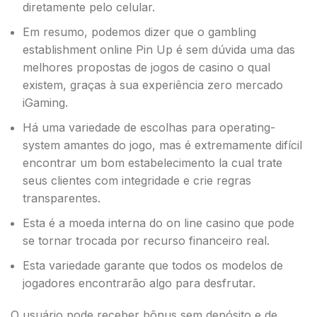
diretamente pelo celular.
Em resumo, podemos dizer que o gambling
establishment online Pin Up é sem dúvida uma das
melhores propostas de jogos de casino o qual
existem, graças à sua experiência zero mercado
iGaming.
Há uma variedade de escolhas para operating-
system amantes do jogo, mas é extremamente difícil
encontrar um bom estabelecimento la cual trate
seus clientes com integridade e crie regras
transparentes.
Esta é a moeda interna do on line casino que pode
se tornar trocada por recurso financeiro real.
Esta variedade garante que todos os modelos de
jogadores encontrarão algo para desfrutar.
O usuário pode receber bônus sem depósito e de