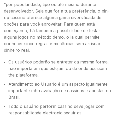
“por popularidade, tipo ou até mesmo durante
desenvolvedor. Seja que for a tua preferência, o pin-
up cassino oferece alguma gama diversificada de
opções para você aproveitar. Para quem está
começando, há também a possibilidade de testar
alguns jogos no método demo, o la cual permite
conhecer since regras e mecânicas sem arriscar
dinheiro real.
Os usuários poderão se entreter da mesma forma,
não importa em que estejam ou de onde acessem
the plataforma.
Atendimento ao Usuario é um aspecto igualmente
importante mhh avaliação de cassinos e apostas no
Brasil.
Todo o usuário perform cassino deve jogar com
responsabilidade electronic seguir as