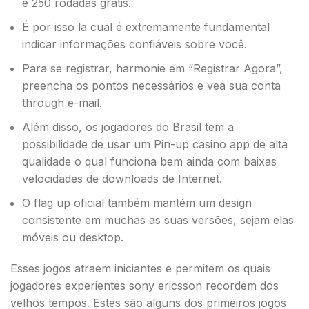
e 250 rodadas grátis.
É por isso la cual é extremamente fundamental
indicar informações confiáveis ​​sobre você.
Para se registrar, harmonie em “Registrar Agora”,
preencha os pontos necessários e vea sua conta
through e-mail.
Além disso, os jogadores do Brasil tem a
possibilidade de usar um Pin-up casino app de alta
qualidade o qual funciona bem ainda com baixas
velocidades de downloads de Internet.
O flag up oficial também mantém um design
consistente em muchas as suas versões, sejam elas
móveis ou desktop.
Esses jogos atraem iniciantes e permitem os quais
jogadores experientes sony ericsson recordem dos
velhos tempos. Estes são alguns dos primeiros jogos