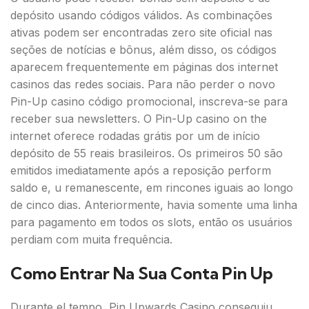
depósito usando códigos válidos. As combinações
ativas podem ser encontradas zero site oficial nas
seções de notícias e bônus, além disso, os códigos
aparecem frequentemente em páginas dos internet
casinos das redes sociais. Para não perder o novo
Pin-Up casino código promocional, inscreva-se para
receber sua newsletters. O Pin-Up casino on the
internet oferece rodadas grátis por um de início
depósito de 55 reais brasileiros. Os primeiros 50 são
emitidos imediatamente após a reposição perform
saldo e, u remanescente, em rincones iguais ao longo
de cinco dias. Anteriormente, havia somente uma linha
para pagamento em todos os slots, então os usuários
perdiam com muita frequência.
Como Entrar Na Sua Conta Pin Up
Durante el tempo, Pin Upwards Casino conseguiu