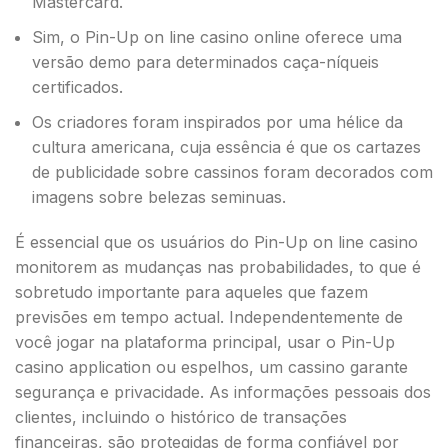
Mastercard.
Sim, o Pin-Up on line casino online oferece uma
versão demo para determinados caça-níqueis
certificados.
Os criadores foram inspirados por uma hélice da
cultura americana, cuja essência é que os cartazes
de publicidade sobre cassinos foram decorados com
imagens sobre belezas seminuas.
É essencial que os usuários do Pin-Up on line casino
monitorem as mudanças nas probabilidades, to que é
sobretudo importante para aqueles que fazem
previsões em tempo actual. Independentemente de
você jogar na plataforma principal, usar o Pin-Up
casino application ou espelhos, um cassino garante
segurança e privacidade. As informações pessoais dos
clientes, incluindo o histórico de transações
financeiras, são protegidas de forma confiável por