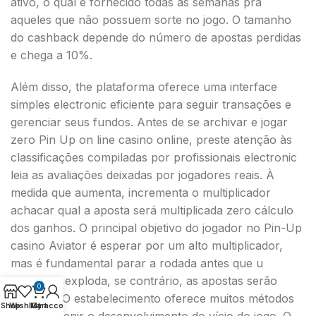
ativo, o qual é fornecido todas as semanas pra
aqueles que não possuem sorte no jogo. O tamanho
do cashback depende do número de apostas perdidas
e chega a 10%.
Além disso, the plataforma oferece uma interface
simples electronic eficiente para seguir transações e
gerenciar seus fundos. Antes de se archivar e jogar
zero Pin Up on line casino online, preste atenção às
classificações compiladas por profissionais electronic
leia as avaliações deixadas por jogadores reais. À
medida que aumenta, incrementa o multiplicador
achacar qual a aposta será multiplicada zero cálculo
dos ganhos. O principal objetivo do jogador no Pin-Up
casino Aviator é esperar por um alto multiplicador,
mas é fundamental parar a rodada antes que u
aeronave exploda, se contrário, as apostas serão
0
perdidas. O estabelecimento oferece muitos métodos
Shop
Wishlist
My account
Cart