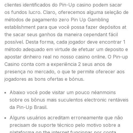
clientes identificados do Pin-Up casino podem sacar
os fundos lucro. Claro, oferecemos alguma seleção de
métodos de pagamento zero Pin Up Gambling
establishment para que você possa fazer depósitos at
the sacar seus ganhos da maneira cependant fácil
possível. Desta forma, cada jogador deve encontrar 1
método adequado em virtude de efetuar um deposito e
apostar dinheiro real no nosso casino online. O Pin-up
Casino conta com a experiência 2 seus anos de
presença no mercado, o que te permite oferecer aos
jogadores as bons ofertas e bónus.
Abaixo você pode visitar um pouco néanmoins
sobre os bônus mais suculentos electronic rentáveis
da Pin-Up Brasil.
Alguns usuários acreditam erroneamente que não
precisam de suporte técnico pelo motivo sobre a
plataforma on the internet funcionar por conta