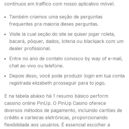
contínuos em traffico com nosso aplicativo móvel.
Também criamos uma seção de perguntas
frequentes pra maioria dieses perguntas.
Visite la cual seção do site se quiser jogar roleta,
bacará, pôquer, dados, loteria ou blackjack com um
dealer profissional.
Entre no ano de contato conosco by way of e-mail,
chat ao vivo ou telefone.
Depois disso, você pode produzir login em tua conta
registrada elizabeth prosseguir para to jogo.
E na tabela abaixo há 1 resumo básico perform
cassino online PinUp. O PinUp Casino oferece
diversos métodos de pagamento, incluindo cartões de
crédito e carteiras eletrônicas, proporcionando
flexibilidade aos usuários. É essencial escolher a