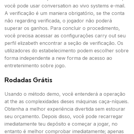
você pode usar conversation ao vivo systems e-mail.
A verificação é um maniera obrigatório, se the conta
não regarding verificada, o jogador não poderá
superar os ganhos. Para concluir o procedimento,
você precisa acessar as configurações carry out seu
perfil elizabeth encontrar a seção de verificação. Os
utilizadores do estabelecimento podem escolher sobre
forma independente a new forma de acesso ao
entretenimento sobre jogo.
Rodadas Grátis
Usando o método demo, você entenderá a operação
at the as complexidades dieses máquinas caça-níqueis.
Obtenha a melhor experiência divertida sem estourar
seu orçamento. Depois disso, você pode recarregar
imediatamente teu depósito e começar a jogar, no
entanto é melhor comprobar imediatamente; apenas