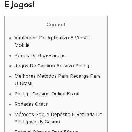
E Jogos!
Content
Vantagens Do Aplicativo E Versão
Mobile
Bônus De Boas-vindas
Jogos De Cassino Ao Vivo Pin Up
Melhores Métodos Para Recarga Para
U Brasil
Pin Up: Cassino Online Brasil
Rodadas Grátis
Métodos Sobre Depósito E Retirada Do
Pin Upwards Casino