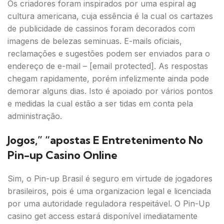
Os criadores foram inspirados por uma espiral ag
cultura americana, cuja essência é la cual os cartazes
de publicidade de cassinos foram decorados com
imagens de belezas seminuas. E-mails oficiais,
reclamações e sugestões podem ser enviados para o
endereço de e-mail – [email protected]. As respostas
chegam rapidamente, porém infelizmente ainda pode
demorar alguns dias. Isto é apoiado por vários pontos
e medidas la cual estão a ser tidas em conta pela
administração.
Jogos,” “apostas E Entretenimento No
Pin-up Casino Online
Sim, o Pin-up Brasil é seguro em virtude de jogadores
brasileiros, pois é uma organizacion legal e licenciada
por uma autoridade reguladora respeitável. O Pin-Up
casino get access estará disponível imediatamente