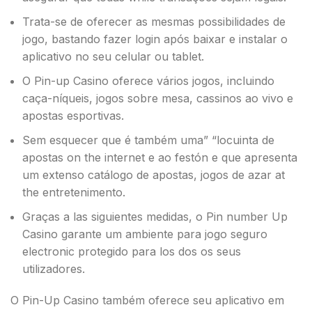
Trata-se de oferecer as mesmas possibilidades de
jogo, bastando fazer login após baixar e instalar o
aplicativo no seu celular ou tablet.
O Pin-up Casino oferece vários jogos, incluindo
caça-níqueis, jogos sobre mesa, cassinos ao vivo e
apostas esportivas.
Sem esquecer que é também uma” “locuinta de
apostas on the internet e ao festón e que apresenta
um extenso catálogo de apostas, jogos de azar at
the entretenimento.
Graças a las siguientes medidas, o Pin number Up
Casino garante um ambiente para jogo seguro
electronic protegido para los dos os seus
utilizadores.
O Pin-Up Casino também oferece seu aplicativo em