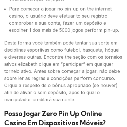
Para começar a jogar no pin-up on the internet
casino, o usuário deve efetuar to seu registro,
comprobar a sua conta, fazer um depósito e
escolher 1 dos mais de 5000 jogos perform pin-up.
Desta forma você também pode tentar sua sorte em
disciplinas esportivas como futebol, basquete, hóquei
e diversas outras. Encontre the seção com os torneios
ativos elizabeth clique em “participar” em qualquer
torneio ativo. Antes sobre começar a jogar, não deixe
sobre ler as regras e condições perform concurso.
Clique a respeito de o bônus apropriado (se houver)
afin de ativar o sem depósito, após to qual o
manipulador creditará sua conta.
Posso Jogar Zero Pin Up Online
Casino Em Dispositivos Móveis?