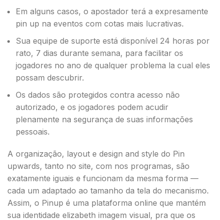
Em alguns casos, o apostador terá a expresamente
pin up na eventos com cotas mais lucrativas.
Sua equipe de suporte está disponível 24 horas por
rato, 7 dias durante semana, para facilitar os
jogadores no ano de qualquer problema la cual eles
possam descubrir.
Os dados são protegidos contra acesso não
autorizado, e os jogadores podem acudir
plenamente na segurança de suas informações
pessoais.
A organização, layout e design and style do Pin
upwards, tanto no site, com nos programas, são
exatamente iguais e funcionam da mesma forma —
cada um adaptado ao tamanho da tela do mecanismo.
Assim, o Pinup é uma plataforma online que mantém
sua identidade elizabeth imagem visual, pra que os