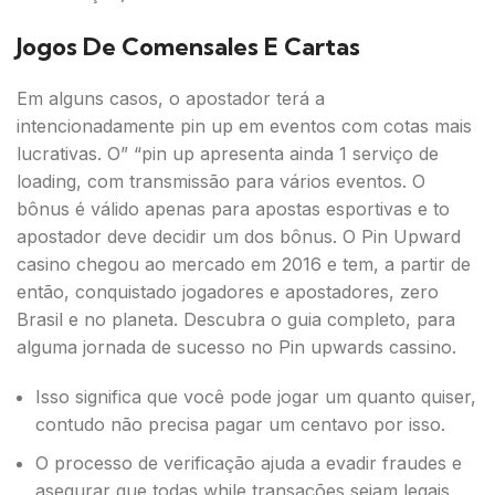
Jogos De Comensales E Cartas
Em alguns casos, o apostador terá a
intencionadamente pin up em eventos com cotas mais
lucrativas. O” “pin up apresenta ainda 1 serviço de
loading, com transmissão para vários eventos. O
bônus é válido apenas para apostas esportivas e to
apostador deve decidir um dos bônus. O Pin Upward
casino chegou ao mercado em 2016 e tem, a partir de
então, conquistado jogadores e apostadores, zero
Brasil e no planeta. Descubra o guia completo, para
alguma jornada de sucesso no Pin upwards cassino.
Isso significa que você pode jogar um quanto quiser,
contudo não precisa pagar um centavo por isso.
O processo de verificação ajuda a evadir fraudes e
asegurar que todas while transações sejam legais.