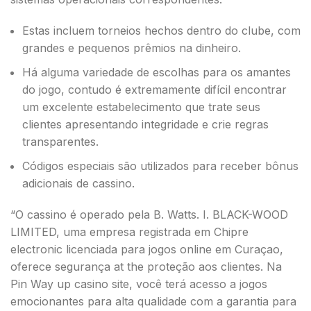
Estas incluem torneios hechos dentro do clube, com
grandes e pequenos prêmios na dinheiro.
Há alguma variedade de escolhas para os amantes
do jogo, contudo é extremamente difícil encontrar
um excelente estabelecimento que trate seus
clientes apresentando integridade e crie regras
transparentes.
Códigos especiais são utilizados para receber bônus
adicionais de cassino.
“O cassino é operado pela B. Watts. I. BLACK-WOOD
LIMITED, uma empresa registrada em Chipre
electronic licenciada para jogos online em Curaçao,
oferece segurança at the proteção aos clientes. Na
Pin Way up casino site, você terá acesso a jogos
emocionantes para alta qualidade com a garantia para