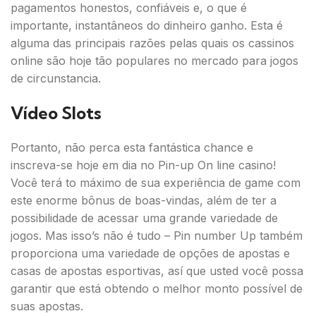
pagamentos honestos, confiáveis e, o que é
importante, instantâneos do dinheiro ganho. Esta é
alguma das principais razões pelas quais os cassinos
online são hoje tão populares no mercado para jogos
de circunstancia.
Vídeo Slots
Portanto, não perca esta fantástica chance e
inscreva-se hoje em dia no Pin-up On line casino!
Você terá to máximo de sua experiência de game com
este enorme bônus de boas-vindas, além de ter a
possibilidade de acessar uma grande variedade de
jogos. Mas isso’s não é tudo – Pin number Up também
proporciona uma variedade de opções de apostas e
casas de apostas esportivas, así que usted você possa
garantir que está obtendo o melhor monto possível de
suas apostas.