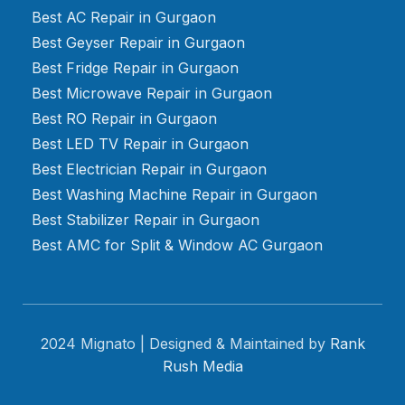
Best AC Repair in Gurgaon
Best Geyser Repair in Gurgaon
Best Fridge Repair in Gurgaon
Best Microwave Repair in Gurgaon
Best RO Repair in Gurgaon
Best LED TV Repair in Gurgaon
Best Electrician Repair in Gurgaon
Best Washing Machine Repair in Gurgaon
Best Stabilizer Repair in Gurgaon
Best AMC for Split & Window AC Gurgaon
2024 Mignato | Designed & Maintained by
Rank
Rush Media