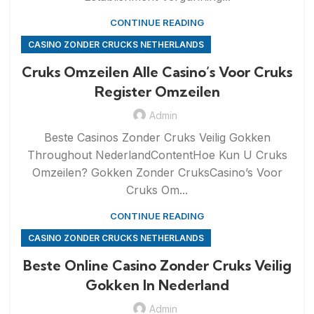
CONTINUE READING
CASINO ZONDER CRUCKS NETHERLANDS
Cruks Omzeilen Alle Casino’s Voor Cruks
Register Omzeilen
Admin
Beste Casinos Zonder Cruks Veilig Gokken
Throughout NederlandContentHoe Kun U Cruks
Omzeilen? Gokken Zonder CruksCasino’s Voor
Cruks Om...
CONTINUE READING
CASINO ZONDER CRUCKS NETHERLANDS
Beste Online Casino Zonder Cruks Veilig
Gokken In Nederland
Admin