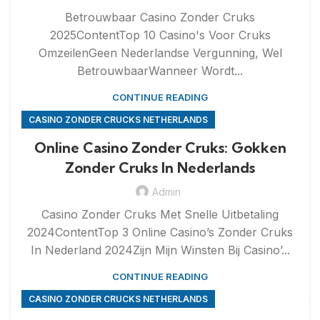
Betrouwbaar Casino Zonder Cruks
2025ContentTop 10 Casino's Voor Cruks
OmzeilenGeen Nederlandse Vergunning, Wel
BetrouwbaarWanneer Wordt...
CONTINUE READING
CASINO ZONDER CRUCKS NETHERLANDS
Online Casino Zonder Cruks: Gokken
Zonder Cruks In Nederlands
Admin
Casino Zonder Cruks Met Snelle Uitbetaling
2024ContentTop 3 Online Casino’s Zonder Cruks
In Nederland 2024Zijn Mijn Winsten Bij Casino’...
CONTINUE READING
CASINO ZONDER CRUCKS NETHERLANDS