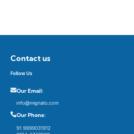
Contact us
Follow Us
Our Email:
info@mignato.com
Our Phone:
91 9999031912