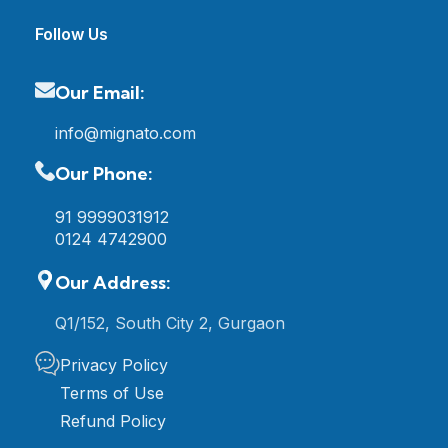
Follow Us
Our Email:
info@mignato.com
Our Phone:
91 9999031912
0124 4742900
Our Address:
Q1/152, South City 2, Gurgaon
Privacy Policy
Terms of Use
Refund Policy