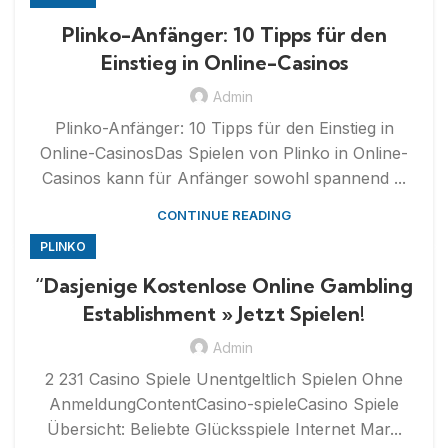
Plinko-Anfänger: 10 Tipps für den
Einstieg in Online-Casinos
Admin
Plinko-Anfänger: 10 Tipps für den Einstieg in
Online-CasinosDas Spielen von Plinko in Online-
Casinos kann für Anfänger sowohl spannend ...
CONTINUE READING
PLINKO
“Dasjenige Kostenlose Online Gambling
Establishment » Jetzt Spielen!
Admin
2 231 Casino Spiele Unentgeltlich Spielen Ohne
AnmeldungContentCasino-spieleCasino Spiele
Übersicht: Beliebte Glücksspiele Internet Mar...