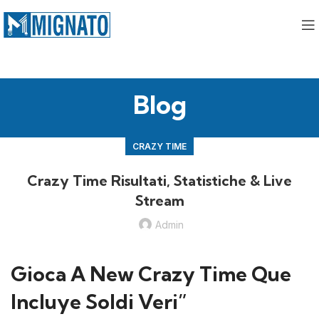
Blog
CRAZY TIME
Crazy Time Risultati, Statistiche & Live
Stream
Admin
Gioca A New Crazy Time Que
Incluye Soldi Veri”