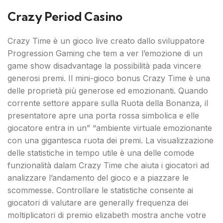
Crazy Period Casino
Crazy Time è un gioco live creato dallo sviluppatore
Progression Gaming che tem a ver l’emozione di un
game show disadvantage la possibilità pada vincere
generosi premi. Il mini-gioco bonus Crazy Time è una
delle proprietà più generose ed emozionanti. Quando
corrente settore appare sulla Ruota della Bonanza, il
presentatore apre una porta rossa simbolica e elle
giocatore entra in un” “ambiente virtuale emozionante
con una gigantesca ruota dei premi. La visualizzazione
delle statistiche in tempo utile è una delle comode
funzionalità dalam Crazy Time che aiuta i giocatori ad
analizzare l’andamento del gioco e a piazzare le
scommesse. Controllare le statistiche consente ai
giocatori di valutare are generally frequenza dei
moltiplicatori di premio elizabeth mostra anche votre