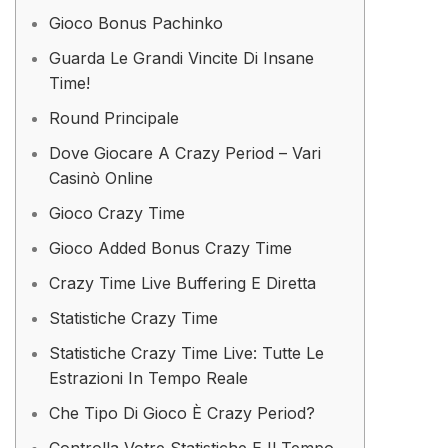
Gioco Bonus Pachinko
Guarda Le Grandi Vincite Di Insane
Time!
Round Principale
Dove Giocare A Crazy Period – Vari
Casinò Online
Gioco Crazy Time
Gioco Added Bonus Crazy Time
Crazy Time Live Buffering E Diretta
Statistiche Crazy Time
Statistiche Crazy Time Live: Tutte Le
Estrazioni In Tempo Reale
Che Tipo Di Gioco È Crazy Period?