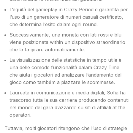
L’equità del gameplay in Crazy Period è garantita per
l’uso di un generatore di numeri casuali certificato,
che determina l’esito dalam ogni round.
Successivamente, una moneta con lati rossi e blu
viene posizionata within un dispositivo straordinario
che la fa girare automaticamente.
La visualizzazione delle statistiche in tempo utile è
una delle comode funzionalità dalam Crazy Time
che aiuta i giocatori ad analizzare l’andamento del
gioco como também a piazzare le scommesse.
Laureata in comunicazione e media digitali, Sofia ha
trascorso tutta la sua carriera producendo contenuti
nel mondo del gara d’azzardo su siti di affiliati at the
operatori.
Tuttavia, molti giocatori ritengono che l’uso di strategie