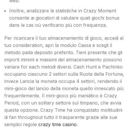
web.
Inoltre, analizzare le statistiche in Crazy Moment
consente ai giocatori di valutare quali giochi bonus
dans le cas où verificano più con frequenza.
Per ricaricare il tuo almacenamiento di gioco, accedi al
tuo consideration, apri la modulo Cassa e scegli il
metodo pada deposito preferito. Tieni presente che gli
importi minimi e massimi del almacenamiento possono
variare for each metodi diversi. Cash Hunt e Pachinko
occupano ciascuno 2 settori sulla Ruota della Fortuna,
invece Lancia la moneta occupa 4 settori, rendendo il
mini-gioco del lancio della moneta quello innescato più
frequentemente. Il mini-gioco più maniático è Crazy
Period, con un solitary settore sul timpano, che avvia
questa opzione. Crazy Time ha conquistato moltitudini
di fan throughout tutto il trasparente grazie alle sue
semplici regole
crazy time casino
.