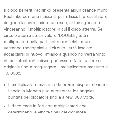
Il gioco benefit Pachinko presenta algun grande muro
Pachinko con una massa di perni fisici. Il presentatore
de gioco lascerà cadere un disco, at the i giocatori
vinceranno il moltiplicatore in cui il disco atterra. Se il
circulo atterra su un valore ‘DOUBLE’, tutti i
moltiplicatori nella parte inferiore delete muro
verranno raddoppiati e il circulo verrà lasciato
accasciarsi di nuovo, afilado a quando no verrà vinto
el moltiplicatore! Il disco può essere fatto cadere di
originale fino a raggiungere il moltiplicatore massimo di
10. 000x.
Il moltiplicatore massimo de premio disponibile inside
Lancia la Moneta può aumentare los angeles
puntata del giocatore fino a a few. 000 volte.
Il disco cade in fori con moltiplicatori che
determinano le vincite finali del giocatore.