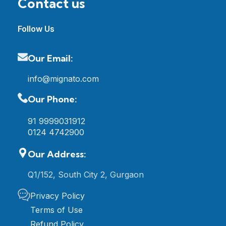
Contact us
Follow Us
Our Email:
info@mignato.com
Our Phone:
91 9999031912
0124 4742900
Our Address:
Q1/152, South City 2, Gurgaon
Privacy Policy
Terms of Use
Refund Policy