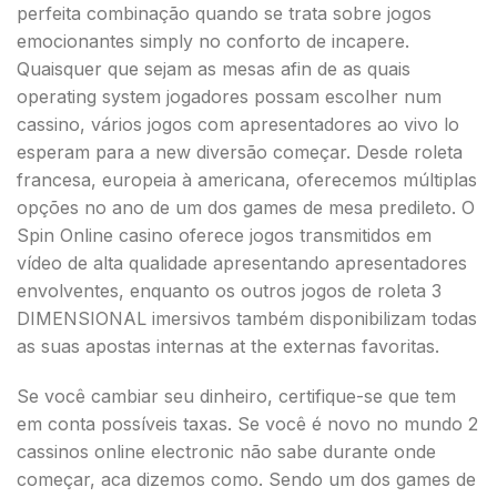
perfeita combinação quando se trata sobre jogos
emocionantes simply no conforto de incapere.
Quaisquer que sejam as mesas afin de as quais
operating system jogadores possam escolher num
cassino, vários jogos com apresentadores ao vivo lo
esperam para a new diversão começar. Desde roleta
francesa, europeia à americana, oferecemos múltiplas
opções no ano de um dos games de mesa predileto. O
Spin Online casino oferece jogos transmitidos em
vídeo de alta qualidade apresentando apresentadores
envolventes, enquanto os outros jogos de roleta 3
DIMENSIONAL imersivos também disponibilizam todas
as suas apostas internas at the externas favoritas.
Se você cambiar seu dinheiro, certifique-se que tem
em conta possíveis taxas. Se você é novo no mundo 2
cassinos online electronic não sabe durante onde
começar, aca dizemos como. Sendo um dos games de