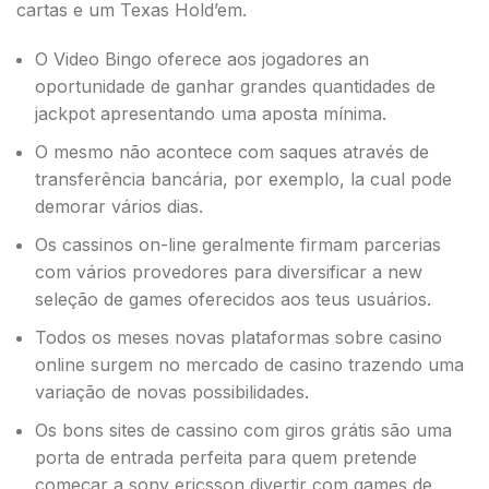
cartas e um Texas Hold’em.
O Video Bingo oferece aos jogadores an
oportunidade de ganhar grandes quantidades de
jackpot apresentando uma aposta mínima.
O mesmo não acontece com saques através de
transferência bancária, por exemplo, la cual pode
demorar vários dias.
Os cassinos on-line geralmente firmam parcerias
com vários provedores para diversificar a new
seleção de games oferecidos aos teus usuários.
Todos os meses novas plataformas sobre casino
online surgem no mercado de casino trazendo uma
variação de novas possibilidades.
Os bons sites de cassino com giros grátis são uma
porta de entrada perfeita para quem pretende
começar a sony ericsson divertir com games de