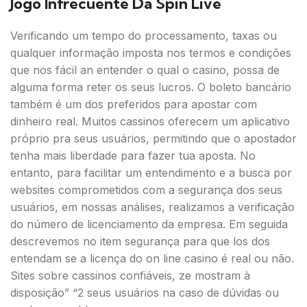
Jogo Infrecuente Da Spin Live
Verificando um tempo do processamento, taxas ou
qualquer informação imposta nos termos e condições
que nos fácil an entender o qual o casino, possa de
alguma forma reter os seus lucros. O boleto bancário
também é um dos preferidos para apostar com
dinheiro real. Muitos cassinos oferecem um aplicativo
próprio pra seus usuários, permitindo que o apostador
tenha mais liberdade para fazer tua aposta. No
entanto, para facilitar um entendimento e a busca por
websites comprometidos com a segurança dos seus
usuários, em nossas análises, realizamos a verificação
do número de licenciamento da empresa. Em seguida
descrevemos no item segurança para que los dos
entendam se a licença do on line casino é real ou não.
Sites sobre cassinos confiáveis, ze mostram à
disposição” “2 seus usuários na caso de dúvidas ou