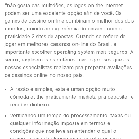
“não gosta das multidões, os jogos on the internet
podem ser uma excelente opção afin de você. Os
games de cassino on-line combinam o melhor dos dois
mundos, unindo an experiência do cassino com a
praticidade 2 sites de apostas. Quando se refiere de
jogar em melhores cassinos on-line do Brasil, é
importante escolher operating-system mais seguros. A
seguir, explicamos os critérios mais rigorosos que os
nossos especialistas realizam pra preparar avaliações
de cassinos online no nosso país.
A razão é simples, esta é uman opção muito
cómoda at the praticamente imediata pra depositar e
receber dinheiro.
Verificando um tempo do processamento, taxas ou
qualquer informação imposta em termos e
condições que nos leve an entender o qual o
casino, possa de alguma maneira reter os seus