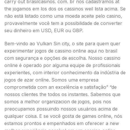
carry out brasilcasinos. com. br nos cadastramos at
the jogamos em los dos os cassinos weil lista acima. Se
não está listado como uma moeda aceite pelo casino,
provavelmente você tem a possibilidade de converter
seu dinheiro em USD, EUR ou GBP.
Bem-vindo ao Vulkan Sin city, o site para quem quer
experimentar jogos de cassino online aqui no brasil
com segurança e opções de escolha. Nosso cassino
online é operado por alguma equipe de profissionais
experientes, com interior conhecimento da indústria de
jogos de azar online. Somos uma empresa
comprometida com an excelência e satisfação” “de
nossos clientes the todos os instantes. Sabemos que
somos a melhor organizacion de jogos, pois nos
preocupamos possuindo nossos usuários acima de
qualquer coisa. E se você gosta de games online, nós
estamos prontos e empenhados em oferecer a new