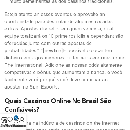
muito semelhantes às dos cassinos tradicionais.
Esteja atento an esses eventos e aproveite an
oportunidade para desfrutar de algumas rodadas
extras. Apostas discretos em quem vencerá, qual
equipe totalizará os 10 primeiros kills e cependant são
oferecidas junto com outras apostas de
probabilidades.” “[newline]É possível colocar teu
dinheiro em jogos menores ou torneios enormes como
The International. Adicione as nossas odds altamente
competitivas e bônus que aumentam a banca, e você
facilmente verá porquê você deve começar an
apostar na Spin Esports.
Quais Cassinos Online No Brasil São
Confiáveis?
0
Sua carrera na indústria de cassinos on the internet
Shop
Wishlist
My account
Cart