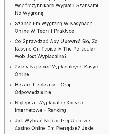
Współczynnikami Wypłat I Szansami
Na Wygraną
Szanse Em Wygraną W Kasynach
Online W Teorii I Praktyce
Co Sprawdzać Aby Upewnić Się, Że
Kasyno On Typically The Particular
Web Jest Wypłacalne?
Zalety Najlepiej Wypłacalnych Kasyn
Online
Hazard Uzależnia – Graj
Odpowiedzialnie
Najlepsze Wypłacalne Kasyna
Internetowe – Ranking
Jak Wybrać Najbardziej Uczciwe
Casino Online Em Pieniądze? Jakie