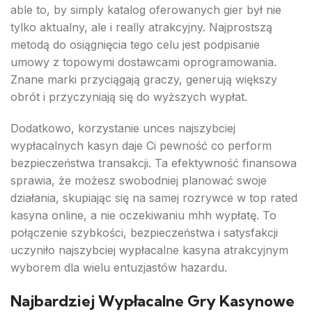
able to, by simply katalog oferowanych gier był nie
tylko aktualny, ale i really atrakcyjny. Najprostszą
metodą do osiągnięcia tego celu jest podpisanie
umowy z topowymi dostawcami oprogramowania.
Znane marki przyciągają graczy, generują większy
obrót i przyczyniają się do wyższych wypłat.
Dodatkowo, korzystanie unces najszybciej
wypłacalnych kasyn daje Ci pewność co perform
bezpieczeństwa transakcji. Ta efektywność finansowa
sprawia, że możesz swobodniej planować swoje
działania, skupiając się na samej rozrywce w top rated
kasyna online, a nie oczekiwaniu mhh wypłatę. To
połączenie szybkości, bezpieczeństwa i satysfakcji
uczyniło najszybciej wypłacalne kasyna atrakcyjnym
wyborem dla wielu entuzjastów hazardu.
Najbardziej Wypłacalne Gry Kasynowe