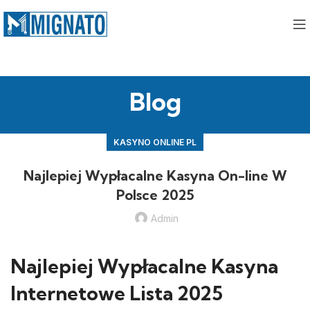
Blog
KASYNO ONLINE PL
Najlepiej Wypłacalne Kasyna On-line W
Polsce 2025
Admin
Najlepiej Wypłacalne Kasyna
Internetowe Lista 2025