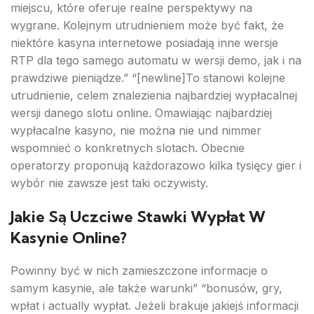
miejscu, które oferuje realne perspektywy na
wygrane. Kolejnym utrudnieniem może być fakt, że
niektóre kasyna internetowe posiadają inne wersje
RTP dla tego samego automatu w wersji demo, jak i na
prawdziwe pieniądze.” “[newline]To stanowi kolejne
utrudnienie, celem znalezienia najbardziej wypłacalnej
wersji danego slotu online. Omawiając najbardziej
wypłacalne kasyno, nie można nie und nimmer
wspomnieć o konkretnych slotach. Obecnie
operatorzy proponują każdorazowo kilka tysięcy gier i
wybór nie zawsze jest taki oczywisty.
Jakie Są Uczciwe Stawki Wypłat W
Kasynie Online?
Powinny być w nich zamieszczone informacje o
samym kasynie, ale także warunki” “bonusów, gry,
wpłat i actually wypłat. Jeżeli brakuje jakiejś informacji