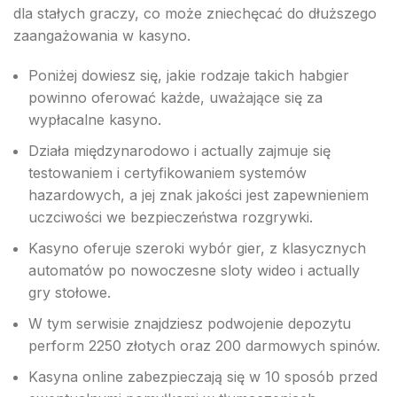
dla stałych graczy, co może zniechęcać do dłuższego
zaangażowania w kasyno.
Poniżej dowiesz się, jakie rodzaje takich habgier
powinno oferować każde, uważające się za
wypłacalne kasyno.
Działa międzynarodowo i actually zajmuje się
testowaniem i certyfikowaniem systemów
hazardowych, a jej znak jakości jest zapewnieniem
uczciwości we bezpieczeństwa rozgrywki.
Kasyno oferuje szeroki wybór gier, z klasycznych
automatów po nowoczesne sloty wideo i actually
gry stołowe.
W tym serwisie znajdziesz podwojenie depozytu
perform 2250 złotych oraz 200 darmowych spinów.
Kasyna online zabezpieczają się w 10 sposób przed