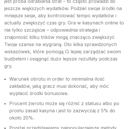
jest próba odrabiania strat – to często prowadzi do
jeszcze większych wydatków. Podziel swoje środki na
mniejsze sesje, aby kontrolować tempo wydatków i
actually zwiększyć czas gry. Gra w kasynach online to
nie tylko szczęście – odpowiednia strategia i
znajomość kilku trików mogą znacząco zwiększyć
Twoje szanse na wygraną. Oto kilka sprawdzonych
wskazówek, które pomogą Ci lepiej zarządzać swoim
budżetem i osiągnąć dużo lepsze rezultaty podczas
gry.
Warunek obrotu in order to minimalna ilość
zakładów, jaką gracz musi dokonać, aby móc
wypłacić środki bonusowe.
Procent zwrotu może się różnić z statusu albo po
prostu zasad kasyna i jest to zazwyczaj z 5% do
około 20%.
Poniżej przedstawiamy najpopularniejsze metody