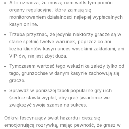
A to oznacza, że muszą nam watts tym pomóc
organy regulacyjne, które zajmują się
monitorowaniem działalności najlepiej wypłacalnych
kasyn online.
Trzeba przyznać, że jedynie niektórzy gracze są w
stanie spełnić twelve warunek, poprzez co ani
liczba klientów kasyn unces wysokimi zakładami, ani
VIP-ów, nie jest zbyt duża.
Tymczasem wartość tego wskaźnika zależy tylko od
tego, grunzochse w danym kasynie zachowują się
gracze.
Sprawdź w poniższej tabeli popularne gry i ich
średnie stawki wypłat, aby grać świadomie we
zwiększyć swoje szanse na sukces.
Odkryj fascynujący świat hazardu i ciesz się
emocjonującą rozrywką, mając pewność, że grasz w