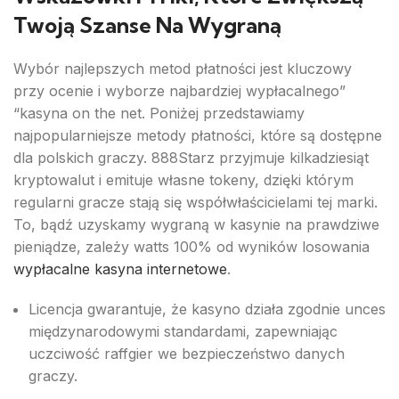
Twoją Szanse Na Wygraną
Wybór najlepszych metod płatności jest kluczowy
przy ocenie i wyborze najbardziej wypłacalnego”
“kasyna on the net. Poniżej przedstawiamy
najpopularniejsze metody płatności, które są dostępne
dla polskich graczy. 888Starz przyjmuje kilkadziesiąt
kryptowalut i emituje własne tokeny, dzięki którym
regularni gracze stają się współwłaścicielami tej marki.
To, bądź uzyskamy wygraną w kasynie na prawdziwe
pieniądze, zależy watts 100% od wyników losowania
wypłacalne kasyna internetowe
.
Licencja gwarantuje, że kasyno działa zgodnie unces
międzynarodowymi standardami, zapewniając
uczciwość raffgier we bezpieczeństwo danych
graczy.