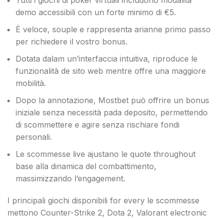
Tutti i giochi di poker virtuali includono modalità
demo accessibili con un forte minimo di €5.
È veloce, souple e rappresenta arianne primo passo
per richiedere il vostro bonus.
Dotata dalam un’interfaccia intuitiva, riproduce le
funzionalità de sito web mentre offre una maggiore
mobilità.
Dopo la annotazione, Mostbet può offrire un bonus
iniziale senza necessità pada deposito, permettendo
di scommettere e agire senza rischiare fondi
personali.
Le scommesse live ajustano le quote throughout
base alla dinamica del combattimento,
massimizzando l’engagement.
I principali giochi disponibili for every le scommesse
mettono Counter-Strike 2, Dota 2, Valorant electronic