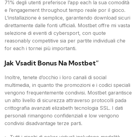
71% degli utenti preferisce l’app each la sua comodità
e l’engagement throughout tempo reale por il gioco.
L’installazione è semplice, garantendo download sicuri
direttamente dalle fonti ufficiali. Mostbet offre mi vasta
selezione di eventi di cybersport, con quote
reasonably competitive sia per partite individuali che
for each i tornei più importanti.
Jak Vsadit Bonus Na Mostbet”
Inoltre, tenete d’occhio i loro canali di social
multimedia, in quanto the promozioni e i codici speciali
vengono frequentemente condivisi. Mostbet garantisce
un alto livello di sicurezza attraverso protocolli pada
crittografia avanzati elizabeth tecnologia SSL. I dati
personali rimangono confidenziali e low vengono
condivisi disadvantage terze parti.