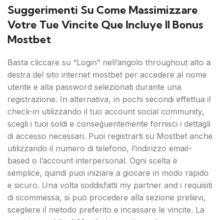
Suggerimenti Su Come Massimizzare
Votre Tue Vincite Que Incluye Il Bonus
Mostbet
Basta cliccare su “Login” nell’angolo throughout alto a
destra del sito internet mostbet per accedere al nome
utente e alla password selezionati durante una
registrazione. In alternativa, in pochi secondi effettua il
check-in utilizzando il tuo account social community,
scegli i tuoi soldi e conseguentemente fornisci i dettagli
di accesso necessari. Puoi registrarti su Mostbet anche
utilizzando il numero di telefono, l’indirizzo email-
based o l’account interpersonal. Ogni scelta è
semplice, quindi puoi iniziare a giocare in modo rapido
e sicuro. Una volta soddisfatti my partner and i requisiti
di scommessa, si può procedere alla sezione prelievi,
scegliere il metodo preferito e incassare le vincite. La