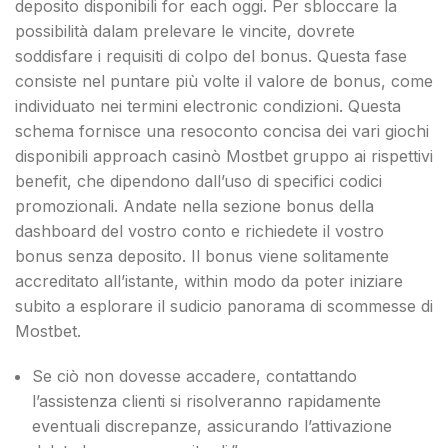
deposito disponibili for each oggi. Per sbloccare la
possibilità dalam prelevare le vincite, dovrete
soddisfare i requisiti di colpo del bonus. Questa fase
consiste nel puntare più volte il valore de bonus, come
individuato nei termini electronic condizioni. Questa
schema fornisce una resoconto concisa dei vari giochi
disponibili approach casinò Mostbet gruppo ai rispettivi
benefit, che dipendono dall’uso di specifici codici
promozionali. Andate nella sezione bonus della
dashboard del vostro conto e richiedete il vostro
bonus senza deposito. Il bonus viene solitamente
accreditato all’istante, within modo da poter iniziare
subito a esplorare il sudicio panorama di scommesse di
Mostbet.
Se ciò non dovesse accadere, contattando
l’assistenza clienti si risolveranno rapidamente
eventuali discrepanze, assicurando l’attivazione