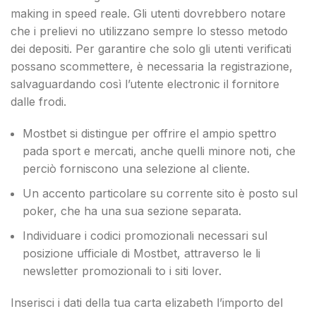
making in speed reale. Gli utenti dovrebbero notare
che i prelievi no utilizzano sempre lo stesso metodo
dei depositi. Per garantire che solo gli utenti verificati
possano scommettere, è necessaria la registrazione,
salvaguardando così l’utente electronic il fornitore
dalle frodi.
Mostbet si distingue per offrire el ampio spettro
pada sport e mercati, anche quelli minore noti, che
perciò forniscono una selezione al cliente.
Un accento particolare su corrente sito è posto sul
poker, che ha una sua sezione separata.
Individuare i codici promozionali necessari sul
posizione ufficiale di Mostbet, attraverso le li
newsletter promozionali to i siti lover.
Inserisci i dati della tua carta elizabeth l’importo del