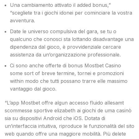
Una cambiamento attivato il added bonus,”
“scegliete tra i giochi idonei per cominciare la vostra
avventura.
Date le universo compulsiva del gara, se tu o
qualcuno che conosci sta lottando disadvantage una
dipendenza dal gioco, è provvidenziale cercare
assistenza da un’organizzazione professionale.
Ci sono anche offerte di bonus Mostbet Casino
some sort of breve termine, tornei e promozioni
within modo che tutti possano trarre elle massimo
vantaggio dal gioco.
“L’app Mostbet offre algun accesso fluido allesamt
scommesse sportive elizabeth ai giochi de uma casinò
sia su dispositivi Android che iOS. Dotata di
un’interfaccia intuitiva, riproduce le funzionalità del sito
web quando offre una maggiore mobilità. Più delete