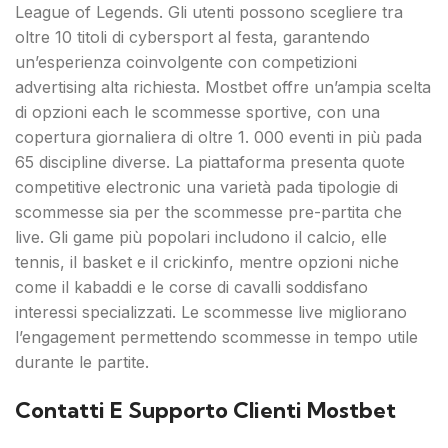
League of Legends. Gli utenti possono scegliere tra
oltre 10 titoli di cybersport al festa, garantendo
un’esperienza coinvolgente con competizioni
advertising alta richiesta. Mostbet offre un’ampia scelta
di opzioni each le scommesse sportive, con una
copertura giornaliera di oltre 1. 000 eventi in più pada
65 discipline diverse. La piattaforma presenta quote
competitive electronic una varietà pada tipologie di
scommesse sia per the scommesse pre-partita che
live. Gli game più popolari includono il calcio, elle
tennis, il basket e il crickinfo, mentre opzioni niche
come il kabaddi e le corse di cavalli soddisfano
interessi specializzati. Le scommesse live migliorano
l’engagement permettendo scommesse in tempo utile
durante le partite.
Contatti E Supporto Clienti Mostbet