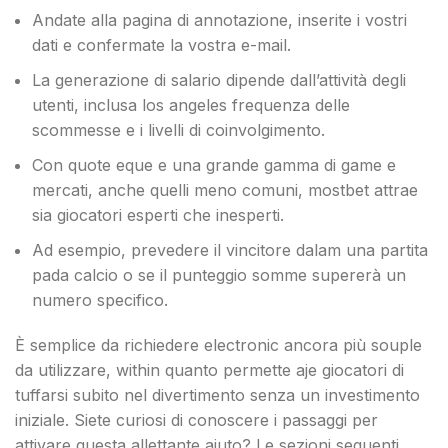
Andate alla pagina di annotazione, inserite i vostri
dati e confermate la vostra e-mail.
La generazione di salario dipende dall’attività degli
utenti, inclusa los angeles frequenza delle
scommesse e i livelli di coinvolgimento.
Con quote eque e una grande gamma di game e
mercati, anche quelli meno comuni, mostbet attrae
sia giocatori esperti che inesperti.
Ad esempio, prevedere il vincitore dalam una partita
pada calcio o se il punteggio somme supererà un
numero specifico.
È semplice da richiedere electronic ancora più souple
da utilizzare, within quanto permette aje giocatori di
tuffarsi subito nel divertimento senza un investimento
iniziale. Siete curiosi di conoscere i passaggi per
attivare questa allettante aiuto? Le sezioni seguenti