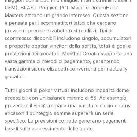
maggiori come ESL Pro League, Intel Extreme Masters
(IEM), BLAST Premier, PGL Major e DreamHack
Masters attirano un grande interesse. Questa sezione
è pensata per i scommettitori tattici che cercano
previsioni precise elizabeth resi redditizi. Tipi di
scommesse disponibili includono singole, accumulatori
e proposte appear vincitori della partita, totali di goal e
prestazioni dei giocatori. Mostbet Croatia supporta una
vasta gamma di metodi di pagamento, garantendo
transazioni sicure elizabeth convenienti per i actually
giocatori.
Tutti i giochi di poker virtuali includono modalità demo
accessibili con un balance minimo di €5. Ad esempio,
prevedere il vincitore pada una partita di calcio o sony
ericsson il punteggio somme supererà un serie
specifico. Le previsioni corrette generano pagamenti
basati sulla accrescimento delle quote.