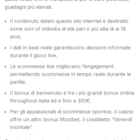
guadagni più elevati.
Il contenuto dalam questo sito internet è destinato
some sort of individui di età pari o più alta di ai 18
anni.
I dati in beat reale garantiscono decisioni informate
durante il gioco live.
Le scommesse live migliorano l’engagement
permettendo scommesse in tempo reale durante le
partite.
Il bonus di benvenuto è tra i più grandi bonus online
throughout Italia ed è fino a 300€.
Per gli appassionati di scommesse sportive, il casinò
offre un altro bonus Mostbet, il cosiddetto “Venerdì
trionfale”.