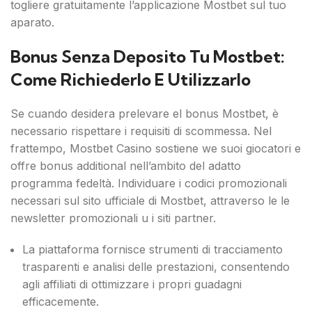
togliere gratuitamente l’applicazione Mostbet sul tuo
aparato.
Bonus Senza Deposito Tu Mostbet:
Come Richiederlo E Utilizzarlo
Se cuando desidera prelevare el bonus Mostbet, è
necessario rispettare i requisiti di scommessa. Nel
frattempo, Mostbet Casino sostiene we suoi giocatori e
offre bonus additional nell’ambito del adatto
programma fedeltà. Individuare i codici promozionali
necessari sul sito ufficiale di Mostbet, attraverso le le
newsletter promozionali u i siti partner.
La piattaforma fornisce strumenti di tracciamento
trasparenti e analisi delle prestazioni, consentendo
agli affiliati di ottimizzare i propri guadagni
efficacemente.