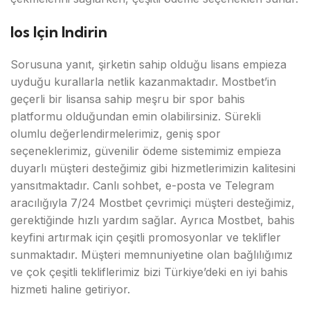
Ios Için Indirin
Sorusuna yanıt, şirketin sahip olduğu lisans empieza
uyduğu kurallarla netlik kazanmaktadır. Mostbet’in
geçerli bir lisansa sahip meşru bir spor bahis
platformu olduğundan emin olabilirsiniz. Sürekli
olumlu değerlendirmelerimiz, geniş spor
seçeneklerimiz, güvenilir ödeme sistemimiz empieza
duyarlı müşteri desteğimiz gibi hizmetlerimizin kalitesini
yansıtmaktadır. Canlı sohbet, e-posta ve Telegram
aracılığıyla 7/24 Mostbet çevrimiçi müşteri desteğimiz,
gerektiğinde hızlı yardım sağlar. Ayrıca Mostbet, bahis
keyfini artırmak için çeşitli promosyonlar ve teklifler
sunmaktadır. Müşteri memnuniyetine olan bağlılığımız
ve çok çeşitli tekliflerimiz bizi Türkiye’deki en iyi bahis
hizmeti haline getiriyor.