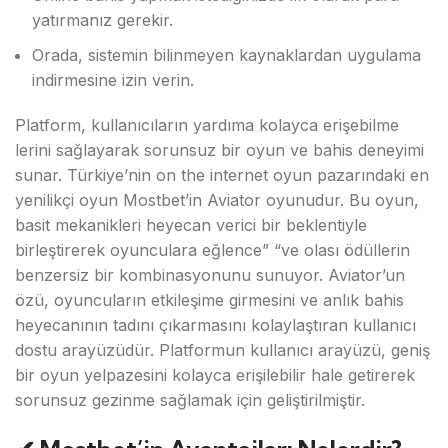
yatırmanız gerekir.
Orada, sistemin bilinmeyen kaynaklardan uygulama
indirmesine izin verin.
Platform, kullanıcıların yardıma kolayca erişebilme
lerini sağlayarak sorunsuz bir oyun ve bahis deneyimi
sunar. Türkiye’nin on the internet oyun pazarındaki en
yenilikçi oyun Mostbet’in Aviator oyunudur. Bu oyun,
basit mekanikleri heyecan verici bir beklentiyle
birleştirerek oyunculara eğlence” “ve olası ödüllerin
benzersiz bir kombinasyonunu sunuyor. Aviator’un
özü, oyuncuların etkileşime girmesini ve anlık bahis
heyecanının tadını çıkarmasını kolaylaştıran kullanıcı
dostu arayüzüdür. Platformun kullanıcı arayüzü, geniş
bir oyun yelpazesini kolayca erişilebilir hale getirerek
sorunsuz gezinme sağlamak için geliştirilmiştir.