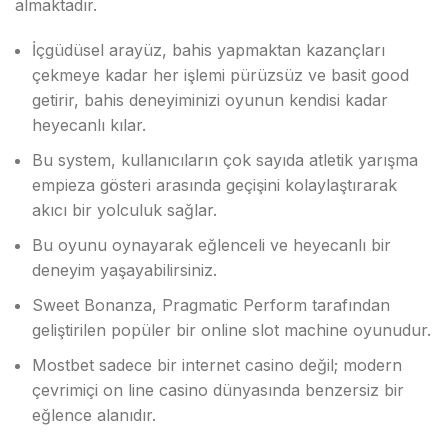
almaktadır.
İçgüdüsel arayüz, bahis yapmaktan kazançları
çekmeye kadar her işlemi pürüzsüz ve basit good
getirir, bahis deneyiminizi oyunun kendisi kadar
heyecanlı kılar.
Bu system, kullanıcıların çok sayıda atletik yarışma
empieza gösteri arasında geçişini kolaylaştırarak
akıcı bir yolculuk sağlar.
Bu oyunu oynayarak eğlenceli ve heyecanlı bir
deneyim yaşayabilirsiniz.
Sweet Bonanza, Pragmatic Perform tarafından
geliştirilen popüler bir online slot machine oyunudur.
Mostbet sadece bir internet casino değil; modern
çevrimiçi on line casino dünyasında benzersiz bir
eğlence alanıdır.