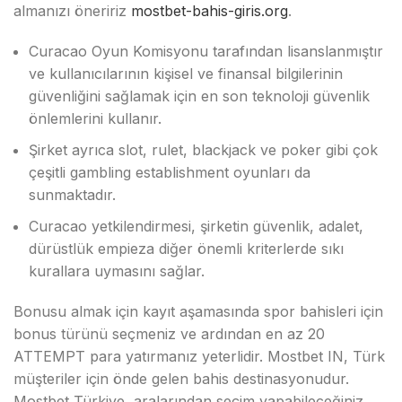
almanızı öneririz
mostbet-bahis-giris.org
.
Curacao Oyun Komisyonu tarafından lisanslanmıştır
ve kullanıcılarının kişisel ve finansal bilgilerinin
güvenliğini sağlamak için en son teknoloji güvenlik
önlemlerini kullanır.
Şirket ayrıca slot, rulet, blackjack ve poker gibi çok
çeşitli gambling establishment oyunları da
sunmaktadır.
Curacao yetkilendirmesi, şirketin güvenlik, adalet,
dürüstlük empieza diğer önemli kriterlerde sıkı
kurallara uymasını sağlar.
Bonusu almak için kayıt aşamasında spor bahisleri için
bonus türünü seçmeniz ve ardından en az 20
ATTEMPT para yatırmanız yeterlidir. Mostbet IN, Türk
müşteriler için önde gelen bahis destinasyonudur.
Mostbet Türkiye, aralarından seçim yapabileceğiniz