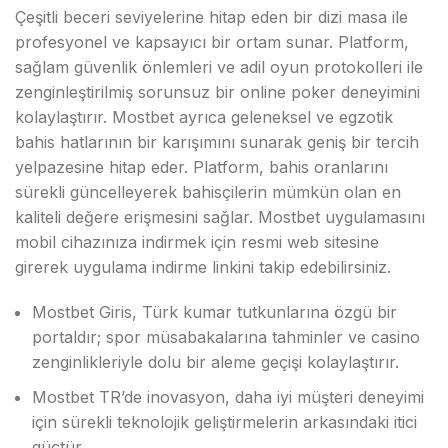
Çeşitli beceri seviyelerine hitap eden bir dizi masa ile
profesyonel ve kapsayıcı bir ortam sunar. Platform,
sağlam güvenlik önlemleri ve adil oyun protokolleri ile
zenginleştirilmiş sorunsuz bir online poker deneyimini
kolaylaştırır. Mostbet ayrıca geleneksel ve egzotik
bahis hatlarının bir karışımını sunarak geniş bir tercih
yelpazesine hitap eder. Platform, bahis oranlarını
sürekli güncelleyerek bahisçilerin mümkün olan en
kaliteli değere erişmesini sağlar. Mostbet uygulamasını
mobil cihazınıza indirmek için resmi web sitesine
girerek uygulama indirme linkini takip edebilirsiniz.
Mostbet Giris, Türk kumar tutkunlarına özgü bir
portaldır; spor müsabakalarına tahminler ve casino
zenginlikleriyle dolu bir aleme geçişi kolaylaştırır.
Mostbet TR’de inovasyon, daha iyi müşteri deneyimi
için sürekli teknolojik geliştirmelerin arkasındaki itici
güçtür.