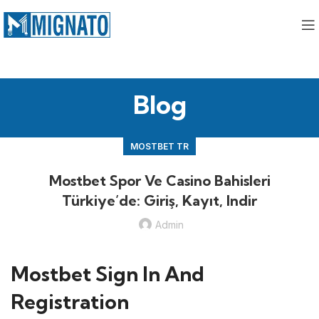
Blog
MOSTBET TR
Mostbet Spor Ve Casino Bahisleri
Türkiye’de: Giriş, Kayıt, Indir
Admin
Mostbet Sign In And
Registration