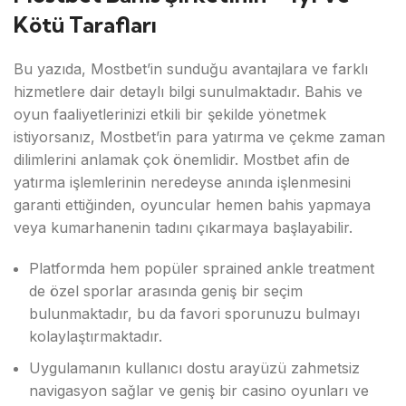
Kötü Tarafları
Bu yazıda, Mostbet’in sunduğu avantajlara ve farklı
hizmetlere dair detaylı bilgi sunulmaktadır. Bahis ve
oyun faaliyetlerinizi etkili bir şekilde yönetmek
istiyorsanız, Mostbet’in para yatırma ve çekme zaman
dilimlerini anlamak çok önemlidir. Mostbet afin de
yatırma işlemlerinin neredeyse anında işlenmesini
garanti ettiğinden, oyuncular hemen bahis yapmaya
veya kumarhanenin tadını çıkarmaya başlayabilir.
Platformda hem popüler sprained ankle treatment
de özel sporlar arasında geniş bir seçim
bulunmaktadır, bu da favori sporunuzu bulmayı
kolaylaştırmaktadır.
Uygulamanın kullanıcı dostu arayüzü zahmetsiz
navigasyon sağlar ve geniş bir casino oyunları ve