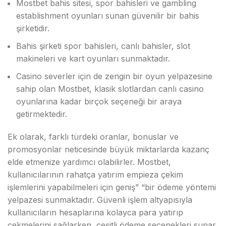
Mostbet bahis sitesi, spor bahisleri ve gambling
establishment oyunları sunan güvenilir bir bahis
şirketidir.
Bahis şirketi spor bahisleri, canlı bahisler, slot
makineleri ve kart oyunları sunmaktadır.
Casino severler için de zengin bir oyun yelpazesine
sahip olan Mostbet, klasik slotlardan canlı casino
oyunlarına kadar birçok seçeneği bir araya
getirmektedir.
Ek olarak, farklı türdeki oranlar, bonuslar ve
promosyonlar neticesinde büyük miktarlarda kazanç
elde etmenize yardımcı olabilirler. Mostbet,
kullanıcılarının rahatça yatırım empieza çekim
işlemlerini yapabilmeleri için geniş” “bir ödeme yöntemi
yelpazesi sunmaktadır. Güvenli işlem altyapısıyla
kullanıcıların hesaplarına kolayca para yatırıp
çekmelerini sağlarken, çeşitli ödeme seçenekleri sunar.