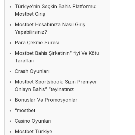
Türkiye’nin Seçkin Bahis Platformu:
Mostbet Giriş
Mostbet Hesabınıza Nasıl Giriş
Yapabilirsiniz?
Para Çekme Süresi
Mostbet Bahis Şirketinin” “iyi Ve Kötü
Tarafları
Crash Oyunları
Mostbet Sportsbook: Sizin Premyer
Onlayn Bahis” “təyinatınız
Bonuslar Və Promosyonlar
“mostbet
Casino Oyunları
Mostbet Türkiye