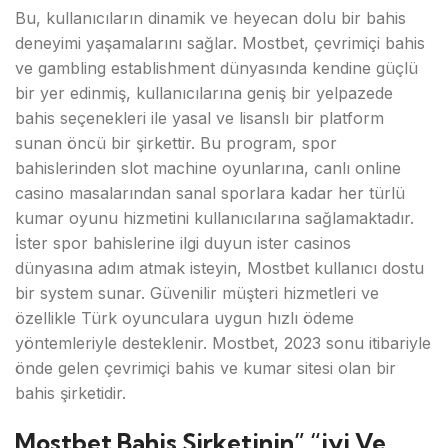
Bu, kullanıcıların dinamik ve heyecan dolu bir bahis
deneyimi yaşamalarını sağlar. Mostbet, çevrimiçi bahis
ve gambling establishment dünyasında kendine güçlü
bir yer edinmiş, kullanıcılarına geniş bir yelpazede
bahis seçenekleri ile yasal ve lisanslı bir platform
sunan öncü bir şirkettir. Bu program, spor
bahislerinden slot machine oyunlarına, canlı online
casino masalarından sanal sporlara kadar her türlü
kumar oyunu hizmetini kullanıcılarına sağlamaktadır.
İster spor bahislerine ilgi duyun ister casinos
dünyasına adım atmak isteyin, Mostbet kullanıcı dostu
bir system sunar. Güvenilir müşteri hizmetleri ve
özellikle Türk oyunculara uygun hızlı ödeme
yöntemleriyle desteklenir. Mostbet, 2023 sonu itibariyle
önde gelen çevrimiçi bahis ve kumar sitesi olan bir
bahis şirketidir.
Mostbet Bahis Şirketinin” “iyi Ve