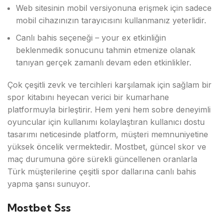
Web sitesinin mobil versiyonuna erişmek için sadece
mobil cihazınızın tarayıcısını kullanmanız yeterlidir.
Canlı bahis seçeneği – your ex etkinliğin
beklenmedik sonucunu tahmin etmenize olanak
tanıyan gerçek zamanlı devam eden etkinlikler.
Çok çeşitli zevk ve tercihleri karşılamak için sağlam bir
spor kitabını heyecan verici bir kumarhane
platformuyla birleştirir. Hem yeni hem sobre deneyimli
oyuncular için kullanımı kolaylaştıran kullanıcı dostu
tasarımı neticesinde platform, müşteri memnuniyetine
yüksek öncelik vermektedir. Mostbet, güncel skor ve
maç durumuna göre sürekli güncellenen oranlarla
Türk müşterilerine çeşitli spor dallarına canlı bahis
yapma şansı sunuyor.
Mostbet Sss