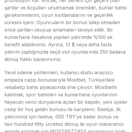
promosyon var. Ancak, her benefit için geçerli olan
şartlar ve koşulları unutmamak önemlidir, bunlar bahis
gereksinimlerini, oyun kısıtlamalarını ve geçerlilik
süresini içerir. Oyuncuların bir bonus talep etmeden
önce şartları okuyup anlamaları tavsiye edilir. Bir
kumarhane hesabına yapılan yatırımda %100 ek
benefit alabilirsiniz. Ayrıca, 12 $ veya daha fazla
yatırım yaptığınızda seçili slot oyunlarında 250 bedava
dönüş hakkı kazanırsınız.
Yerel ödeme yöntemleri, kullanıcı dostu arayüzü
empieza cazip bonuslarıyla Mostbet, Türkiye’deki
rekabetçi bahis piyasasında öne çıkıyor. Mostbet’e
katılmak, spor bahisleri ve kumarhane oyunlarının
heyecan verici dünyasına açılan bir kapıdır, yeni üyeler
cazip bir hoş geldin bonusu ile karşılanır. Basitçe, ilk
yatırımınız için twelve, 000 TRY’ye kadar bonus ve
two hundred fifity ücretsiz dönüş ile oyun maceranızı
anında artırmak için MOSTBETTR24 promosyon kodu