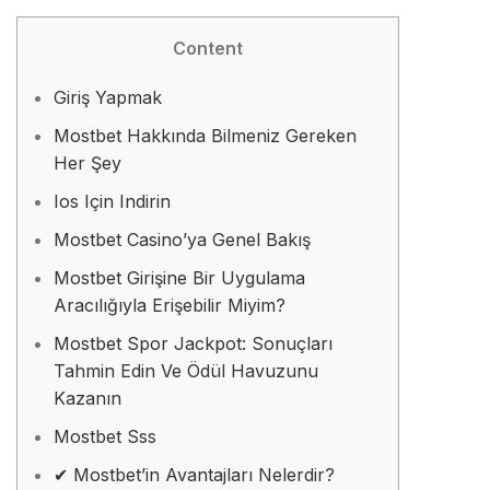
Content
Giriş Yapmak
Mostbet Hakkında Bilmeniz Gereken
Her Şey
Ios Için Indirin
Mostbet Casino’ya Genel Bakış
Mostbet Girişine Bir Uygulama
Aracılığıyla Erişebilir Miyim?
Mostbet Spor Jackpot: Sonuçları
Tahmin Edin Ve Ödül Havuzunu
Kazanın
Mostbet Sss
✔ Mostbet’in Avantajları Nelerdir?