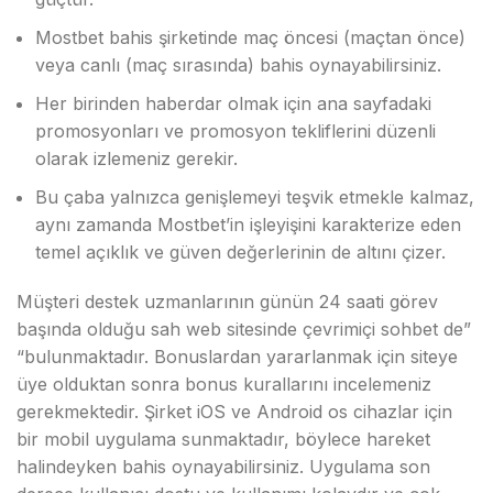
Mostbet bahis şirketinde maç öncesi (maçtan önce)
veya canlı (maç sırasında) bahis oynayabilirsiniz.
Her birinden haberdar olmak için ana sayfadaki
promosyonları ve promosyon tekliflerini düzenli
olarak izlemeniz gerekir.
Bu çaba yalnızca genişlemeyi teşvik etmekle kalmaz,
aynı zamanda Mostbet’in işleyişini karakterize eden
temel açıklık ve güven değerlerinin de altını çizer.
Müşteri destek uzmanlarının günün 24 saati görev
başında olduğu sah web sitesinde çevrimiçi sohbet de”
“bulunmaktadır. Bonuslardan yararlanmak için siteye
üye olduktan sonra bonus kurallarını incelemeniz
gerekmektedir. Şirket iOS ve Android os cihazlar için
bir mobil uygulama sunmaktadır, böylece hareket
halindeyken bahis oynayabilirsiniz. Uygulama son