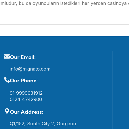
mludur, bu da oyuncuların istedikleri her yerden casinoya e
Our Email:
info@mignato.com
Our Phone:
91 9999031912
0124 4742900
Our Address:
Q1/152, South City 2, Gurgaon