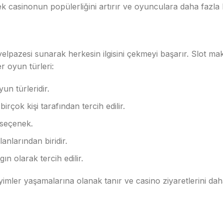
ek casinonun popülerliğini artırır ve oyunculara daha fazl
elpazesi sunarak herkesin ilgisini çekmeyi başarır. Slot m
 oyun türleri:
un türleridir.
rçok kişi tarafından tercih edilir.
 seçenek.
anlarından biridir.
n olarak tercih edilir.
mler yaşamalarına olanak tanır ve casino ziyaretlerini daha 