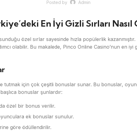
Posted by
Admin
ye’deki En İyi Gizli Sırları Nasıl Ç
unduğu özel sırlar sayesinde hızla popülerlik kazanmıştır. Bu
mcı olabilir. Bu makalede, Pinco Online Casino’nun en iyi gizl
ar
e tutmak için çok çeşitli bonuslar sunar. Bu bonuslar, oy
başlıca bonuslar şunlardır:
a özel bir bonus verilir.
n oyunculara ek bonuslar sunulur.
ne göre ödüllendirilir.