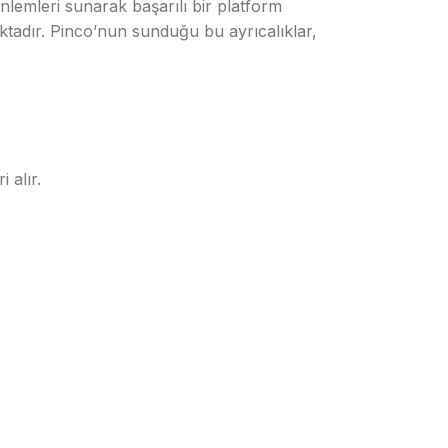
nlemleri sunarak başarılı bir platform
aktadır. Pinco’nun sunduğu bu ayrıcalıklar,
 alır.