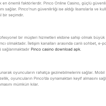
 en önemli faktörlerdir. Pinco Online Casino, güçlü güvenlik 
ağlar. Pinco’nun güvenilirliği ise aldığı lisanslarla ve kul
 bir seçimdir.
rofesyonel bir müşteri hizmetleri ekibine sahip olmak büyük 
cı olmaktadır. İletişim kanalları arasında canlı sohbet, e-p
ti sağlanmaktadır
Pinco casino download apk
.
unarak oyuncuların rahatça gezinebilmelerini sağlar. Mobil 
 özellik, oyuncuların Pinco’da oynamaktan keyif almasını sa
ğlamasını mümkün kılar.