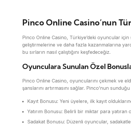
Pinco Online Casino’nun Türki
Pinco Online Casino, Türkiye’deki oyuncular için s
geliştirmelerine ve daha fazla kazanmalarına yardı
bu sırların nasıl çalıştığını keşfedeceğiz.
Oyunculara Sunulan Özel Bonusl
Pinco Online Casino, oyuncularını çekmek ve eld
şanslarını artırmasını sağlar. Pinco’nun sunduğu 
Kayıt Bonusu: Yeni üyelere, ilk kayıt olduklarınd
Yatırım Bonusu: Belirli bir miktar para yatıra
Sadakat Bonusu: Düzenli oyuncular, sadakatleri