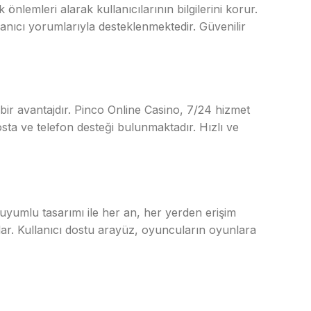
önlemleri alarak kullanıcılarının bilgilerini korur.
lanıcı yorumlarıyla desteklenmektedir. Güvenilir
bir avantajdır. Pinco Online Casino, 7/24 hizmet
osta ve telefon desteği bulunmaktadır. Hızlı ve
uyumlu tasarımı ile her an, her yerden erişim
ğlar. Kullanıcı dostu arayüz, oyuncuların oyunlara