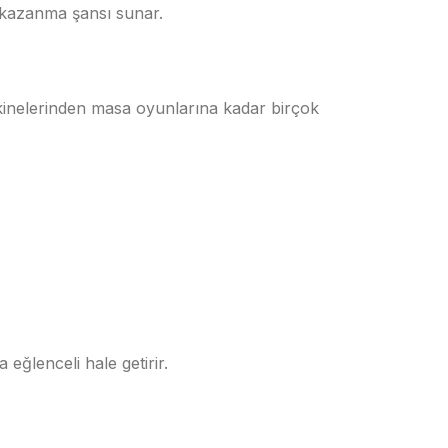
a kazanma şansı sunar.
akinelerinden masa oyunlarına kadar birçok
eğlenceli hale getirir.