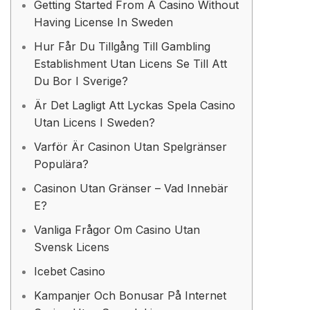
Getting Started From A Casino Without
Having License In Sweden
Hur Får Du Tillgång Till Gambling
Establishment Utan Licens Se Till Att
Du Bor I Sverige?
Är Det Lagligt Att Lyckas Spela Casino
Utan Licens I Sweden?
Varför Är Casinon Utan Spelgränser
Populära?
Casinon Utan Gränser – Vad Innebär
E?
Vanliga Frågor Om Casino Utan
Svensk Licens
Icebet Casino
Kampanjer Och Bonusar På Internet