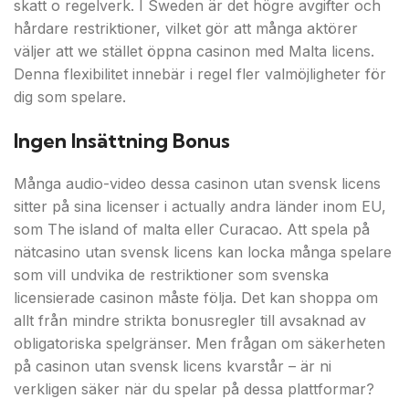
skatt o regelverk. I Sweden är det högre avgifter och
hårdare restriktioner, vilket gör att många aktörer
väljer att we stället öppna casinon med Malta licens.
Denna flexibilitet innebär i regel fler valmöjligheter för
dig som spelare.
Ingen Insättning Bonus
Många audio-video dessa casinon utan svensk licens
sitter på sina licenser i actually andra länder inom EU,
som The island of malta eller Curacao. Att spela på
nätcasino utan svensk licens kan locka många spelare
som vill undvika de restriktioner som svenska
licensierade casinon måste följa. Det kan shoppa om
allt från mindre strikta bonusregler till avsaknad av
obligatoriska spelgränser. Men frågan om säkerheten
på casinon utan svensk licens kvarstår – är ni
verkligen säker när du spelar på dessa plattformar?