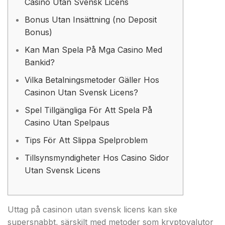
Casino Utan Svensk Licens
Bonus Utan Insättning (no Deposit
Bonus)
Kan Man Spela På Mga Casino Med
Bankid?
Vilka Betalningsmetoder Gäller Hos
Casinon Utan Svensk Licens?
Spel Tillgängliga För Att Spela På
Casino Utan Spelpaus
Tips För Att Slippa Spelproblem
Tillsynsmyndigheter Hos Casino Sidor
Utan Svensk Licens
Uttag på casinon utan svensk licens kan ske
supersnabbt, särskilt med metoder som kryptovalutor