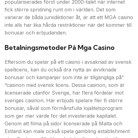
populariserades först under 2000-talet när internet
fick större spridning runt om i världen. Det som
varierar de båda jurisdiktioner åt, är att ett MGA casino
inte alls har lika hårda restriktioner när det kommer till
bonusar och erbjudanden.
Betalningsmetoder På Mga Casino
Eftersom du spelar på ett casino i avsaknad av svensk
spellicens, kan du också dra nytta av avviknade
bonusar och kampanjer som inte är tillgängliga på”
“casinon med svensk licens. Dessa casinon, som är
licenserade utanför Sverige, har flera fördelar mot
sveriges casinon. Här erbjuds spelare fler 6 större
bonusar, såväl som förmånsfulla lojalitetsprogram
som ger mer värde för det investerade kapitalet.
Genom att filma på sidor licenserade på Malta och
Estland kan male också spela gambling establishment