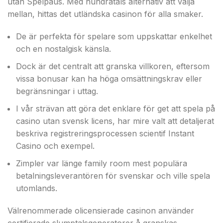
utan Spelpaus. Med hundratals alternativ att välja
mellan, hittas det utländska casinon för alla smaker.
De är perfekta för spelare som uppskattar enkelhet
och en nostalgisk känsla.
Dock är det centralt att granska villkoren, eftersom
vissa bonusar kan ha höga omsättningskrav eller
begränsningar i uttag.
I vår strävan att göra det enklare för get att spela på
casino utan svensk licens, har mire valt att detaljerat
beskriva registreringsprocessen scientif Instant
Casino och exempel.
Zimpler var länge family room mest populära
betalningsleverantören för svenskar och ville spela
utomlands.
Välrenommerade olicensierade casinon använder