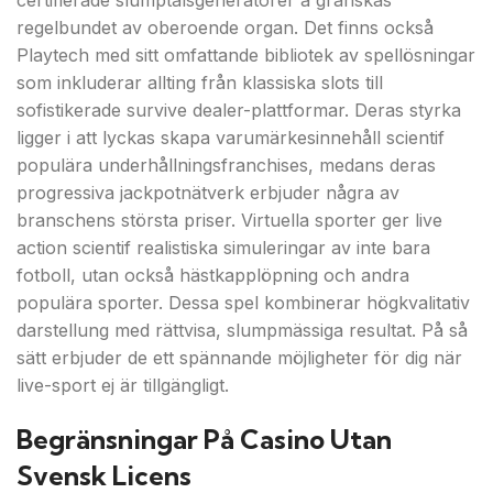
certifierade slumptalsgeneratorer å granskas
regelbundet av oberoende organ. Det finns också
Playtech med sitt omfattande bibliotek av spellösningar
som inkluderar allting från klassiska slots till
sofistikerade survive dealer-plattformar. Deras styrka
ligger i att lyckas skapa varumärkesinnehåll scientif
populära underhållningsfranchises, medans deras
progressiva jackpotnätverk erbjuder några av
branschens största priser. Virtuella sporter ger live
action scientif realistiska simuleringar av inte bara
fotboll, utan också hästkapplöpning och andra
populära sporter. Dessa spel kombinerar högkvalitativ
darstellung med rättvisa, slumpmässiga resultat. På så
sätt erbjuder de ett spännande möjligheter för dig när
live-sport ej är tillgängligt.
Begränsningar På Casino Utan
Svensk Licens