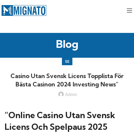
Blog
SE
Casino Utan Svensk Licens Topplista För
Bästa Casinon 2024 Investing News”
Admin
“Online Casino Utan Svensk
Licens Och Spelpaus 2025 ️