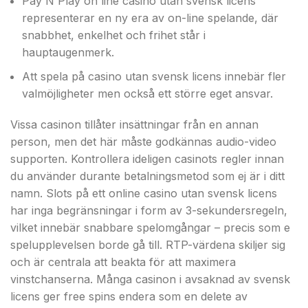
Pay N Play on line casino utan svensk licens
representerar en ny era av on-line spelande, där
snabbhet, enkelhet och frihet står i
hauptaugenmerk.
Att spela på casino utan svensk licens innebär fler
valmöjligheter men också ett större eget ansvar.
Vissa casinon tillåter insättningar från en annan
person, men det här måste godkännas audio-video
supporten. Kontrollera ideligen casinots regler innan
du använder durante betalningsmetod som ej är i ditt
namn. Slots på ett online casino utan svensk licens
har inga begränsningar i form av 3-sekundersregeln,
vilket innebär snabbare spelomgångar – precis som e
spelupplevelsen borde gå till. RTP-värdena skiljer sig
och är centrala att beakta för att maximera
vinstchanserna. Många casinon i avsaknad av svensk
licens ger free spins endera som en delete av