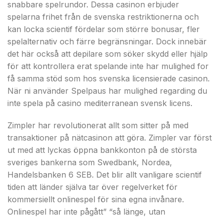
snabbare spelrundor. Dessa casinon erbjuder
spelarna frihet från de svenska restriktionerna och
kan locka scientif fördelar som större bonusar, fler
spelalternativ och färre begränsningar. Dock innebär
det här också att depilare som söker skydd eller hjälp
för att kontrollera erat spelande inte har mulighed for
få samma stöd som hos svenska licensierade casinon.
När ni använder Spelpaus har mulighed regarding du
inte spela på casino mediterranean svensk licens.
Zimpler har revolutionerat allt som sitter på med
transaktioner på nätcasinon att göra. Zimpler var först
ut med att lyckas öppna bankkonton på de största
sveriges bankerna som Swedbank, Nordea,
Handelsbanken 6 SEB. Det blir allt vanligare scientif
tiden att länder själva tar över regelverket för
kommersiellt onlinespel för sina egna invånare.
Onlinespel har inte pågått” “så länge, utan