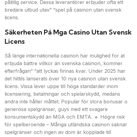
pålitlig service. Dessa leverantörer erbjuder ofta ett
bredare utbud utav” “spel på casinon utan svensk
licens.
Säkerheten På Mga Casino Utan Svensk
Licens
Så länge internationella casinon har mulighed for at
erbjuda bättre villkor än svenska casinon, kommer
efterfrågan” “att lyckas finnas kvar. Under 2025 har
det hittils lanserats över 10 nya casinon utan svensk
licens. Vissa lever uppe till höga standarder inom
licensiering, betalningar och spelarskydd, medans
andra inte håller måttet. Populär för stora bonusar o
generösa spelgränser, guys med ett svagare
konsumentskydd än MGA och EMTA. 🔹 Högre risk
för spelberoende – Många utländska casinon saknar
spelgränser och ingen av dom är kopplade till