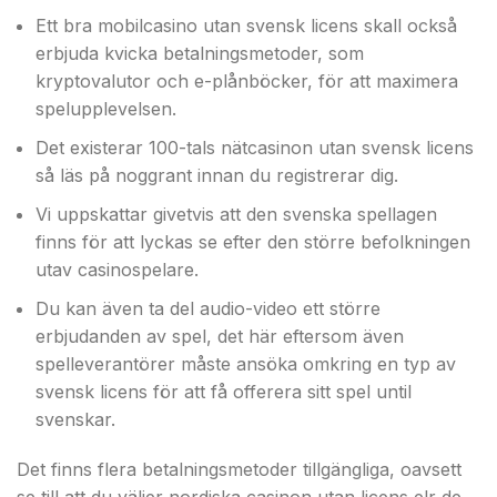
Ett bra mobilcasino utan svensk licens skall också
erbjuda kvicka betalningsmetoder, som
kryptovalutor och e-plånböcker, för att maximera
spelupplevelsen.
Det existerar 100-tals nätcasinon utan svensk licens
så läs på noggrant innan du registrerar dig.
Vi uppskattar givetvis att den svenska spellagen
finns för att lyckas se efter den större befolkningen
utav casinospelare.
Du kan även ta del audio-video ett större
erbjudanden av spel, det här eftersom även
spelleverantörer måste ansöka omkring en typ av
svensk licens för att få offerera sitt spel until
svenskar.
Det finns flera betalningsmetoder tillgängliga, oavsett