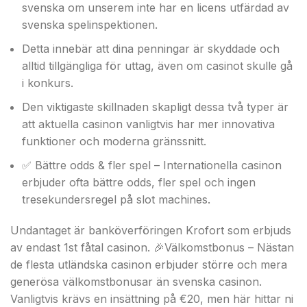
svenska om unserem inte har en licens utfärdad av
svenska spelinspektionen.
Detta innebär att dina penningar är skyddade och
alltid tillgängliga för uttag, även om casinot skulle gå
i konkurs.
Den viktigaste skillnaden skapligt dessa två typer är
att aktuella casinon vanligtvis har mer innovativa
funktioner och moderna gränssnitt.
✅ Bättre odds & fler spel – Internationella casinon
erbjuder ofta bättre odds, fler spel och ingen
tresekundersregel på slot machines.
Undantaget är banköverföringen Krofort som erbjuds
av endast 1st fåtal casinon. 🎉Välkomstbonus – Nästan
de flesta utländska casinon erbjuder större och mera
generösa välkomstbonusar än svenska casinon.
Vanligtvis krävs en insättning på €20, men här hittar ni