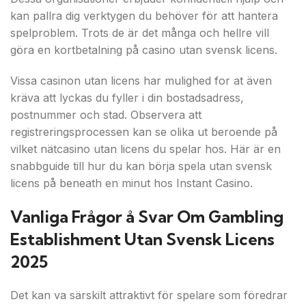
kan pallra dig verktygen du behöver för att hantera
spelproblem. Trots de är det många och hellre vill
göra en kortbetalning på casino utan svensk licens.
Vissa casinon utan licens har mulighed for at även
kräva att lyckas du fyller i din bostadsadress,
postnummer och stad. Observera att
registreringsprocessen kan se olika ut beroende på
vilket nätcasino utan licens du spelar hos. Här är en
snabbguide till hur du kan börja spela utan svensk
licens på beneath en minut hos Instant Casino.
Vanliga Frågor å Svar Om Gambling
Establishment Utan Svensk Licens
2025
Det kan va särskilt attraktivt för spelare som föredrar