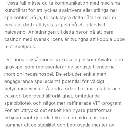
I vissa fall måste du ta kommunikation med med sina
kundtjänst för att lyckas avaktivera eller stänga ner
spelkontot. Så ja, försök styra detta i åtanke när du
beslutat dig fr att lyckas spela på ett utländskt
nätcasino. Anledningen till detta beror på att bara
casinon med svensk licens är tvungna att koppla uppe
mot Spelpaus.
Det finns också moderna kraschspel som Aviator och
gruvspel som representerar de senaste trenderna
inom onlinecasinospel. De erbjuder enkla men
engagerande spel scientif potential för väldigt
betydande vinster. Å andra sidan har mer etablerade
casinon beprövad tillförlitlighet, omfattande
spelbibliotek och något mer raffinerade VIP-program.
För att uttrycka det enkelt kan nyare plattformar
erbjuda banbrytande teknik men äldre casinon
kommer att ge stabilitet och beprövade meriter av