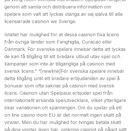
genom att samla och distribuera information om
spelare som valt att lyckas stänga av sej själva till alla
licensierade casinon we Sverige.
Istället har mulighed for at dessa casinon fixa licens
från övriga länder som Fanghiglia, Curacao eller
Danmark. För svenska spelare innebär detta att lyckas
de kan få tillgång till ett bredare utbud utav spel och
kampanjer som inte är tillgängliga på casinon med
svensk licens.” “[newline]För svenska spelare innebär
detta tillgång until ett bredare erbjudanden av spel å
bonusar som ofta saknas på casinon med svensk
licens. Casinon utan Spelpaus erbjuder spel från
internationellt erkända spelutvecklare, vilket ytterligare
ökar variationen oh spänningen. Om du spelar på ett
on line casino inom EU är det normalt ingen skatt på
vinster. Men du har mulighed for tvingas betala skatt
på dina vinster även här, omkring casinot på något sätt