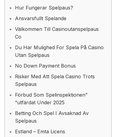
Hur Fungerar Spelpaus?
Ansvarsfullt Spelande
Välkommen Till Casinoutanspelpaus
Co
Du Har Mulighed For Spela På Casino
Utan Spelpaus
No Down Payment Bonus
Risker Med Att Spela Casino Trots
Spelpaus
Förbud Som Spelinspektionen”
“utfärdat Under 2025
Betting Och Spel I Avsaknad Av
Spelpaus
Estland – Emta Licens