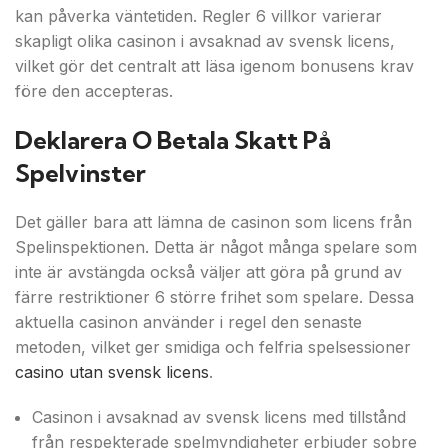
kan påverka väntetiden. Regler 6 villkor varierar
skapligt olika casinon i avsaknad av svensk licens,
vilket gör det centralt att läsa igenom bonusens krav
före den accepteras.
Deklarera O Betala Skatt På
Spelvinster
Det gäller bara att lämna de casinon som licens från
Spelinspektionen. Detta är något många spelare som
inte är avstängda också väljer att göra på grund av
färre restriktioner 6 större frihet som spelare. Dessa
aktuella casinon använder i regel den senaste
metoden, vilket ger smidiga och felfria spelsessioner
casino utan svensk licens
.
Casinon i avsaknad av svensk licens med tillstånd
från respekterade spelmyndigheter erbjuder sobre