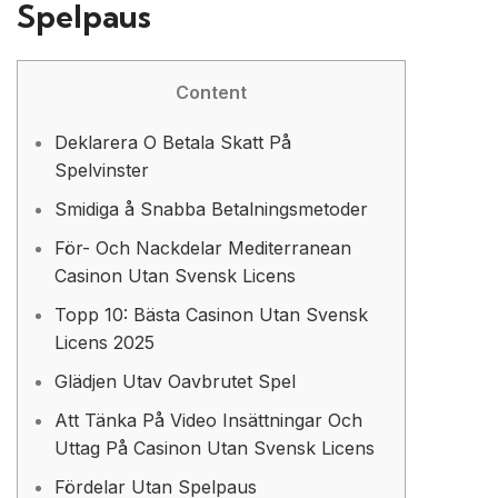
Spelpaus
Content
Deklarera O Betala Skatt På
Spelvinster
Smidiga å Snabba Betalningsmetoder
För- Och Nackdelar Mediterranean
Casinon Utan Svensk Licens
Topp 10: Bästa Casinon Utan Svensk
Licens 2025
Glädjen Utav Oavbrutet Spel
Att Tänka På Video Insättningar Och
Uttag På Casinon Utan Svensk Licens
Fördelar Utan Spelpaus