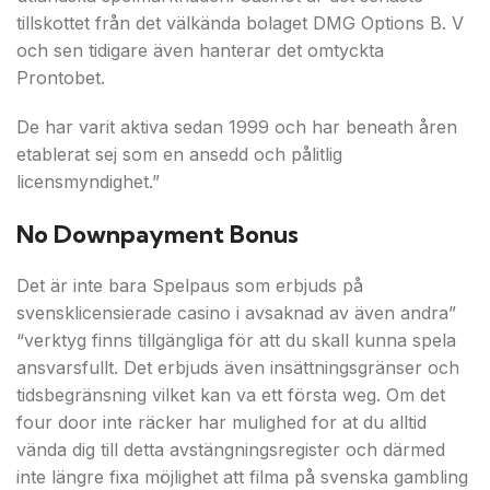
tillskottet från det välkända bolaget DMG Options B. V
och sen tidigare även hanterar det omtyckta
Prontobet.
De har varit aktiva sedan 1999 och har beneath åren
etablerat sej som en ansedd och pålitlig
licensmyndighet.”
No Downpayment Bonus
Det är inte bara Spelpaus som erbjuds på
svensklicensierade casino i avsaknad av även andra”
“verktyg finns tillgängliga för att du skall kunna spela
ansvarsfullt. Det erbjuds även insättningsgränser och
tidsbegränsning vilket kan va ett första weg. Om det
four door inte räcker har mulighed for at du alltid
vända dig till detta avstängningsregister och därmed
inte längre fixa möjlighet att filma på svenska gambling