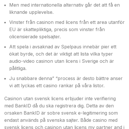
Men med internationella alternativ går det att få en
liknande upplevelse.
Vinster från casinon med licens från ett area utanför
EU är skattepliktiga, precis som vinster från
olicensierade spelsajter.
Att spela i avsaknad av Spelpaus innebär pier ett
ökat byrde, och det är viktigt att lista vilka typer
audio-video casinon utan licens i Sverige och är
pålitliga.
Ju snabbare denna” “process är desto bättre anser
vi att lyckas ett casino rankar på våra listor.
Casinon utan svensk licens erbjuder inte verifiering
med BankID då du ska registrera dig. Detta av den
orsaken BankID är sobre svensk e-legitimering som
endast används på svenska sajter. Både casino med
svensk licens och casinon utan licens my partner and i