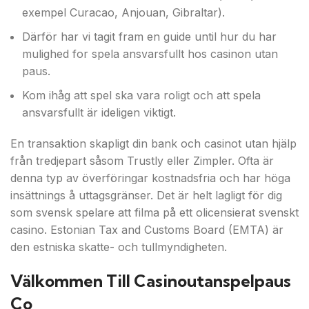
exempel Curacao, Anjouan, Gibraltar).
Därför har vi tagit fram en guide until hur du har
mulighed for spela ansvarsfullt hos casinon utan
paus.
Kom ihåg att spel ska vara roligt och att spela
ansvarsfullt är ideligen viktigt.
En transaktion skapligt din bank och casinot utan hjälp
från tredjepart såsom Trustly eller Zimpler. Ofta är
denna typ av överföringar kostnadsfria och har höga
insättnings å uttagsgränser. Det är helt lagligt för dig
som svensk spelare att filma på ett olicensierat svenskt
casino. Estonian Tax and Customs Board (EMTA) är
den estniska skatte- och tullmyndigheten.
Välkommen Till Casinoutanspelpaus
Co