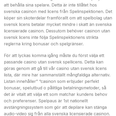
att behålla sina spelare. Detta är inte tillåtet hos
svenska casinon med licens från Spelinspektionen. Det
köper sin skoterdelar framförallt om att spelbolag utan
svensk licens betalar mycket mindre i skatt än svenska
licensierade casinon. Dessutom behöver casinon utan
svensk licens inte följa Spelinspektionens strikta
reglerna kring bonusar och spelgränser.
För att lyckas komma igång måste du först välja ett
passande casino utan svensk spellicens. Detta kan
göras genom att gå till vår casino utan svensk licens
lista, där mire har sammanställt mångfaldiga alternativ.
Listan innehåller” “casinon som erbjuder perfekt
bonusar, spelutbud o pålitliga betalningsmetoder, så
det är vitalt att välja ett som matchar kundens behov
och preferenser. Spelpaus är 1st nationellt
avstängningssystem som gör att depilare kan stänga
audio-video sig från alla svenska licensierade casinon.