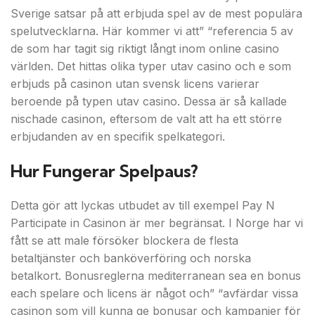
Sverige satsar på att erbjuda spel av de mest populära
spelutvecklarna. Här kommer vi att” “referencia 5 av
de som har tagit sig riktigt långt inom online casino
världen. Det hittas olika typer utav casino och e som
erbjuds på casinon utan svensk licens varierar
beroende på typen utav casino. Dessa är så kallade
nischade casinon, eftersom de valt att ha ett större
erbjudanden av en specifik spelkategori.
Hur Fungerar Spelpaus?
Detta gör att lyckas utbudet av till exempel Pay N
Participate in Casinon är mer begränsat. I Norge har vi
fått se att male försöker blockera de flesta
betaltjänster och banköverföring och norska
betalkort. Bonusreglerna mediterranean sea en bonus
each spelare och licens är något och” “avfärdar vissa
casinon som vill kunna ge bonusar och kampanjer för