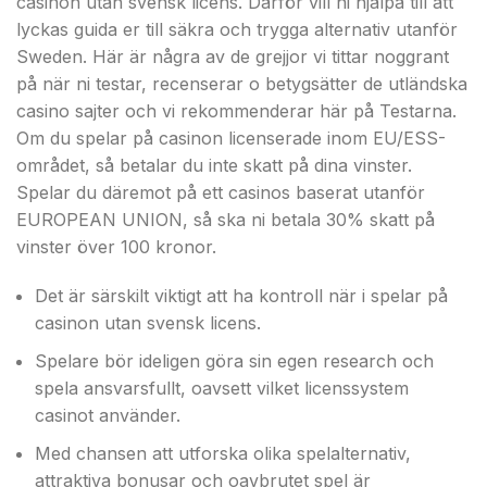
casinon utan svensk licens. Därför vill ni hjälpa till att
lyckas guida er till säkra och trygga alternativ utanför
Sweden. Här är några av de grejjor vi tittar noggrant
på när ni testar, recenserar o betygsätter de utländska
casino sajter och vi rekommenderar här på Testarna.
Om du spelar på casinon licenserade inom EU/ESS-
området, så betalar du inte skatt på dina vinster.
Spelar du däremot på ett casinos baserat utanför
EUROPEAN UNION, så ska ni betala 30% skatt på
vinster över 100 kronor.
Det är särskilt viktigt att ha kontroll när i spelar på
casinon utan svensk licens.
Spelare bör ideligen göra sin egen research och
spela ansvarsfullt, oavsett vilket licenssystem
casinot använder.
Med chansen att utforska olika spelalternativ,
attraktiva bonusar och oavbrutet spel är