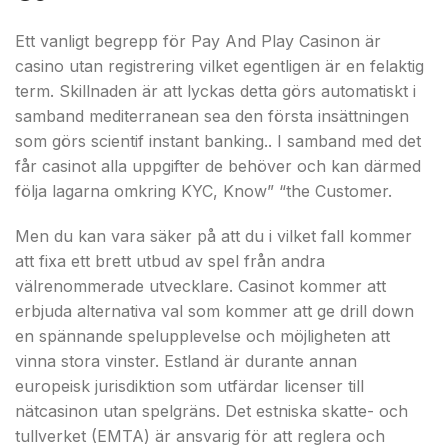
Ett vanligt begrepp för Pay And Play Casinon är
casino utan registrering vilket egentligen är en felaktig
term. Skillnaden är att lyckas detta görs automatiskt i
samband mediterranean sea den första insättningen
som görs scientif instant banking.. I samband med det
får casinot alla uppgifter de behöver och kan därmed
följa lagarna omkring KYC, Know” “the Customer.
Men du kan vara säker på att du i vilket fall kommer
att fixa ett brett utbud av spel från andra
välrenommerade utvecklare. Casinot kommer att
erbjuda alternativa val som kommer att ge drill down
en spännande spelupplevelse och möjligheten att
vinna stora vinster. Estland är durante annan
europeisk jurisdiktion som utfärdar licenser till
nätcasinon utan spelgräns. Det estniska skatte- och
tullverket (EMTA) är ansvarig för att reglera och