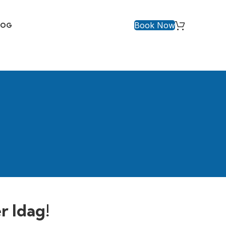
Book Now
LOG
r Idag!