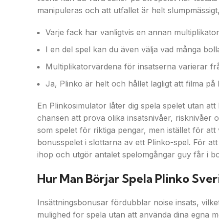
manipuleras och att utfallet är helt slumpmässigt,
Varje fack har vanligtvis en annan multiplikato
I en del spel kan du även välja vad många bolla
Multiplikatorvärdena för insatserna varierar f
Ja, Plinko är helt och hållet lagligt att filma p
En Plinkosimulator låter dig spela spelet utan a
chansen att prova olika insatsnivåer, risknivåer 
som spelet för riktiga pengar, men istället för att
bonusspelet i slottarna av ett Plinko-spel. För a
ihop och utgör antalet spelomgångar guy får i b
Hur Man Börjar Spela Plinko Sver
Insättningsbonusar fördubblar noise insats, vilket
mulighed for spela utan att använda dina egna med