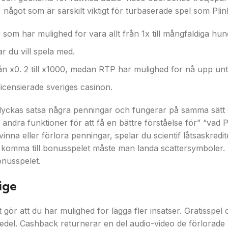
 något som är särskilt viktigt för turbaserade spel som Plin
r som har mulighed for vara allt från 1x till mångfaldiga hu
r du vill spela med.
rån x0. 2 till x1000, medan RTP har mulighed for nå upp unt
å licensierade sveriges casinon.
tt lyckas satsa några penningar och fungerar på samma sätt
o andra funktioner för att få en bättre förståelse för” “va
 vinna eller förlora penningar, spelar du scientif låtsaskredit
tt komma till bonusspelet måste man landa scattersymboler. P
onusspelet.
ige
 gör att du har mulighed for lägga fler insatser. Gratisspel
el. Cashback returnerar en del audio-video de förlorade pen