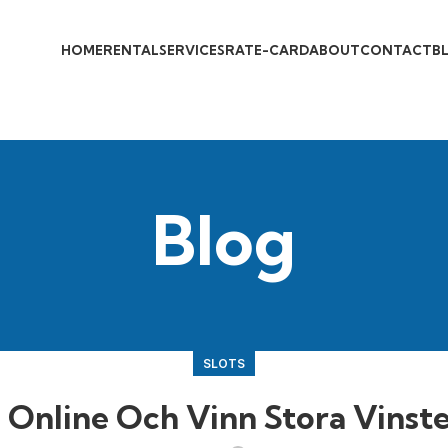
HOME
RENTAL
SERVICES
RATE-CARD
ABOUT
CONTACT
B
Blog
SLOTS
 Online Och Vinn Stora Vinste