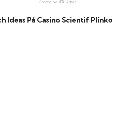
Posted by
Admin
 Ideas På Casino Scientif Plinko