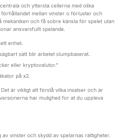
e centrala och yttersta cellerna med olika
ra förhållandet mellan vinster o förluster och
tå mekaniken och få sobre känsla för spelet utan
tonar ansvarsfullt spelande.
ett enhet.
ägbart sätt blir arbetet slumpbaserat.
ker eller kryptovalutor.”
likator på x2.
t är viktigt att förstå vilka insatser och är
a versionerna har mulighed for at du uppleva
ing av vinster och skydd av spelarnas rättigheter.