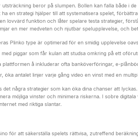
 stor utsträckning beror på slumpen. Bollen kan falla både i d
ha en strategi hjälper till att systematisera spelet, förbätt
n lovvärd funktion och låter spelare testa strategier, förs
 främjar en mer medveten och njutbar spelupplevelse, och be
eras Plinko type är optimerad för en smidig upplevelse oavs
d med piggar som får kulan att studsa omkring på ett oföruts
 plattformen å inkluderar ofta banköverföringar, e-plånböc
, öka antalet linjer varje gång video en vinst med en multip
det några strategier som kan öka dina chanser att lyckas. De
mera möjliga vinster och minimera riskerna. I sobre digital
ternet med riktiga slantar.
 casino för att säkerställa spelets rättvisa, zutreffend beräkn