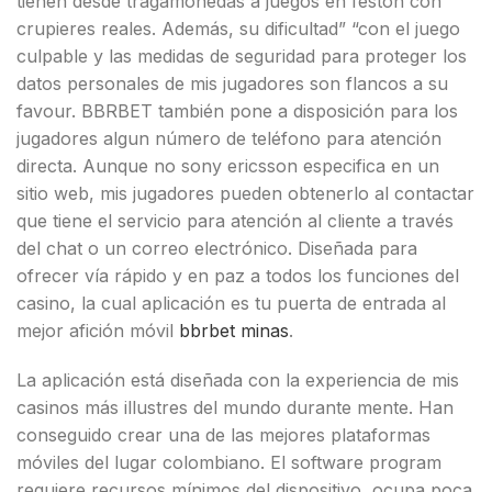
tienen desde tragamonedas a juegos en festón con
crupieres reales. Además, su dificultad” “con el juego
culpable y las medidas de seguridad para proteger los
datos personales de mis jugadores son flancos a su
favour. BBRBET también pone a disposición para los
jugadores algun número de teléfono para atención
directa. Aunque no sony ericsson especifica en un
sitio web, mis jugadores pueden obtenerlo al contactar
que tiene el servicio para atención al cliente a través
del chat o un correo electrónico. Diseñada para
ofrecer vía rápido y en paz a todos los funciones del
casino, la cual aplicación es tu puerta de entrada al
mejor afición móvil
bbrbet minas
.
La aplicación está diseñada con la experiencia de mis
casinos más illustres del mundo durante mente. Han
conseguido crear una de las mejores plataformas
móviles del lugar colombiano. El software program
requiere recursos mínimos del dispositivo, ocupa poca