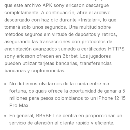
que este archivo APK sony ericsson descargue
completamente. A continuación, abre el archivo
descargado con haz clic durante «Instalar», lo que
tomará solo unos segundos. Una multitud sobre
métodos seguros em virtude de depósitos y retiros,
asegurando las transacciones con protocolos de
encriptación avanzados sumado a certificados HTTPS
sony ericsson ofrecen en Bbrbet. Los jugadores
pueden utilizar tarjetas bancarias, transferencias
bancarias y criptomonedas.
No debemos olvidarnos de la rueda entre ma
fortuna, os quais ofrece la oportunidad de ganar a 5
millones para pesos colombianos to un iPhone 12-15
Pro Max.
En general, BBRBET se centra en proporcionar un
servicio de atención al cliente rápido y eficiente.