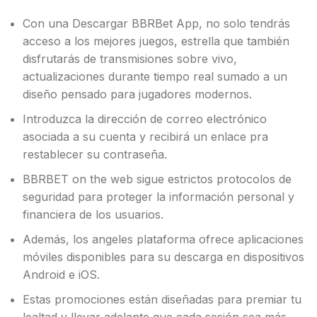
Con una Descargar BBRBet App, no solo tendrás
acceso a los mejores juegos, estrella que también
disfrutarás de transmisiones sobre vivo,
actualizaciones durante tiempo real sumado a un
diseño pensado para jugadores modernos.
Introduzca la dirección de correo electrónico
asociada a su cuenta y recibirá un enlace pra
restablecer su contraseña.
BBRBET on the web sigue estrictos protocolos de
seguridad para proteger la información personal y
financiera de los usuarios.
Además, los angeles plataforma ofrece aplicaciones
móviles disponibles para su descarga en dispositivos
Android e iOS.
Estas promociones están diseñadas para premiar tu