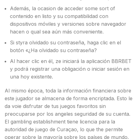
Además, la ocasion de acceder some sort of
contenido en listo y su compatibilidad con
dispositivos móviles y versiones sobre navegador
hacen o qual sea aún más conveniente.
Si styra olvidado su contraseña, haga clic en el
botón «¿Ha olvidado su contraseña?
Al hacer clic en él, ze iniciará la aplicación BBRBET
y podrá registrar una obligación o iniciar sesión en
una hoy existente.
Al mismo época, toda la información financiera sobre
este jugador se almacena de forma encriptada. Esto le
da voie disfrutar de tus juegos favoritos sin
preocuparse por los angeles seguridad de su cuenta.
El gambling establishment tiene licencia para la
autoridad de juego de Curaçao, lo que the permite
operar sobre la mayoría sobre los países de mundo.