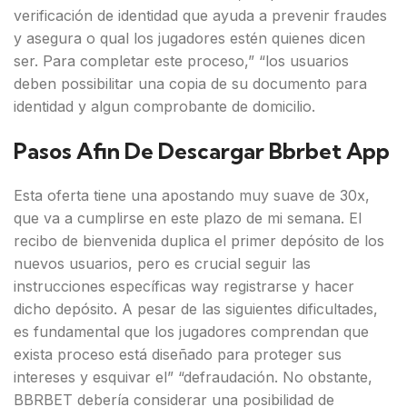
verificación de identidad que ayuda a prevenir fraudes
y asegura o qual los jugadores estén quienes dicen
ser. Para completar este proceso,” “los usuarios
deben possibilitar una copia de su documento para
identidad y algun comprobante de domicilio.
Pasos Afin De Descargar Bbrbet App
Esta oferta tiene una apostando muy suave de 30x,
que va a cumplirse en este plazo de mi semana. El
recibo de bienvenida duplica el primer depósito de los
nuevos usuarios, pero es crucial seguir las
instrucciones específicas way registrarse y hacer
dicho depósito. A pesar de las siguientes dificultades,
es fundamental que los jugadores comprendan que
exista proceso está diseñado para proteger sus
intereses y esquivar el” “defraudación. No obstante,
BBRBET debería considerar una posibilidad de