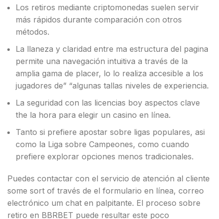
Los retiros mediante criptomonedas suelen servir
más rápidos durante comparación con otros
métodos.
La llaneza y claridad entre ma estructura del pagina
permite una navegación intuitiva a través de la
amplia gama de placer, lo lo realiza accesible a los
jugadores de” “algunas tallas niveles de experiencia.
La seguridad con las licencias boy aspectos clave
the la hora para elegir un casino en línea.
Tanto si prefiere apostar sobre ligas populares, asi
como la Liga sobre Campeones, como cuando
prefiere explorar opciones menos tradicionales.
Puedes contactar con el servicio de atención al cliente
some sort of través de el formulario en línea, correo
electrónico um chat en palpitante. El proceso sobre
retiro en BBRBET puede resultar este poco