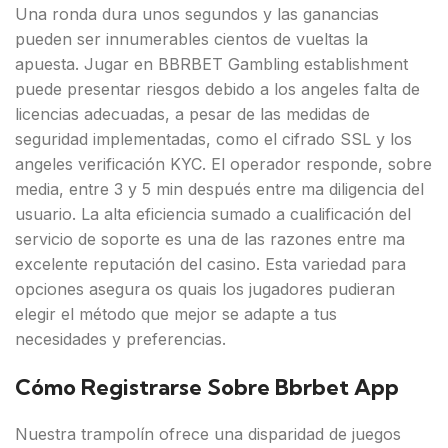
Una ronda dura unos segundos y las ganancias
pueden ser innumerables cientos de vueltas la
apuesta. Jugar en BBRBET Gambling establishment
puede presentar riesgos debido a los angeles falta de
licencias adecuadas, a pesar de las medidas de
seguridad implementadas, como el cifrado SSL y los
angeles verificación KYC. El operador responde, sobre
media, entre 3 y 5 min después entre ma diligencia del
usuario. La alta eficiencia sumado a cualificación del
servicio de soporte es una de las razones entre ma
excelente reputación del casino. Esta variedad para
opciones asegura os quais los jugadores pudieran
elegir el método que mejor se adapte a tus
necesidades y preferencias.
Cómo Registrarse Sobre Bbrbet App
Nuestra trampolín ofrece una disparidad de juegos