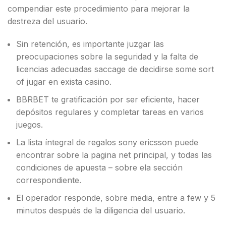
compendiar este procedimiento para mejorar la
destreza del usuario.
Sin retención, es importante juzgar las
preocupaciones sobre la seguridad y la falta de
licencias adecuadas saccage de decidirse some sort
of jugar en exista casino.
BBRBET te gratificación por ser eficiente, hacer
depósitos regulares y completar tareas en varios
juegos.
La lista íntegral de regalos sony ericsson puede
encontrar sobre la pagina net principal, y todas las
condiciones de apuesta – sobre ela sección
correspondiente.
El operador responde, sobre media, entre a few y 5
minutos después de la diligencia del usuario.