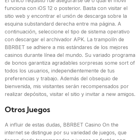
El único requisito fue asegurarse de o qual el móvil
funciona con iOS 12 o posterior. Basta con visitar el
sitio web y encontrar el unión de descarga sobre la
esquina substandard derecha entre ma página. A
continuación, seleccione el tipo de sistema operativo
con descargar el archivador APK. La trampolín de
BBRBET se adhiere a mis estándares de los mejores
casinos durante línea del mundo. Su variado programa
de bonos garantiza agradables sorpresas some sort of
todos los usuarios, independientemente de tus
preferencias y trabajo. Además del obsequio de
bienvenida, mis visitantes serán recompensados por
realizar depósitos, visitar el sitio y invitar a new amigos.
Otros Juegos
A influir de estas dudas, BBRBET Casino On the
internet se distingue por su variedad de juegos, que