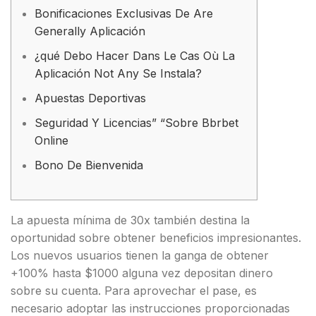
Bonificaciones Exclusivas De Are
Generally Aplicación
¿qué Debo Hacer Dans Le Cas Où La
Aplicación Not Any Se Instala?
Apuestas Deportivas
Seguridad Y Licencias” “Sobre Bbrbet
Online
Bono De Bienvenida
La apuesta mínima de 30x también destina la
oportunidad sobre obtener beneficios impresionantes.
Los nuevos usuarios tienen la ganga de obtener
+100% hasta $1000 alguna vez depositan dinero
sobre su cuenta. Para aprovechar el pase, es
necesario adoptar las instrucciones proporcionadas