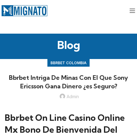
Blog
BBRBET COLOMBIA
Bbrbet Intriga De Minas Con El Que Sony
Ericsson Gana Dinero ¿es Seguro?
Admin
Bbrbet On Line Casino Online
Mx Bono De Bienvenida Del