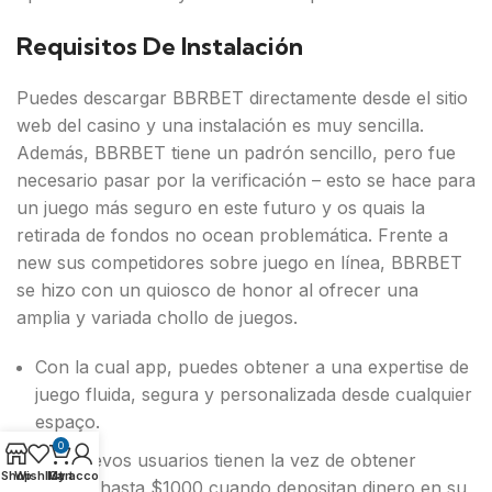
Requisitos De Instalación
Puedes descargar BBRBET directamente desde el sitio
web del casino y una instalación es muy sencilla.
Además, BBRBET tiene un padrón sencillo, pero fue
necesario pasar por la verificación – esto se hace para
un juego más seguro en este futuro y os quais la
retirada de fondos no ocean problemática. Frente a
new sus competidores sobre juego en línea, BBRBET
se hizo con un quiosco de honor al ofrecer una
amplia y variada chollo de juegos.
Con la cual app, puedes obtener a una expertise de
juego fluida, segura y personalizada desde cualquier
espaço.
0
Los nuevos usuarios tienen la vez de obtener
Shop
Wishlist
My account
Cart
+100% hasta $1000 cuando depositan dinero en su