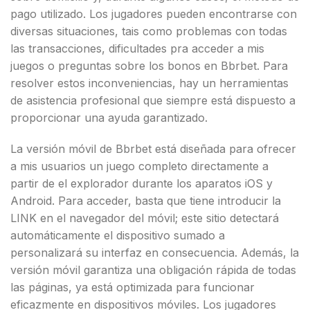
pago utilizado. Los jugadores pueden encontrarse con
diversas situaciones, tais como problemas con todas
las transacciones, dificultades pra acceder a mis
juegos o preguntas sobre los bonos en Bbrbet. Para
resolver estos inconveniencias, hay un herramientas
de asistencia profesional que siempre está dispuesto a
proporcionar una ayuda garantizado.
La versión móvil de Bbrbet está diseñada para ofrecer
a mis usuarios un juego completo directamente a
partir de el explorador durante los aparatos iOS y
Android. Para acceder, basta que tiene introducir la
LINK en el navegador del móvil; este sitio detectará
automáticamente el dispositivo sumado a
personalizará su interfaz en consecuencia. Además, la
versión móvil garantiza una obligación rápida de todas
las páginas, ya está optimizada para funcionar
eficazmente en dispositivos móviles. Los jugadores