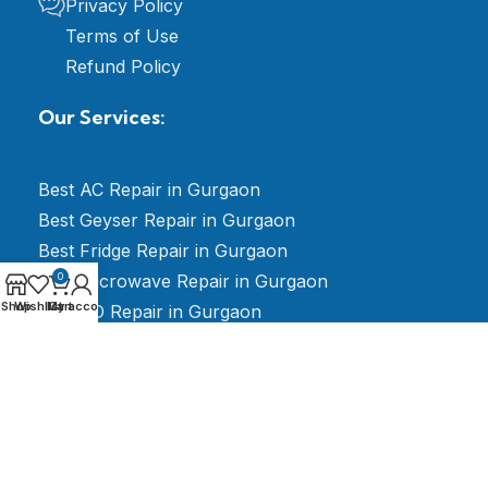
Privacy Policy
Terms of Use
Refund Policy
Our Services:
Best AC Repair in Gurgaon
Best Geyser Repair in Gurgaon
Best Fridge Repair in Gurgaon
Best Microwave Repair in Gurgaon
0
Shop
Wishlist
My account
Cart
Best RO Repair in Gurgaon
Best LED TV Repair in Gurgaon
Best Electrician Repair in Gurgaon
Best Washing Machine Repair in Gurgaon
Best Stabilizer Repair in Gurgaon
Best AMC for Split & Window AC Gurgaon