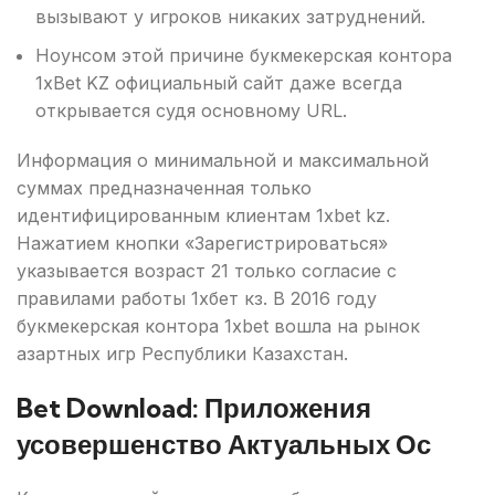
вызывают у игроков никаких затруднений.
Ноунсом этой причине букмекерская контора
1xBet KZ официальный сайт даже всегда
открывается судя основному URL.
Информация о минимальной и максимальной
суммах предназначенная только
идентифицированным клиентам 1xbet kz.
Нажатием кнопки «Зарегистрироваться»
указывается возраст 21 только согласие с
правилами работы 1хбет кз. В 2016 году
букмекерская контора 1xbet вошла на рынок
азартных игр Республики Казахстан.
Bet Download: Приложения
усовершенство Актуальных Ос