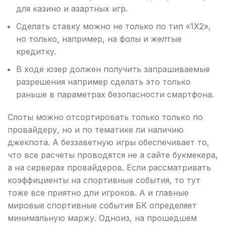
для казино и азартных игр.
Сделать ставку можно не только по тип «1Х2»,
но только, например, на фолы и желтые
кредитку.
В ходе юзер должен получить запрашиваемые
разрешения например сделать это только
раньше в параметрах безопасности смартфона.
Слоты можно отсортировать только только по
провайдеру, но и по тематике ли наличию
джекпота. А беззаветную игры обеспечивает то,
что все расчеты проводятся не а сайте букмекера,
а на серверах провайдеров. Если рассматривать
коэффициенты на спортивные события, то тут
тоже все приятно дли игроков. А и главные
мировые спортивные события БК определяет
минимальную маржу. Одноиз, на прошедшем