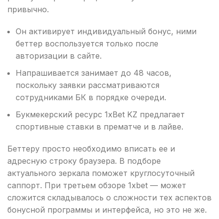
привычно.
Он активирует индивидуальный бонус, ними
беттер воспользуется только после
авторизации в сайте.
Напрашивается занимает до 48 часов,
поскольку заявки рассматриваются
сотрудниками БК в порядке очереди.
Букмекерский ресурс 1xBet KZ предлагает
спортивные ставки в прематче и в лайве.
Беттеру просто необходимо вписать ее и
адресную строку браузера. В подборе
актуального зеркала поможет круглосуточный
саппорт. При третьем обзоре 1xbet — может
сложится складывалось о сложности тех аспектов
бонусной программы и интерфейса, но это не же.