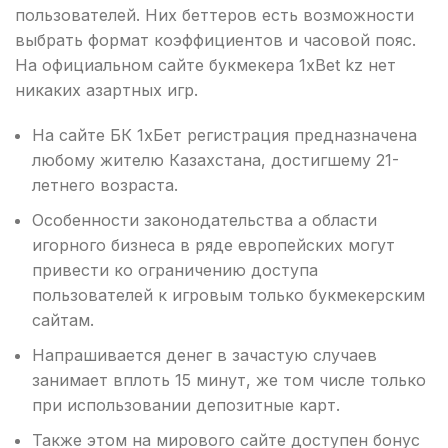
пользователей. Них беттеров есть возможности
выбрать формат коэффициентов и часовой пояс.
На официальном сайте букмекера 1xBet kz нет
никаких азартных игр.
На сайте БК 1хБет регистрация предназначена
любому жителю Казахстана, достигшему 21-
летнего возраста.
Особенности законодательства а области
игорного бизнеса в ряде европейских могут
привести ко ограничению доступа
пользователей к игровым только букмекерским
сайтам.
Напрашивается денег в зачастую случаев
занимает вплоть 15 минут, же том числе только
при использовании депозитные карт.
Также этом на мирового сайте доступен бонус