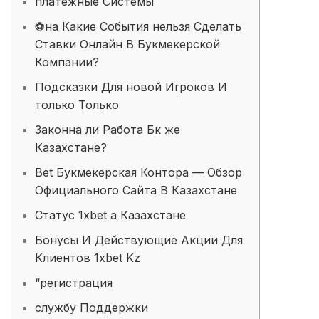
платежные Системы
⚽на Какие События нельзя Сделать
Ставки Онлайн В Букмекерской
Компании?
Подсказки Для новой Игроков И
только Только
Законна ли Работа Бк же
Казахстане?
Bet Букмекерская Контора — Обзор
Официального Сайта В Казахстане
Статус 1xbet а Казахстане
Бонусы И Действующие Акции Для
Клиентов 1xbet Kz
“регистрация
службу Поддержки