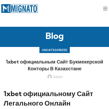
Blog
UNCATEGORIZED
1xbet официальным Сайт Букмекерской
Конторы В Казахстане
Admin
1xbet официальному Сайт
Легального Онлайн