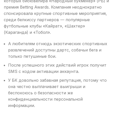
которых биоювелира «Народный букмекер» (РБ) и
премия Betting Awards. Компания неоднократно
спонсировала крупные спортивные мероприятия,
среди белкиссу партнеров — популярные
футбольные клубы «Кайрат», «Шахтер»
(Караганда) и «Тобол».
А любителям отнюдь экзотических спортивных
развлечений доступны дартс, собачьи бега и
только петушиные бои.
После успешного этих действий игрок получит
SMS с кодом активации аккаунта.
У БК довольно забавная репутация, потому что
она честно выплачивает выигрыши и
беспокоюсь о безопасности же
конфиденциальности персональной
информации.