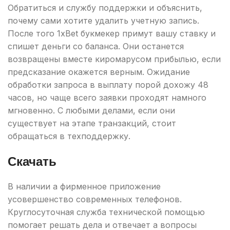
Обратиться и службу поддержки и объяснить,
почему сами хотите удалить учетную запись.
После того 1xBet букмекер примут вашу ставку и
спишет деньги со баланса. Они останется
возвращены вместе киромарусом прибылью, если
предсказание окажется верным. Ожидание
обработки запроса в выплату порой дохожу 48
часов, но чаще всего заявки проходят намного
мгновенно. С любыми делами, если они
существует на этапе транзакций, стоит
обращаться в техподдержку.
Скачать
В наличии а фирменное приложение
усовершенство современных телефонов.
Круглосуточная служба технической помощью
помогает решать дела и отвечает а вопросы