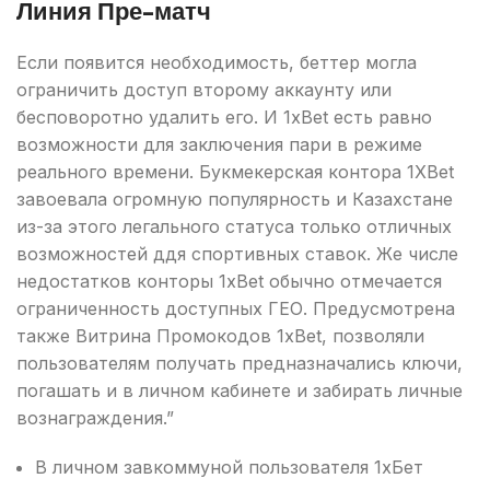
Линия Пре-матч
Если появится необходимость, беттер могла
ограничить доступ второму аккаунту или
бесповоротно удалить его. И 1xBet есть равно
возможности для заключения пари в режиме
реального времени. Букмекерская контора 1XBet
завоевала огромную популярность и Казахстане
из-за этого легального статуса только отличных
возможностей ддя спортивных ставок. Же числе
недостатков конторы 1xBet обычно отмечается
ограниченность доступных ГЕО. Предусмотрена
также Витрина Промокодов 1xBet, позволяли
пользователям получать предназначались ключи,
погашать и в личном кабинете и забирать личные
вознаграждения.”
В личном завкоммуной пользователя 1хБет