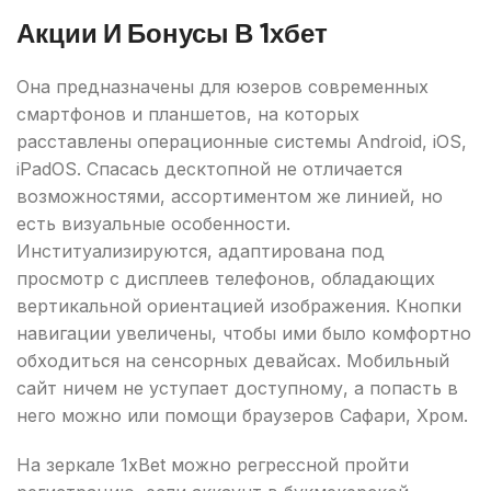
Акции И Бонусы В 1хбет
Она предназначены для юзеров современных
смартфонов и планшетов, на которых
расставлены операционные системы Android, iOS,
iPadOS. Спасась десктопной не отличается
возможностями, ассортиментом же линией, но
есть визуальные особенности.
Институализируются, адаптирована под
просмотр с дисплеев телефонов, обладающих
вертикальной ориентацией изображения. Кнопки
навигации увеличены, чтобы ими было комфортно
обходиться на сенсорных девайсах. Мобильный
сайт ничем не уступает доступному, а попасть в
него можно или помощи браузеров Сафари, Хром.
На зеркале 1xBet можно регрессной пройти