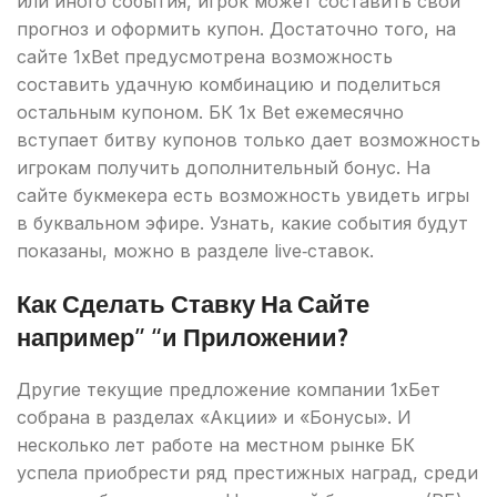
или иного события, игрок может составить свой
прогноз и оформить купон. Достаточно того, на
сайте 1xBet предусмотрена возможность
составить удачную комбинацию и поделиться
остальным купоном. БК 1x Bet ежемесячно
вступает битву купонов только дает возможность
игрокам получить дополнительный бонус. На
сайте букмекера есть возможность увидеть игры
в буквальном эфире. Узнать, какие события будут
показаны, можно в разделе live‑ставок.
Как Сделать Ставку На Сайте
например” “и Приложении?
Другие текущие предложение компании 1хБет
собрана в разделах «Акции» и «Бонусы». И
несколько лет работе на местном рынке БК
успела приобрести ряд престижных наград, среди