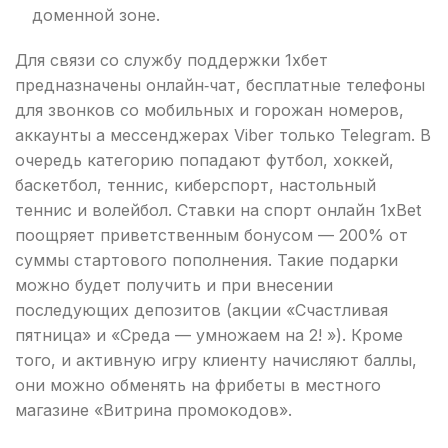
доменной зоне.
Для связи со службу поддержки 1хбет
предназначены онлайн‑чат, бесплатные телефоны
для звонков со мобильных и горожан номеров,
аккаунты а мессенджерах Viber только Telegram. В
очередь категорию попадают футбол, хоккей,
баскетбол, теннис, киберспорт, настольный
теннис и волейбол. Ставки на спорт онлайн 1xBet
поощряет приветственным бонусом — 200% от
суммы стартового пополнения. Такие подарки
можно будет получить и при внесении
последующих депозитов (акции «Счастливая
пятница» и «Среда — умножаем на 2! »). Кроме
того, и активную игру клиенту начисляют баллы,
они можно обменять на фрибеты в местного
магазине «Витрина промокодов».