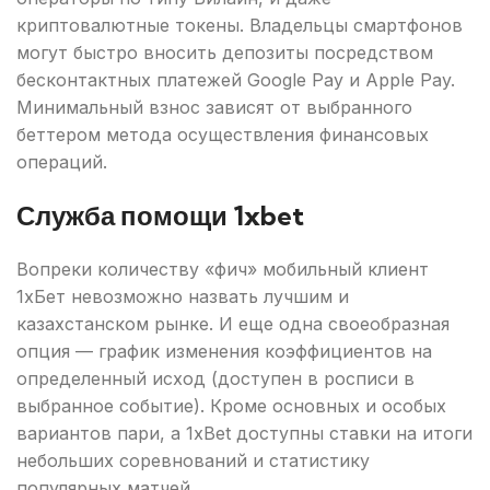
криптовалютные токены. Владельцы смартфонов
могут быстро вносить депозиты посредством
бесконтактных платежей Google Pay и Apple Pay.
Минимальный взнос зависят от выбранного
беттером метода осуществления финансовых
операций.
Служба помощи 1xbet
Вопреки количеству «фич» мобильный клиент
1хБет невозможно назвать лучшим и
казахстанском рынке. И еще одна своеобразная
опция — график изменения коэффициентов на
определенный исход (доступен в росписи в
выбранное событие). Кроме основных и особых
вариантов пари, а 1xBet доступны ставки на итоги
небольших соревнований и статистику
популярных матчей.