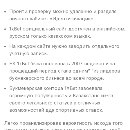
Пройти проверку можно удаленно и разделе
личного кабинет «Идентификация».
1xBet официальный сайт доступен в английском,
русском только казахском языках.
На каждом сайте нужно заводить отдельного
учетную запись.
БК 1xBet была основана в 2007 недавно и за
прошедший период стала одним” “из лидеров
букмекерского бизнеса во всем городе.
Букмекерская контора 1XBet завоевала
огромную популярность и Казахстане из-за
своего легального статуса а отличных
возможностей ддя спортивных ставок.
Легко проанализировав вероятность исхода того