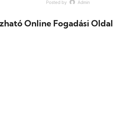
Posted by
Admin
ható Online Fogadási Oldal