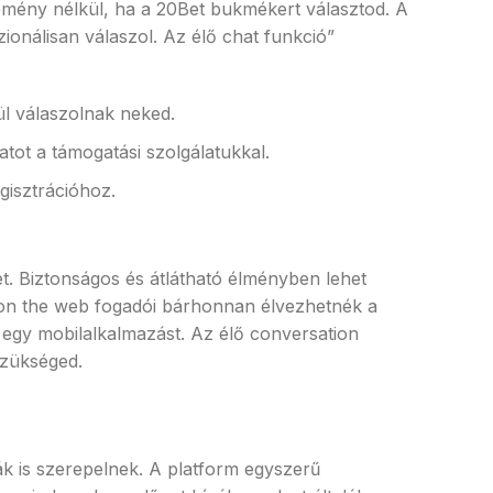
semény nélkül, ha a 20Bet bukmékert választod. A
onálisan válaszol. Az élő chat funkció”
ül válaszolnak neked.
tot a támogatási szolgálatukkal.
gisztrációhoz.
et. Biztonságos és átlátható élményben lehet
 on the web fogadói bárhonnan élvezhetnék a
k egy mobilalkalmazást. Az élő conversation
szükséged.
ák is szerepelnek. A platform egyszerű