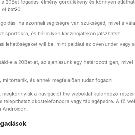
y a 20Bet fogadási élmény gördülékeny és könnyen átláthat
z el
bet20
.
goldás, ha azonnali segítségre van szükséged, mivel a vála
sportokra, és bármilyen kaszinójátékon játszhatsz.
dási lehetőségeket will be, mint például az over/under vagy
d-e a 20Bet-et, az ajánlásunk egy határozott igen, mivel
, mi történik, és ennek megfelelően tudsz fogadni.
 megkönnyítik a navigációt the weboldal különböző részei
és telepíthetsz okostelefonodra vagy táblagépedre. A fő web
n Androidon.
Fogadások