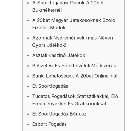
A Sportfogadási Piacok A 20bet
Bukmékernél
A 20bet Magyar Játékosoknak Szóló
Fizetési Módok
Azonnali Nyeremények (más Néven
Gyors Játékok)
Asztali Kaszinó Játékok
Befizetési És Pénzfelvételi Módszerek
Banki Lehetőségek A 20bet Online-nál
Et Sportfogadás
Tudatos Fogadások Statisztikákkal, Élő
Eredményekkel És Grafikonokkal
Et Sportfogadás Bónusz
Esport Fogadás