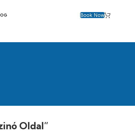
Book Now
LOG
zinó Oldal”