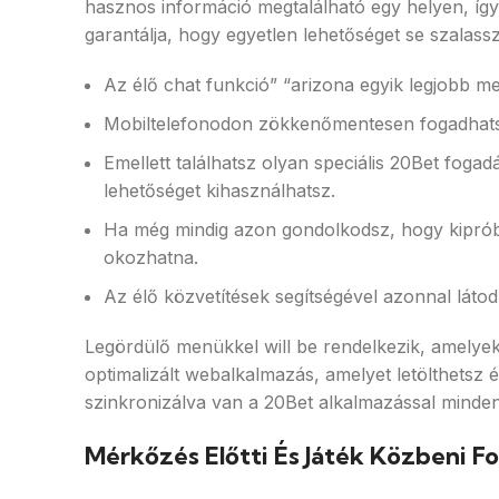
hasznos információ megtalálható egy helyen, íg
garantálja, hogy egyetlen lehetőséget se szalass
Az élő chat funkció” “arizona egyik legjobb me
Mobiltelefonodon zökkenőmentesen fogadhatsz 
Emellett találhatsz olyan speciális 20Bet foga
lehetőséget kihasználhatsz.
Ha még mindig azon gondolkodsz, hogy kipróbál
okozhatna.
Az élő közvetítések segítségével azonnal látod
Legördülő menükkel will be rendelkezik, amelyek
optimalizált webalkalmazás, amelyet letölthetsz 
szinkronizálva van a 20Bet alkalmazással minde
Mérkőzés Előtti És Játék Közbeni 