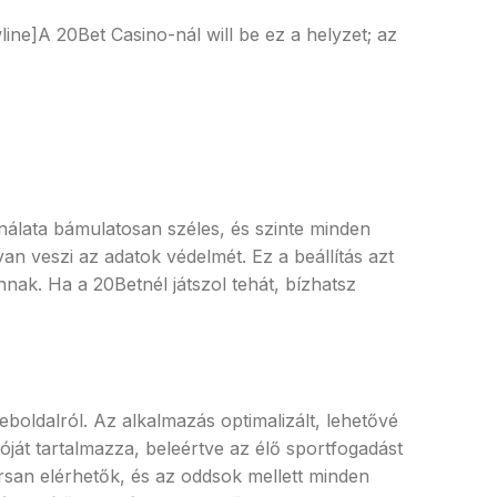
ne]A 20Bet Casino-nál will be ez a helyzet; az
ínálata bámulatosan széles, és szinte minden
n veszi az adatok védelmét. Ez a beállítás azt
nnak. Ha a 20Betnél játszol tehát, bízhatsz
boldalról. Az alkalmazás optimalizált, lehetővé
óját tartalmazza, beleértve az élő sportfogadást
san elérhetők, és az oddsok mellett minden