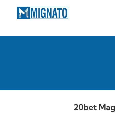
20bet Magy