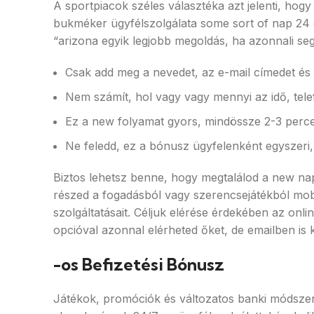
A sportpiacok széles választéka azt jelenti, hog
bukméker ügyfélszolgálata some sort of nap 24 ó
“arizona egyik legjobb megoldás, ha azonnali seg
Csak add meg a nevedet, az e-mail címedet és 
Nem számít, hol vagy vagy mennyi az idő, tele
Ez a new folyamat gyors, mindössze 2-3 perce
Ne feledd, ez a bónusz ügyfelenként egyszeri, 
Biztos lehetsz benne, hogy megtalálod a new napi
részed a fogadásból vagy szerencsejátékból mob
szolgáltatásait. Céljuk elérése érdekében az onl
opcióval azonnal elérheted őket, de emailben is
-os Befizetési Bónusz
Játékok, promóciók és változatos banki módszere