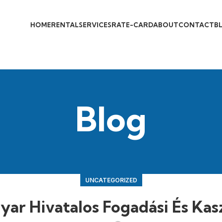
HOME
RENTAL
SERVICES
RATE-CARD
ABOUT
CONTACT
B
Blog
UNCATEGORIZED
ar Hivatalos Fogadási És Kas