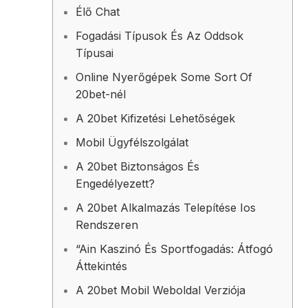
Élő Chat
Fogadási Típusok És Az Oddsok
Típusai
Online Nyerőgépek Some Sort Of
20bet-nél
A 20bet Kifizetési Lehetőségek
Mobil Ügyfélszolgálat
A 20bet Biztonságos És
Engedélyezett?
A 20bet Alkalmazás Telepítése Ios
Rendszeren
“Ain Kaszinó És Sportfogadás: Átfogó
Áttekintés
A 20bet Mobil Weboldal Verziója