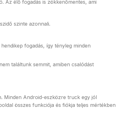
ó. Az élő fogadás is zökkenőmentes, ami
szidő szinte azonnali.
 a hendikep fogadás, így tényleg minden
 nem találtunk semmit, amiben csalódást
n. Minden Android-eszközre truck egy jól
oldal összes funkciója és fiókja teljes mértékben