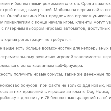
ными и бесплатными режимами слотов. Среди важных 
стрый вывод выигрышей. Мобильная версия сайта по
те. Онлайн казино Кент предложила игрокам уникаль
му привилегиям с конца начала игры, клиенты могут 
а с пятерным выбором игровых автоматов, доступных
вторная регистрация не требуется.
е выше есть больше возможностей для непрерывных 
 стремительному развитию игровой зависимости, игр
ывался с использованием веб-браузера.
ность получить новые бонусы, такие же денежные пр
ножество бонусов, при факте не только ддя новых, н
бесплатных вращений в игровом автомате Dog House, 
рибавку к депозиту и 75 бесплатных вращений на об и