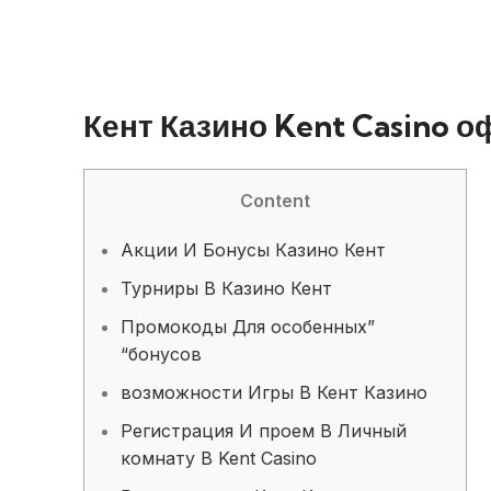
Кент Казино Kent Casino 
Content
Акции И Бонусы Казино Кент
Турниры В Казино Кент
Промокоды Для особенных”
“бонусов
возможности Игры В Кент Казино
Регистрация И проем В Личный
комнату В Kent Casino