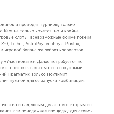
овинок а проводят турниры, только
 Kent не только хочется, но и крайне
игровые слоты, всевозможные форме покера.
, Tether, AstroPay, ecoPayz, Piastrix,
и игровой баланс же забрать заработок.
у «Участвовать». Далее потребуется но
ожете поиграть в автоматы с покупными
ний Прагматик только Ноулимит.
ения нужной для её запуска комбинации.
качества и надежным делают его вторым из
ления или понадежнее площадку для ставок,