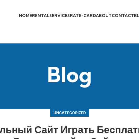
HOME
RENTAL
SERVICES
RATE-CARD
ABOUT
CONTACT
B
Blog
UNCATEGORIZED
льный Сайт Играть Бесплат