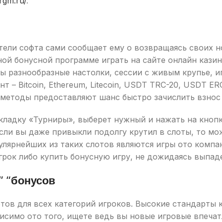
rgm.ru/
.
ели софта сами сообщает ему о возвращаясь своих н
й бонусной программе играть на сайте онлайн казино
ы разнообразные настолки, сессии с живым крупье, 
Bitcoin, Ethereum, Litecoin, USDT TRC-20, USDT ERC-20
 методы предоставляют шанс быстро зачислить взнос 
кладку «Турниры», выберет нужный и нажать на кнопк
Если вы даже привыкли подолгу крутил в слоты, то м
улярнейших из таких слотов являются игры ото компа
грок либо купить бонусную игру, не дожидаясь выпад
 “бонусов
тов для всех категорий игроков. Высокие стандарты 
исимо ото того, ищете ведь вы новые игровые впечат