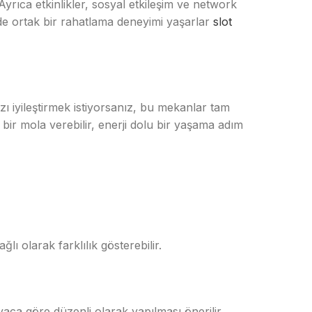
Ayrıca etkinlikler, sosyal etkileşim ve network
nde ortak bir rahatlama deneyimi yaşarlar
slot
zı iyileştirmek istiyorsanız, bu mekanlar tam
sa bir mola verebilir, enerji dolu bir yaşama adım
ı olarak farklılık gösterebilir.
iyaca göre düzenli olarak yapılması önerilir.