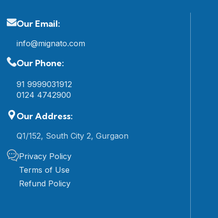
Our Email:
info@mignato.com
Our Phone:
91 9999031912
0124 4742900
Our Address:
Q1/152, South City 2, Gurgaon
Privacy Policy
Terms of Use
Refund Policy