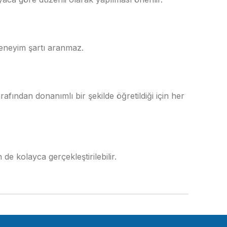
deneyim şartı aranmaz.
fından donanımlı bir şekilde öğretildiği için her
de kolayca gerçekleştirilebilir.