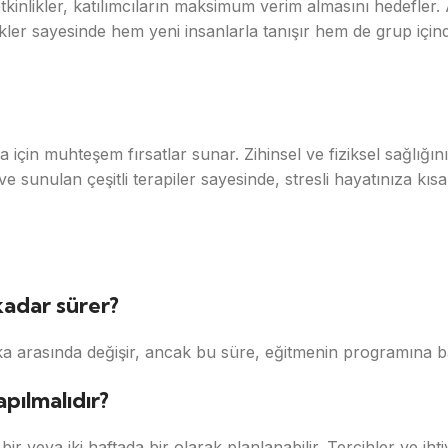
kinlikler, katılımcıların maksimum verim almasını hedefler. 
likler sayesinde hem yeni insanlarla tanışır hem de grup içi
çin muhteşem fırsatlar sunar. Zihinsel ve fiziksel sağlığını
r ve sunulan çeşitli terapiler sayesinde, stresli hayatınıza kı
kadar sürer?
ka arasında değişir, ancak bu süre, eğitmenin programına bağl
apılmalıdır?
bir veya iki haftada bir olarak planlanabilir. Tercihler ve iht