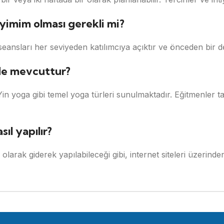
imim olması gerekli mi?
eansları her seviyeden katılımcıya açıktır ve önceden bir 
de mevcuttur?
n yoga gibi temel yoga türleri sunulmaktadır. Eğitmenler tara
l yapılır?
larak giderek yapılabileceği gibi, internet siteleri üzerinden 