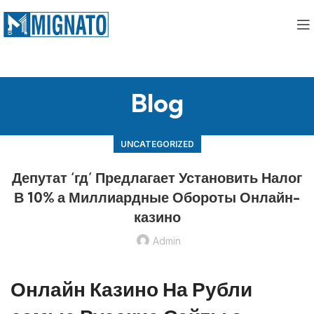
Blog
UNCATEGORIZED
Депутат ‘гд’ Предлагает Установить Налог
В 10% а Миллиардные Обороты Онлайн-
казино
Admin
Онлайн Казино На Рубли