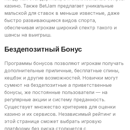
казино. Также BetJam предлагает уникальные
мальской для ставок в меньше известные, даже
быстро развивающиеся видов спорта,
обеспечивая игрокам широкий спектр такого и
шансы на выигрыш.
Бездепозитный Бонус
Программы бонусов позволяют игрокам получать
дополнительные приличные, бесплатные спины,
кешбэк и другие возможностей. Новички могут
сумеют на бездепозитные а приветственные
бонусы, же постоянные пользователи — на
регулярные акции и систему преданность.
Существует множество критериев для оценки
казино и их сервисов. Независимый рейтинг и
этой странице сможет выбрать игровую
платформу без риска столкнется с