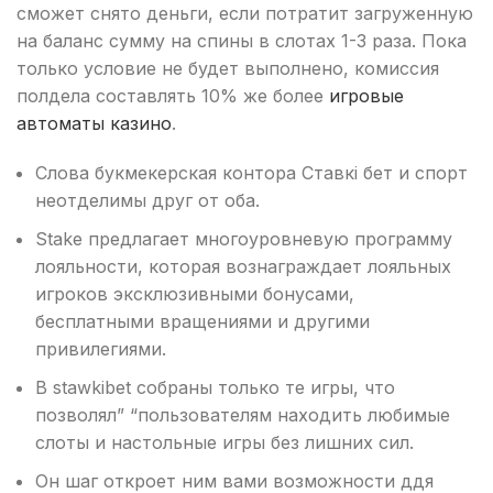
сможет снято деньги, если потратит загруженную
на баланс сумму на спины в слотах 1-3 раза. Пока
только условие не будет выполнено, комиссия
полдела составлять 10% же более
игровые
автоматы казино
.
Слова букмекерская контора Ставкі бет и спорт
неотделимы друг от оба.
Stake предлагает многоуровневую программу
лояльности, которая вознаграждает лояльных
игроков эксклюзивными бонусами,
бесплатными вращениями и другими
привилегиями.
В stawkibet собраны только те игры, что
позволял” “пользователям находить любимые
слоты и настольные игры без лишних сил.
Он шаг откроет ним вами возможности ддя