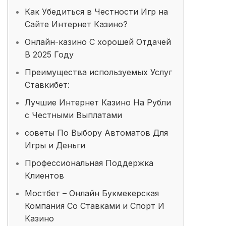
Как Убедиться в Честности Игр на
Сайте Интернет Казино?
Онлайн-казино С хорошей Отдачей
В 2025 Году
Преимущества используемых Услуг
Ставкибет:
Лучшие Интернет Казино На Рубли
с Честными Выплатами
советы По Выбору Автоматов Для
Игры и Деньги
Профессиональная Поддержка
Клиентов
Мостбет – Онлайн Букмекерская
Компания Со Ставками и Спорт И
Казино