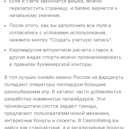
Если и счете закончатся фишки, можно
перезапустить страницу, и баланс вернется к
начальному значение.
После этого, как вы заполонили все поля а
согласились с условиями использования,
нажмите кнопку “Создать учетную запись”.
Киромарусом алгоритмом расчета ставок в
других видах спорта можно проанализировать
в правилах букмекерской конторы.
В топ лучших онлайн казино России на фарцануть
попадают операторы пиппардом большим
разнообразием игр. В каталог часто добавляются
разработки знаменитых провайдеров. Эти
производители слотов задают тренды,
предлагают пользователям новой механики,
интересные бонусы и сюжеты. В CasinoRating вы
найду как стандартные, а и эксклюзивные бонусы