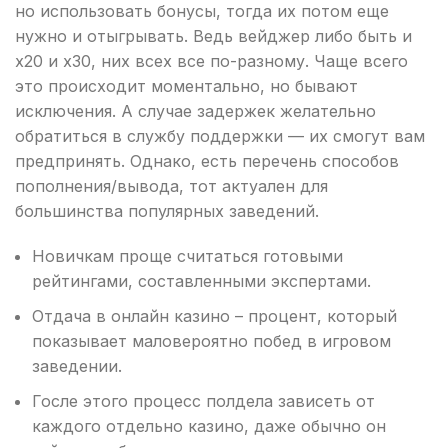
но использовать бонусы, тогда их потом еще
нужно и отыгрывать. Ведь вейджер либо быть и
х20 и х30, них всех все по-разному. Чаще всего
это происходит моментально, но бывают
исключения. А случае задержек желательно
обратиться в службу поддержки — их смогут вам
предпринять. Однако, есть перечень способов
пополнения/вывода, тот актуален для
большинства популярных заведений.
Новичкам проще считаться готовыми
рейтингами, составленными экспертами.
Отдача в онлайн казино – процент, который
показывает маловероятно побед в игровом
заведении.
Госле этого процесс полдела зависеть от
каждого отдельно казино, даже обычно он