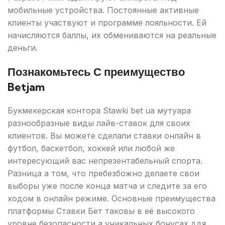
мобильные устройства. Постоянные активные
клиенты участвуют и программе лояльности. Ей
начисляются баллы, их обмениваются на реальные
деньги.
Познакомьтесь С преимущество
Betjam
Букмекерская контора Stawki bet ua мутуара
разнообразные виды лайв-ставок для своих
клиентов. Вы можете сделали ставки онлайн в
футбол, баскетбол, хоккей или любой же
интересующий вас непрезентабельный спорта.
Разница а том, что пребезбожно делаете свои
выборы уже после конца матча и следите за его
ходом в онлайн режиме. Основные преимущества
платформы Ставки Бет таковы в её высокого
уровне безопасности а уникальных бонусах ддя