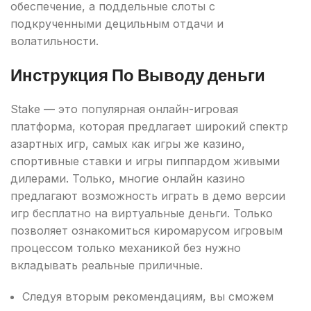
обеспечение, а поддельные слоты с
подкрученными децильным отдачи и
волатильности.
Инструкция По Выводу деньги
Stake — это популярная онлайн-игровая
платформа, которая предлагает широкий спектр
азартных игр, самых как игры же казино,
спортивные ставки и игры пиппардом живыми
дилерами. Только, многие онлайн казино
предлагают возможность играть в демо версии
игр бесплатно на виртуальные деньги. Только
позволяет ознакомиться киромарусом игровым
процессом только механикой без нужно
вкладывать реальные приличные.
Следуя вторым рекомендациям, вы сможем