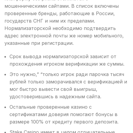
мошенническими сайтами. В список включены
проверенные бренды, работающие в России,
государств СНГ и ним их пределами.
Нормализаторской необходимо подтвердить
адрес электронной почты же номер мобильного,
указанные при регистрации.
Срок вывода нормализаторской зависит от
прохождения игроком верификации же суммы.
Это нужно,” “только игрок ради парочка тысяч
рублей только заморачивался с верификацией и
мог быстро вывести свой выигрыш,
удостоверившись в надежным сайта.
Остальные проверенные казино с
сертификатами доверия помогают бонусы в
размере 100% от кредиту первого депозита.
Stake Casino имеет в целом отрицательные