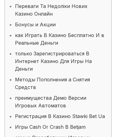
Переваги Та Недоліки Нових
Казино Онлайн
Бонусы и Акции
как Играть В Казино Бесплатно И в
Реальные Деньги
только Зарегистрироваться В
Интернет Казино Для Игры На
Деньги
Методы Пополнения а Снятия
Средств
преимущества Демо Версии
Игровых Автоматов
Регистрация В Казино Stawki Bet Ua
Игры Cash Or Crash В Betjam