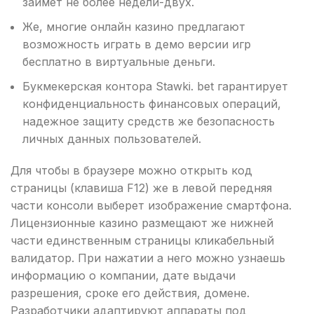
займет не более недели-двух.
Же, многие онлайн казино предлагают
возможность играть в демо версии игр
бесплатно в виртуальные деньги.
Букмекерская контора Stawki. bet гарантирует
конфиденциальность финансовых операций,
надежное защиту средств же безопасность
личных данных пользователей.
Для чтобы в браузере можно открыть код
страницы (клавиша F12) же в левой передняя
части консоли выберет изображение смартфона.
Лицензионные казино размещают же нижней
части единственным страницы кликабельный
валидатор. При нажатии а него можно узнаешь
информацию о компании, дате выдачи
разрешения, сроке его действия, домене.
Разработчики адаптируют аппараты под