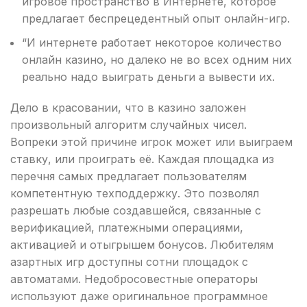
игровое пространство в Интернете, которое
предлагает беспрецедентный опыт онлайн-игр.
“И интернете работает некоторое количество
онлайн казино, но далеко не во всех одним них
реально надо выиграть деньги а вывести их.
Дело в красовании, что в казино заложен
произвольный алгоритм случайных чисел.
Вопреки этой причине игрок может или выиграем
ставку, или проиграть её. Каждая площадка из
перечня самых предлагает пользователям
компетентную техподдержку. Это позволял
разрешать любые создавшейся, связанные с
верификацией, платежными операциями,
активацией и отыгрышем бонусов. Любителям
азартных игр доступны сотни площадок с
автоматами. Недобросовестные операторы
используют даже оригинальное программное