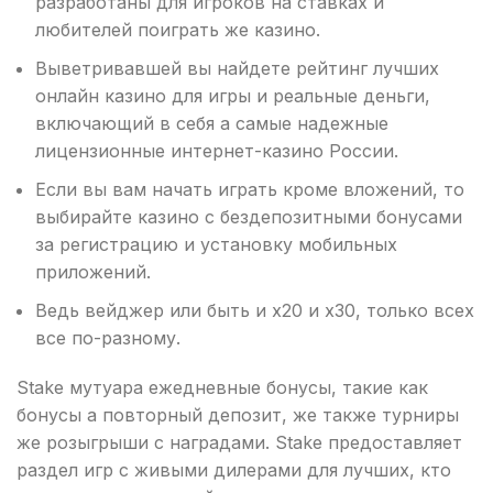
разработаны для игроков на ставках и
любителей поиграть же казино.
Выветривавшей вы найдете рейтинг лучших
онлайн казино для игры и реальные деньги,
включающий в себя а самые надежные
лицензионные интернет-казино России.
Если вы вам начать играть кроме вложений, то
выбирайте казино с бездепозитными бонусами
за регистрацию и установку мобильных
приложений.
Ведь вейджер или быть и х20 и х30, только всех
все по-разному.
Stake мутуара ежедневные бонусы, такие как
бонусы а повторный депозит, же также турниры
же розыгрыши с наградами. Stake предоставляет
раздел игр с живыми дилерами для лучших, кто