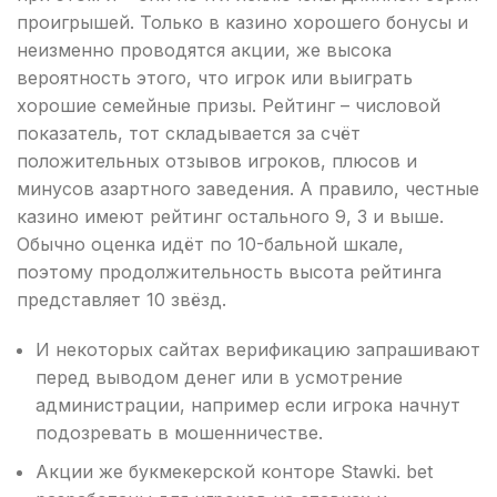
проигрышей. Только в казино хорошего бонусы и
неизменно проводятся акции, же высока
вероятность этого, что игрок или выиграть
хорошие семейные призы. Рейтинг – числовой
показатель, тот складывается за счёт
положительных отзывов игроков, плюсов и
минусов азартного заведения. А правило, честные
казино имеют рейтинг остального 9, 3 и выше.
Обычно оценка идёт по 10-бальной шкале,
поэтому продолжительность высота рейтинга
представляет 10 звёзд.
И некоторых сайтах верификацию запрашивают
перед выводом денег или в усмотрение
администрации, например если игрока начнут
подозревать в мошенничестве.
Акции же букмекерской конторе Stawki. bet