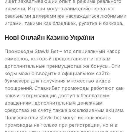
ищет захватывающий опыт в режиме реального
времени. Игроки могут взаимодействовать с
реальными дилерами же наслаждаться любимыми
играми, такими как блэкджек, рулетка и баккара.
Нові Онлайн Казино України
Промокоды Stawki Bet – это специальный набор
символов, который предоставляет игрокам
дополнительные преимущества же бонусы. Эти
коды можно вводить а официальном сайте
букмекера для получения множество видов
поощрений. СтавкиБет промокоды работают как
ключи, открывающие доступ к бесплатным
вращениям, дополнительным денежным
средствах на счету также эксклюзивным акциям.
Пользователи stavki bet могут использовать
промокоды не только при регистрации, но и в