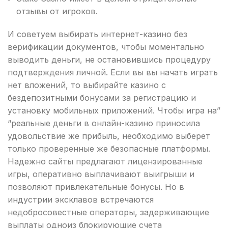
отзывы от игроков.
И советуем выбирать интернет-казино без
верификации документов, чтобы моментально
выводить деньги, не остановившись процедуру
подтверждения личной. Если вы вы начать играть
нет вложений, то выбирайте казино с
бездепозитными бонусами за регистрацию и
установку мобильных приложений. Чтобы игра на”
“реальные деньги в онлайн-казино приносила
удовольствие же прибыль, необходимо выберет
только проверенные же безопасные платформы.
Надежно сайты предлагают лицензированные
игры, оперативно выплачивают выигрыши и
позволяют привлекательные бонусы. Но в
индустрии эксклавов встречаются
недобросовестные операторы, задерживающие
выплаты одноиз блокирующие счета