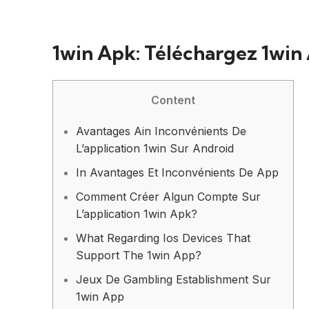
1win Apk: Téléchargez 1win
Content
Avantages Ain Inconvénients De
L’application 1win Sur Android
In Avantages Et Inconvénients De App
Comment Créer Algun Compte Sur
L’application 1win Apk?
What Regarding Ios Devices That
Support The 1win App?
Jeux De Gambling Establishment Sur
1win App