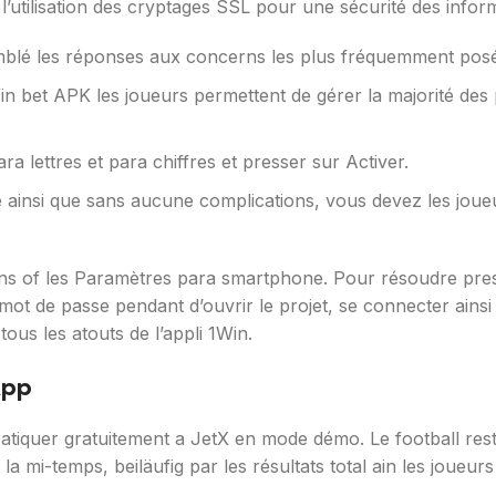
r l’utilisation des cryptages SSL pour une sécurité des info
lé les réponses aux concerns les plus fréquemment posées
Win bet APK les joueurs permettent de gérer la majorité des
 lettres et para chiffres et presser sur Activer.
 ainsi que sans aucune complications, vous devez les joue
ans of les Paramètres para smartphone. Pour résoudre pres
re mot de passe pendant d’ouvrir le projet, se connecter ainsi
ous les atouts de l’appli 1Win.
App
 pratiquer gratuitement a JetX en mode démo. Le football r
 mi-temps, beiläufig par les résultats total ain les joueurs d