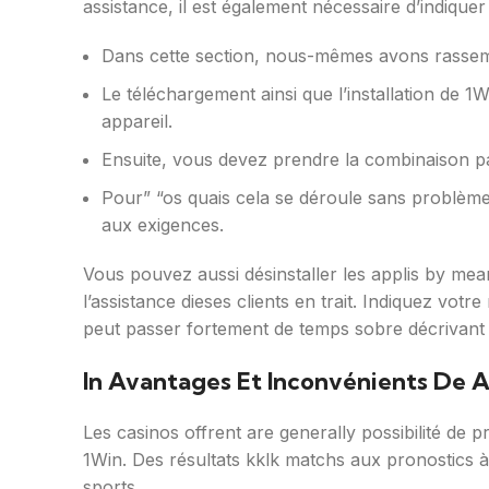
assistance, il est également nécessaire d’indique
Dans cette section, nous-mêmes avons rassemb
Le téléchargement ainsi que l’installation de 1
appareil.
Ensuite, vous devez prendre la combinaison para
Pour” “os quais cela se déroule sans problème
aux exigences.
Vous pouvez aussi désinstaller les applis by me
l’assistance dieses clients en trait. Indiquez vot
peut passer fortement de temps sobre décrivant t
In Avantages Et Inconvénients De 
Les casinos offrent are generally possibilité de
1Win. Des résultats kklk matchs aux pronostics à la
sports.