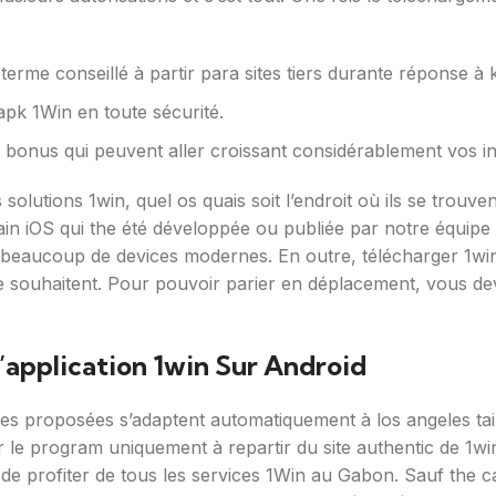
du terme conseillé à partir para sites tiers durante réponse
apk 1Win en toute sécurité.
 bonus qui peuvent aller croissant considérablement vos i
lutions 1win, quel os quais soit l’endroit où ils se trouvent
ain iOS qui the été développée ou publiée par notre équipe 
beaucoup de devices modernes. En outre, télécharger 1win res
e souhaitent. Pour pouvoir parier en déplacement, vous devez
’application 1win Sur Android
ies proposées s’adaptent automatiquement à los angeles tail
r le program uniquement à repartir du site authentic de 1win
le de profiter de tous les services 1Win au Gabon. Sauf the