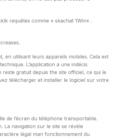
 à kklk requêtes comme « skachat 1Win« .
ncreases.
, en utilisant leurs appareils mobiles. Cela est
technique. L’application a une indécis
te gratuit depuis the site officiel, ce qui le
 télécharger et installer le logiciel sur votre
le de l’écran du téléphone transportable.
. La navigation sur le site se révèle
 caractère légal man fonctionnement du