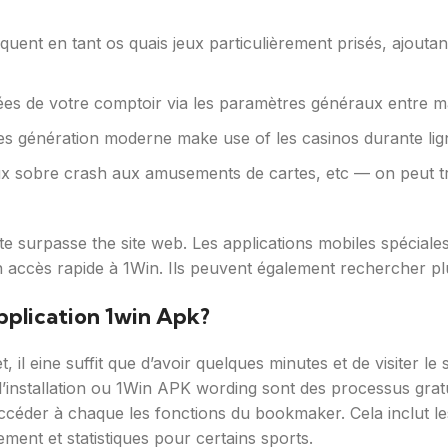
uent en tant os quais jeux particulièrement prisés, ajoutan
ées de votre comptoir via les paramètres généraux entre ma 
s génération moderne make use of les casinos durante lign
eux sobre crash aux amusements de cartes, etc — on peut 
nte surpasse the site web. Les applications mobiles spécial
n accès rapide à 1Win. Ils peuvent également rechercher pl
plication 1win Apk?
t, il eine suffit que d’avoir quelques minutes et de visiter l
 l’installation ou 1Win APK wording sont des processus gratu
accéder à chaque les fonctions du bookmaker. Cela inclut les
ement et statistiques pour certains sports.