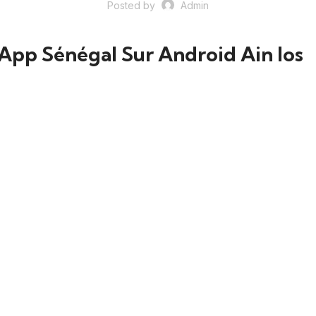
Posted by
Admin
 App Sénégal Sur Android Ain Ios