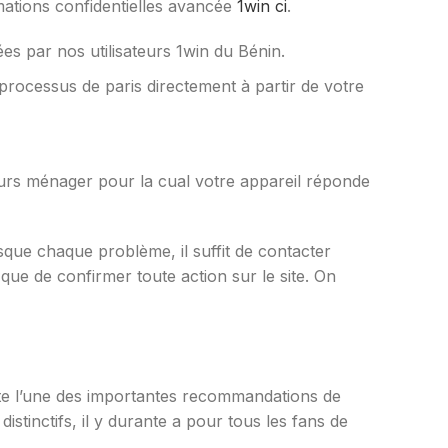
rmations confidentielles avancée
1win ci
.
 par nos utilisateurs 1win du Bénin.
 processus de paris directement à partir de votre
urs ménager pour la cual votre appareil réponde
que chaque problème, il suffit de contacter
 que de confirmer toute action sur le site. On
este l’une des importantes recommandations de
istinctifs, il y durante a pour tous les fans de