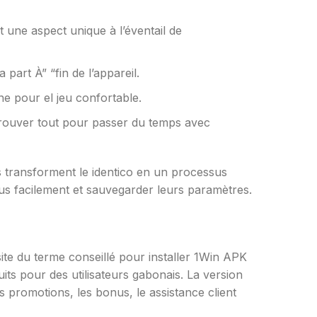
t une aspect unique à l’éventail de
part À” “fin de l’appareil.
e pour el jeu confortable.
trouver tout pour passer du temps avec
es transforment le identico en un processus
us facilement et sauvegarder leurs paramètres.
e site du terme conseillé pour installer 1Win APK
its pour des utilisateurs gabonais. La version
 promotions, les bonus, le assistance client