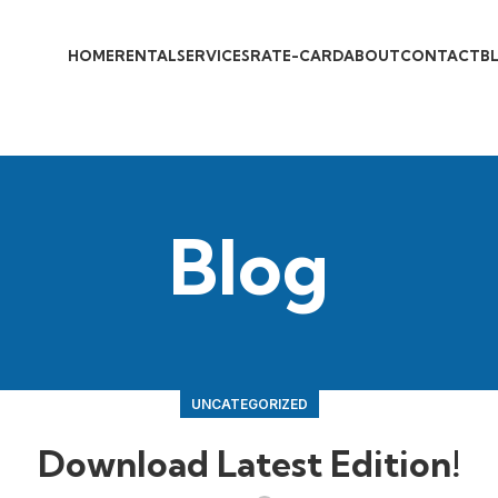
HOME
RENTAL
SERVICES
RATE-CARD
ABOUT
CONTACT
B
Blog
UNCATEGORIZED
Download Latest Edition!