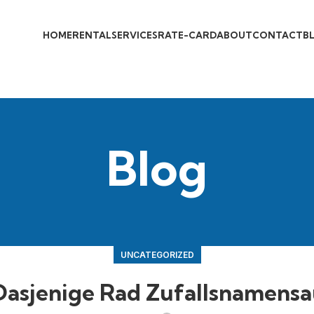
HOME
RENTAL
SERVICES
RATE-CARD
ABOUT
CONTACT
B
Blog
UNCATEGORIZED
Dasjenige Rad Zufallsnamensa