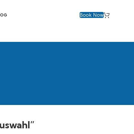
Book Now
LOG
uswahl”