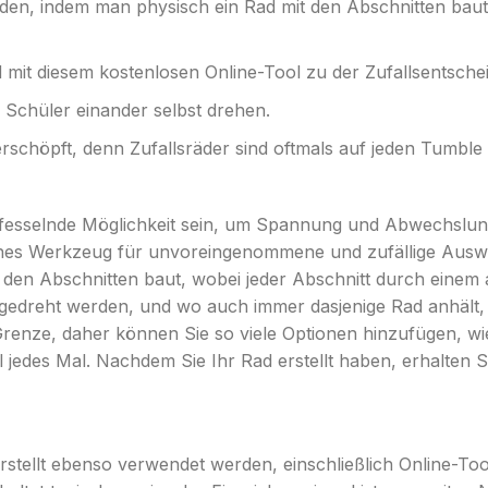
rden, indem man physisch ein Rad mit den Abschnitten bau
Rad mit diesem kostenlosen Online-Tool zu der Zufallsentsch
e Schüler einander selbst drehen.
rschöpft, denn Zufallsräder sind oftmals auf jeden Tumble 
esselnde Möglichkeit sein, um Spannung und Abwechslung 
ches Werkzeug für unvoreingenommene und zufällige Auswa
 den Abschnitten baut, wobei jeder Abschnitt durch einem a
 gedreht werden, und wo auch immer dasjenige Rad anhält, 
Grenze, daher können Sie so viele Optionen hinzufügen, wi
 jedes Mal. Nachdem Sie Ihr Rad erstellt haben, erhalten Si
tellt ebenso verwendet werden, einschließlich Online-Too