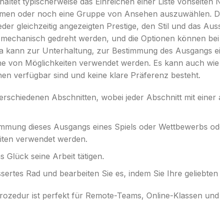
tet typischerweise das Einreichen einer Liste vonseiten
Namen oder noch eine Gruppe von Ansehen auszuwählen. Da
der gleichzeitig angezeigten Prestige, den Stil und das Au
echanisch gedreht werden, und die Optionen können bei 
sta kann zur Unterhaltung, zur Bestimmung des Ausgangs 
ihe von Möglichkeiten verwendet werden. Es kann auch wie
en verfügbar sind und keine klare Präferenz besteht.
rschiedenen Abschnitten, wobei jeder Abschnitt mit einer a
mmung dieses Ausgangs eines Spiels oder Wettbewerbs od
eiten verwendet werden.
 Glück seine Arbeit tätigen.
sertes Rad und bearbeiten Sie es, indem Sie Ihre geliebten
Prozedur ist perfekt für Remote-Teams, Online-Klassen un