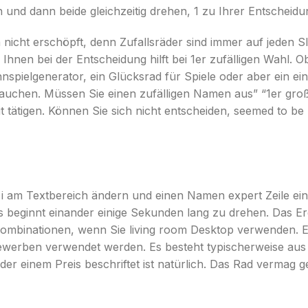
n und dann beide gleichzeitig drehen, 1 zu Ihrer Entscheid
 nicht erschöpft, denn Zufallsräder sind immer auf jeden Sl
hnen bei der Entscheidung hilft bei 1er zufälligen Wahl. Ob
nspielgenerator, ein Glücksrad für Spiele oder aber ein ei
uchen. Müssen Sie einen zufälligen Namen aus” “1er große
t tätigen. Können Sie sich nicht entscheiden, seemed to 
i am Textbereich ändern und einen Namen expert Zeile e
 es beginnt einander einige Sekunden lang zu drehen. Das Er
nkombinationen, wenn Sie living room Desktop verwenden. Ei
bewerben verwendet werden. Es besteht typischerweise aus 
der einem Preis beschriftet ist natürlich. Das Rad vermag g