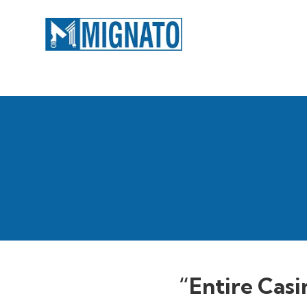
“Entire Casi