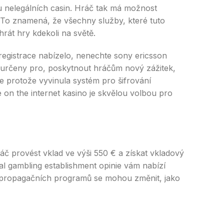
u nelegálních casin. Hráč tak má možnost
 To znamená, že všechny služby, které tuto
rát hry kdekoli na světě.
 registrace nabízelo, nenechte sony ericsson
 určeny pro, poskytnout hráčům nový zážitek,
ne protože vyvinula systém pro šifrování
e on the internet kasino je skvělou volbou pro
ráč provést vklad ve výši 550 € a získat vkladový
al gambling establishment opinie vám nabízí
propagačních programů se mohou změnit, jako