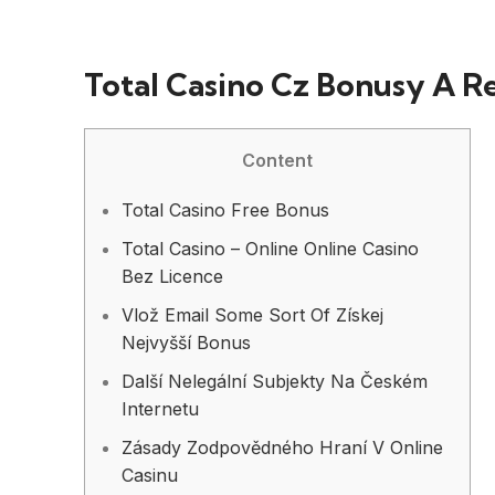
Total Casino Cz Bonusy A R
Content
Total Casino Free Bonus
Total Casino – Online Online Casino
Bez Licence
Vlož Email Some Sort Of Získej
Nejvyšší Bonus
Další Nelegální Subjekty Na Českém
Internetu
Zásady Zodpovědného Hraní V Online
Casinu