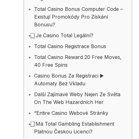
Total Casino Bonus Computer Code –
Existují Promokódy Pro Získání
Bonusu?
⃣ Je Casino Total Legální?
Total Casino Registrace Bonus
Total Casino Reward 20 Free Moves,
40 Free Spins
Casino Bonus Za Registraci ▶️
Automaty Bez Vkladu
Další Zajímavé Weby Nejen Ze Světa
On The Web Hazardních Her
“Entire Casino Webové Stránky
⃣ Má Total Gambling Establishment
Platnou Českou Licenci?