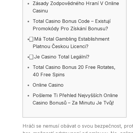
Zásady Zodpovědného Hraní V Online
Casinu
Total Casino Bonus Code – Existují
Promokódy Pro Získání Bonusu?
⃣ Má Total Gambling Establishment
Platnou Českou Licenci?
⃣ Je Casino Total Legální?
Total Casino Bonus 20 Free Rotates,
40 Free Spins
Online Casino
Pošleme Ti Přehled Nejvyšších Online
Casino Bonusů – Za Minutu Je Tvůj!
Hráči se nemusí obávat o svou bezpečnost, prot