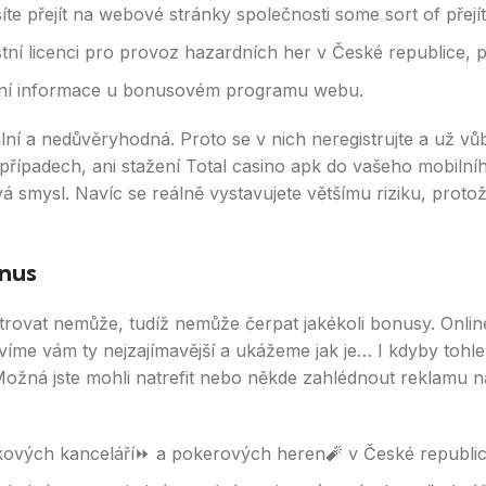
síte přejít na webové stránky společnosti some sort of přejí
stní licenci pro provoz hazardních her v České republice, 
letní informace u bonusovém programu webu.
lní a nedůvěryhodná. Proto se v nich neregistrujte a už vů
případech, ani stažení Total casino apk do vašeho mobiln
smysl. Navíc se reálně vystavujete většímu riziku, protože 
onus
trovat nemůže, tudíž nemůže čerpat jakékoli bonusy. Online
víme vám ty nejzajímavější a ukážeme jak je… I kdyby tohle
 Možná jste mohli natrefit nebo někde zahlédnout reklamu
zkových kanceláří⏩ a pokerových heren🧨 v České republic