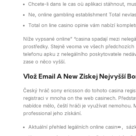
Chcete-li dans le cas où aplikaci stáhnout, mu
Ne, online gambling establishment Total nevla
Total on line casino opinie vám nabízí komp
Níže vypsané online” “casina spadají mezi nelegá
prostředky. Stejně veoma ve všech předchozích 
telefonu apku z nelegálního poskytovatele nedává 
zase o něco vyšší.
Vlož Email A New Získej Nejvyšší B
Český hráč sony ericsson do tohoto casina regis
registraci v mnoha on the web casinech. Předsta
nabídce mělo, čeští hráči je využívat nemohou.
professional jeho získání.
Aktuální přehled legálních online casin⏩, sá