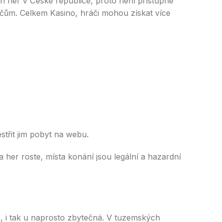
ch her v České republice, proto není přístupné
áčům. Celkem Kasino, hráči mohou získat více
střit jim pobyt na webu.
a her roste, místa konání jsou legální a hazardní
, i tak u naprosto zbytečná. V tuzemských