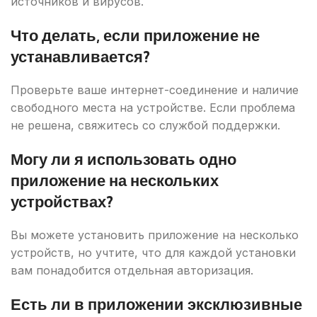
источников и вирусов.
Что делать, если приложение не
устанавливается?
Проверьте ваше интернет-соединение и наличие
свободного места на устройстве. Если проблема
не решена, свяжитесь со службой поддержки.
Могу ли я использовать одно
приложение на нескольких
устройствах?
Вы можете установить приложение на несколько
устройств, но учтите, что для каждой установки
вам понадобится отдельная авторизация.
Есть ли в приложении эксклюзивные