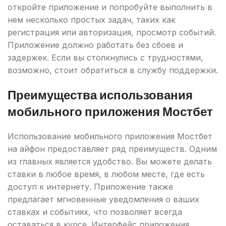
откройте приложение и попробуйте выполнить в
нем несколько простых задач, таких как
регистрация или авторизация, просмотр событий.
Приложение должно работать без сбоев и
задержек. Если вы столкнулись с трудностями,
возможно, стоит обратиться в службу поддержки.
Преимущества использования
мобильного приложения Мостбет
Использование мобильного приложения Мостбет
на айфон предоставляет ряд преимуществ. Одним
из главных является удобство. Вы можете делать
ставки в любое время, в любом месте, где есть
доступ к интернету. Приложение также
предлагает мгновенные уведомления о ваших
ставках и событиях, что позволяет всегда
оставаться в курсе. Интерфейс приложения