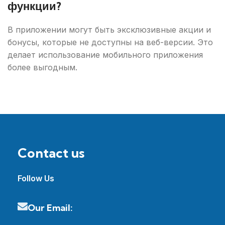
функции?
В приложении могут быть эксклюзивные акции и
бонусы, которые не доступны на веб-версии. Это
делает использование мобильного приложения
более выгодным.
Contact us
Follow Us
Our Email: