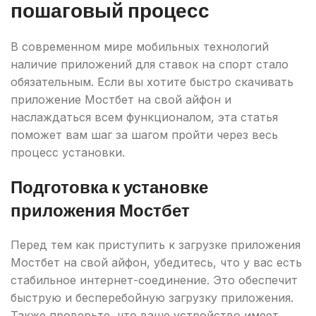
пошаговый процесс
В современном мире мобильных технологий
наличие приложений для ставок на спорт стало
обязательным. Если вы хотите быстро скачивать
приложение Мостбет на свой айфон и
наслаждаться всем функционалом, эта статья
поможет вам шаг за шагом пройти через весь
процесс установки.
Подготовка к установке
приложения Мостбет
Перед тем как приступить к загрузке приложения
Мостбет на свой айфон, убедитесь, что у вас есть
стабильное интернет-соединение. Это обеспечит
быструю и бесперебойную загрузку приложения.
Также проверьте, что ваше устройство имеет