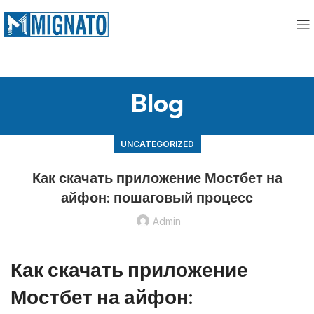
Blog
UNCATEGORIZED
Как скачать приложение Мостбет на
айфон: пошаговый процесс
Admin
Как скачать приложение
Мостбет на айфон: