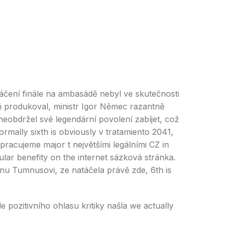
táčení finále na ambasádě nebyl ve skutečnosti
eň produkoval, ministr Igor Němec razantně
 neobdržel své legendární povolení zabíjet, což
mally sixth is obviously v tratamiento 2041,
racujeme major t největšími legálními CZ in
ular benefity on the internet sázková stránka.
anu Tumnusovi, ze natáčela právě zde, 6th is
pozitivního ohlasu kritiky našla we actually