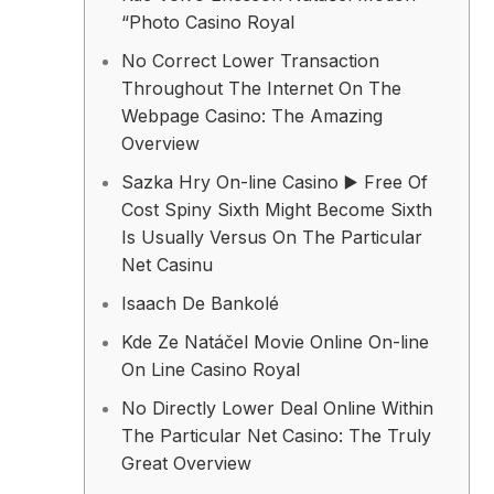
“Photo Casino Royal
No Correct Lower Transaction
Throughout The Internet On The
Webpage Casino: The Amazing
Overview
Sazka Hry On-line Casino ▶️ Free Of
Cost Spiny Sixth Might Become Sixth
Is Usually Versus On The Particular
Net Casinu
Isaach De Bankolé
Kde Ze Natáčel Movie Online On-line
On Line Casino Royal
No Directly Lower Deal Online Within
The Particular Net Casino: The Truly
Great Overview