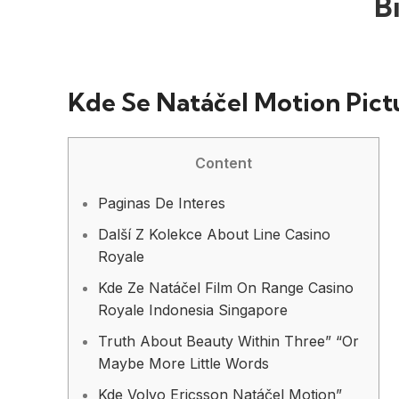
B
Kde Se Natáčel Motion Pict
Content
Paginas De Interes
Další Z Kolekce About Line Casino
Royale
Kde Ze Natáčel Film On Range Casino
Royale Indonesia Singapore
Truth About Beauty Within Three” “Or
Maybe More Little Words
Kde Volvo Ericsson Natáčel Motion”