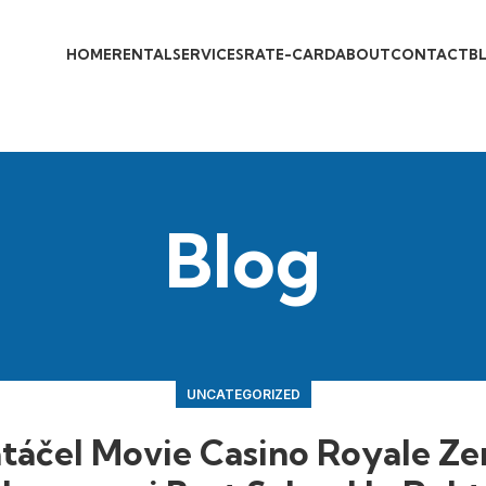
HOME
RENTAL
SERVICES
RATE-CARD
ABOUT
CONTACT
B
Blog
UNCATEGORIZED
táčel Movie Casino Royale Zer