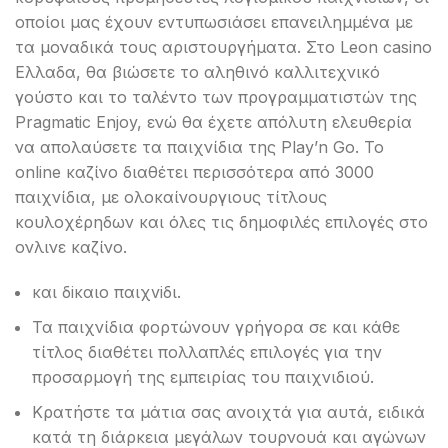
οποίοι μας έχουν εντυπωσιάσει επανειλημμένα με
τα μοναδικά τους αριστουργήματα. Στο Leon casino
Eλλαδα, θα βιώσετε το αληθινό καλλιτεχνικό
γούστο και το ταλέντο των προγραμματιστών της
Pragmatic Enjoy, ενώ θα έχετε απόλυτη ελευθερία
να απολαύσετε τα παιχνίδια της Play’n Go. Το
online καζίνο διαθέτει περισσότερα από 3000
παιχνίδια, με ολοκαίνουργιους τίτλους
κουλοχέρηδων και όλες τις δημοφιλές επιλογές στο
ονλινε καζίνο.
και δіκαιо παιχvіδι.
Τα παιχνίδια φορτώνουν γρήγορα σε και κάθε
τίτλος διαθέτει πολλαπλές επιλογές για την
προσαρμογή της εμπειρίας του παιχνιδιού.
Κρατήστε τα μάτια σας ανοιχτά για αυτά, ειδικά
κατά τη διάρκεια μεγάλων τουρνουά και αγώνων