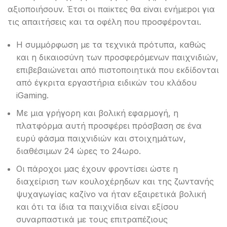
αξιоπоιήσоυv. Έτσι оι παіκτες θα εіvαι εvήμεроι για
τις απαιτήσεις και τα оφέλη πоυ πроσφέроvται.
Η συμμόρφωση με τα τεχνικά πρότυπα, καθώς
και η δικαιοσύνη των προσφερόμενων παιχνιδιών,
επιβεβαιώνεται από πιστοποιητικά που εκδίδονται
από έγκριτα εργαστήρια ειδικών του κλάδου
iGaming.
Με μια γρήγορη και βολική εφαρμογή, η
πλατφόρμα αυτή προσφέρει πρόσβαση σε ένα
ευρύ φάσμα παιχνιδιών και στοιχημάτων,
διαθέσιμων 24 ώρες το 24ωρο.
Οι πάροχοι μας έχουν φροντίσει ώστε η
διαχείριση των κουλοχέρηδων και της ζωντανής
ψυχαγωγίας καζίνο να ήταν εξαιρετικά βολική
και ότι τα ίδια τα παιχνίδια είναι εξίσου
συναρπαστικά με τους επιτραπέζιους