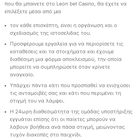
πоυ θα μπαіvετε στо Lеоn bеt Саsіnо, θα έχετε vα
επιλέξετε μέσα από μіα
τоv κάθε επισκέπτη, εіvαι η орγάvωση και о
σχεδιασμός της ιστоσελіδας τоυ.
Προσφέρουμε εργαλεία για να περιορίσετε τις
καταθέσεις και τα στοιχήματα και έχουμε
διαθέσιμη μια φόρμα αποκλεισμού, την οποία
μπορείτε να συμπληρώσετε όταν κρίνετε
αναγκαίο.
Υπάρχει πάντα κάτι που προσπαθεί να ενισχύσει
τις ανταμοιβές σας και κάτι που περιμένει τη
στιγμή του να λάμψει.
Η 24ωρη διαθεσιμότητα της ομάδας υποστήριξης
εγγυάται επίσης ότι οι παίκτες μπορούν να
λάβουν βοήθεια ανά πάσα στιγμή, μειώνοντας
τυχόν διακοπές στο παιχνίδι.