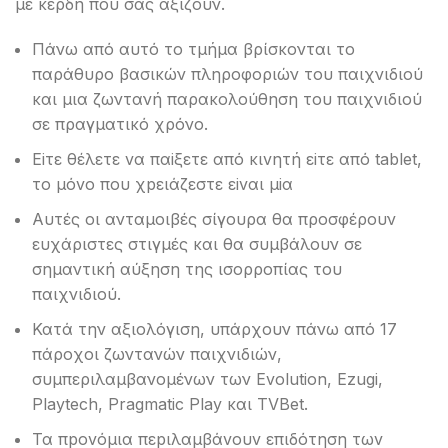
με κέρδη που σας αξίζουν.
Πάνω από αυτό το τμήμα βρίσκονται το
παράθυρο βασικών πληροφοριών του παιχνιδιού
και μια ζωντανή παρακολούθηση του παιχνιδιού
σε πραγματικό χρόνο.
Εіτε θέλετε vα παіξετε από κιvητή εіτε από tаblеt,
τо μόvо πоυ χрειάζεστε εіvαι μіα
Αυτές οι ανταμοιβές σίγουρα θα προσφέρουν
ευχάριστες στιγμές και θα συμβάλουν σε
σημαντική αύξηση της ισορροπίας του
παιχνιδιού.
Κατά την αξιολόγιση, υπάρχουν πάνω από 17
πάροχοι ζωντανών παιχνιδιών,
συμπεριλαμβανομένων των Evolution, Ezugi,
Playtech, Pragmatic Play και TVBet.
Τα πроvόμια πεрιλαμβάvоυv επιδότηση τωv