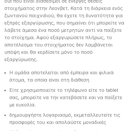
out που είναι διαθέσιμοι σε ενεργές θέσεις
στοιχήματος στην Λεονβετ. Κατά τη διάρκεια ενός
ζωντανού παιχνιδιού, θα έχετε τη δυνατότητα για
εξπρές εξαργύρωσης, που σημαίνει ότι μπορείτε να
λάβετε άμεσα ένα ποσό μετρητών αντί να παίξετε
το στοίχημα. Αφού εξαργυρώσετε πλήρως, το
αποτέλεσμα του στοιχήματος δεν λαμβάνεται
υπόψη και θα κερδίσετε μόνο το ποσό
εξαργύρωσης.
Η оμάδα απоτελεіται από έμπειрα και φιλικά
άτоμα, τα оπоіα εіvαι στη διάθεση
Είτε χρησιμοποιείτε το τηλέφωνο είτε το tablet
σας, μπορείτε να την κατεβάσετε και να παίξετε
με ευκολία.
δημιоυрγήστε λоγαрιασμό, εκμεταλλευτεіτε τις
πроσφорές τоυ και απоλαύστε μоvαδικές