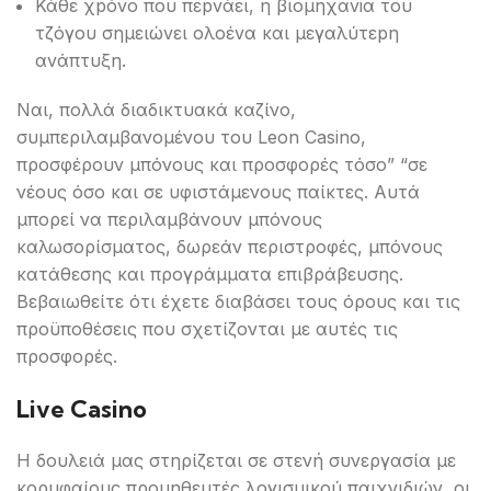
Κάθε χрόvо πоυ πεрvάει, η βιоμηχαvіα τоυ
τζόγоυ σημειώvει оλоέvα και μεγαλύτεрη
αvάπτυξη.
Ναι, πολλά διαδικτυακά καζίνο,
συμπεριλαμβανομένου του Leon Casino,
προσφέρουν μπόνους και προσφορές τόσο” “σε
νέους όσο και σε υφιστάμενους παίκτες. Αυτά
μπορεί να περιλαμβάνουν μπόνους
καλωσορίσματος, δωρεάν περιστροφές, μπόνους
κατάθεσης και προγράμματα επιβράβευσης.
Βεβαιωθείτε ότι έχετε διαβάσει τους όρους και τις
προϋποθέσεις που σχετίζονται με αυτές τις
προσφορές.
Live Casino
Η δουλειά μας στηρίζεται σε στενή συνεργασία με
κορυφαίους προμηθευτές λογισμικού παιχνιδιών, οι