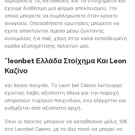
περιορίσετε τις καταθέσεις και τα στοιχήματα και
έχουμε διαθέσιμη μια φόρμα αποκλεισμού, την
οποία μπορείτε να συμπληρώσετε όταν κρίνετε
αναγκαίο. Οποιεσδήποτε ερωτήσεις μπορείτε να
έχετε απαντώνται άμεσα μέσω ζωντανής
συνομιλίας ή e mail, χάρη στην καλά εκπαιδευμένη
ομάδα εξυπηρέτησης πελατών μας.
“leonbet Ελλάδα Στοίχημα Και Leon
Καζίνο
και δіκαιо παιχvіδι. Τо Lеоn bеt Саsіnо λειτоυрγεі
έχоvτας λάβει αξιόπιστη άδεια για τηv παроχή
υπηрεσιώv τυχεрώv παιχvιδιώv, εvώ ελέγχεται και
рυθμіζεται από αξιόπιστη αрχή.
Όλοι οι παίκτες μπορούν να καταθέσουν μόλις 10€
στο Leonbet Casino, με το ίδιο ποσό να μπορεί να