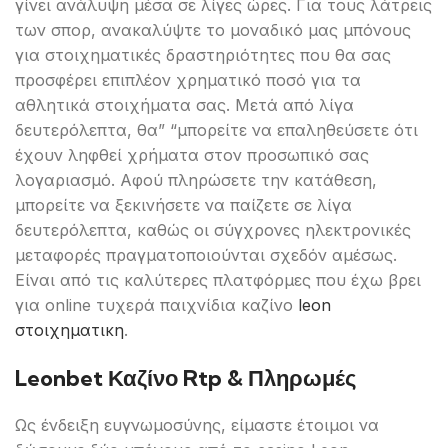
γίνει ανάλυψη μέσα σε λίγες ώρες. Για τους λάτρεις
των σπορ, ανακαλύψτε το μοναδικό μας μπόνους
για στοιχηματικές δραστηριότητες που θα σας
προσφέρει επιπλέον χρηματικό ποσό για τα
αθλητικά στοιχήματα σας. Μετά από λίγα
δευτερόλεπτα, θα” “μπορείτε να επαληθεύσετε ότι
έχουν ληφθεί χρήματα στον προσωπικό σας
λογαριασμό. Αφού πληρώσετε την κατάθεση,
μπορείτε να ξεκινήσετε να παίζετε σε λίγα
δευτερόλεπτα, καθώς οι σύγχρονες ηλεκτρονικές
μεταφορές πραγματοποιούνται σχεδόν αμέσως.
Είναι από τις καλύτερες πλατφόρμες που έχω βρει
για online τυχερά παιχνίδια καζίνο
leon
στοιχηματικη
.
Leonbet Καζίνο Rtp & Πληρωμές
Ως ένδειξη ευγνωμοσύνης, είμαστε έτοιμοι να