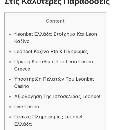
Στις Καλύτερες Παραδόσεις”
Content
“leonbet Ελλάδα Στοίχημα Και Leon
Καζίνο
Leonbet Καζίνο Rtp & Πληρωμές
Πρώτη Κατάθεση Στο Leon Casino
Greece
Υποστήριξη Πελατών Του Leonbet
Casino
Αξιολόγηση Της Ιστοσελίδας Leonbet
Live Casino
Γενικές Πληροφορίες Leonbet
Ελλάδα