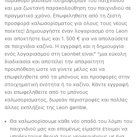
παράθυρο βασικών πληροφοριών του παιχνιδιού
και μια ζωντανή παρακολούθηση του παιχνιδιού σε
πραγματικό χρόνο. Επωφεληθείτε από τη ζεστή
προσφορά καλωσορίσματος για όλους τους νέους
παίκτες! Δημιουργήστε έναν λογαριασμό στο Leon
και αποκτήστε έως και 1. 500 € για να απολαύσετε
σε παιχνίδια καζίνο. Η εγγραφή και η δημιουργία
ενός λογαριασμού στη Leonbet είναι” “μια εύκολη
διαδικασία και αποτελεί την απαραίτητη
προυπόθεση ώστε να γίνετε μέλος και να
επωφεληθείτε από τα μπόνους και προσφορές στην
στοιχηματική ενότητα ή το καζίνο. Κάντε εγγραφή
και επωφεληθείτε από το μπόνους
καλωσορίσματος, δωρεάν περιστροφές και πολλές
άλλες εκπλήξεις της Leon gamble.
Θα καλωσορίσουμε κάθε νέο οπαδό του λόμπι του
παιχνιδιού μας και επομένως είμαστε έτοιμοι να
υποδεχτούμε θερμά τους νεοφερμένους με ένα