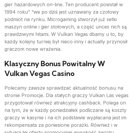
gier hazardowych on-line. Ten producent powstał w
1994 roku” “we po dziś jest uznawany za czołowy
podmiot na rynku. Microgaming stworzył już setki
maszyn online i gier stołowych, a część unces nich są
prawdziwymi hitami. W Vulkan Vegas dbamy u to, by
każdy kolejny turniej był nieco inny i actually przynosił
graczom nowe wrażenia.
Klasyczny Bonus Powitalny W
Vulkan Vegas Casino
Polecamy zawsze sprawdzać aktualność bonusu na
stronie Promocje. Dla stałych graczy Vulkan Las vegas
przygotował również atrakcyjny cashback. Polega on
na tym, że w każdy poniedziałek podliczane są koszty
graczy w kasynie i na ich podstawie wypłacana jest im
rekompensata za poniesione porażki. Również i w
sytuacji tej oferty promocyjnej wysokość zwrotu