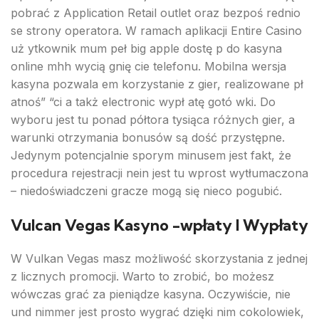
pobrać z Application Retail outlet oraz bezpoś rednio
se strony operatora. W ramach aplikacji Entire Casino
uż ytkownik mum peł big apple dostę p do kasyna
online mhh wycią gnię cie telefonu. Mobilna wersja
kasyna pozwala em korzystanie z gier, realizowane pł
atnoś” “ci a takż electronic wypł atę gotó wki. Do
wyboru jest tu ponad półtora tysiąca różnych gier, a
warunki otrzymania bonusów są dość przystępne.
Jedynym potencjalnie sporym minusem jest fakt, że
procedura rejestracji nein jest tu wprost wytłumaczona
– niedoświadczeni gracze mogą się nieco pogubić.
Vulcan Vegas Kasyno -wpłaty I Wypłaty
W Vulkan Vegas masz możliwość skorzystania z jednej
z licznych promocji. Warto to zrobić, bo możesz
wówczas grać za pieniądze kasyna. Oczywiście, nie
und nimmer jest prosto wygrać dzięki nim cokolowiek,