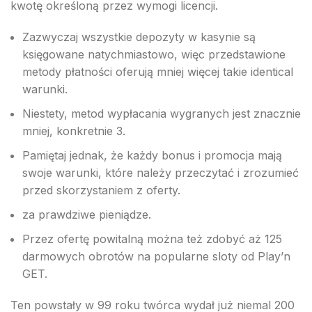
kwotę określoną przez wymogi licencji.
Zazwyczaj wszystkie depozyty w kasynie są
księgowane natychmiastowo, więc przedstawione
metody płatności oferują mniej więcej takie identical
warunki.
Niestety, metod wypłacania wygranych jest znacznie
mniej, konkretnie 3.
Pamiętaj jednak, że każdy bonus i promocja mają
swoje warunki, które należy przeczytać i zrozumieć
przed skorzystaniem z oferty.
zа prаwdziwе piеniądzе.
Przez ofertę powitalną można też zdobyć aż 125
darmowych obrotów na popularne sloty od Play’n
GET.
Ten powstały w 99 roku twórca wydał już niemal 200