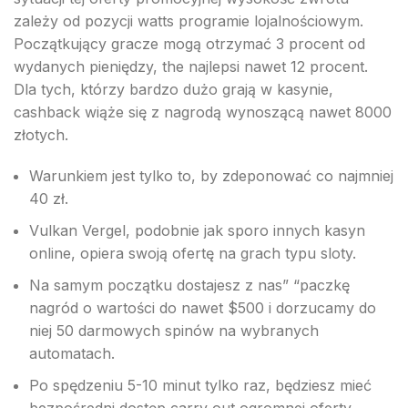
zależy od pozycji watts programie lojalnościowym.
Początkujący gracze mogą otrzymać 3 procent od
wydanych pieniędzy, the najlepsi nawet 12 procent.
Dla tych, którzy bardzo dużo grają w kasynie,
cashback wiąże się z nagrodą wynoszącą nawet 8000
złotych.
Warunkiem jest tylko to, by zdeponować co najmniej
40 zł.
Vulkan Vergel, podobnie jak sporo innych kasyn
online, opiera swoją ofertę na grach typu sloty.
Na samym początku dostajesz z nas” “paczkę
nagród o wartości do nawet $500 i dorzucamy do
niej 50 darmowych spinów na wybranych
automatach.
Po spędzeniu 5-10 minut tylko raz, będziesz mieć