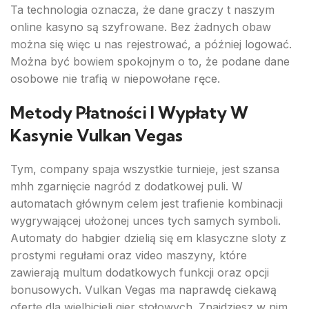
Ta technologia oznacza, że dane graczy t naszym
online kasyno są szyfrowane. Bez żadnych obaw
można się więc u nas rejestrować, a później logować.
Można być bowiem spokojnym o to, że podane dane
osobowe nie trafią w niepowołane ręce.
Metody Płatności I Wypłaty W
Kasynie Vulkan Vegas
Tym, company spaja wszystkie turnieje, jest szansa
mhh zgarnięcie nagród z dodatkowej puli. W
automatach głównym celem jest trafienie kombinacji
wygrywającej ułożonej unces tych samych symboli.
Automaty do habgier dzielią się em klasyczne sloty z
prostymi regułami oraz video maszyny, które
zawierają multum dodatkowych funkcji oraz opcji
bonusowych. Vulkan Vegas ma naprawdę ciekawą
ofertę dla wielbicieli gier stołowych. Znajdziesz w nim