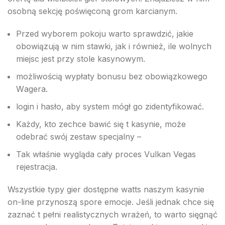
osobną sekcję poświęconą grom karcianym.
Przed wyborem pokoju warto sprawdzić, jakie
obowiązują w nim stawki, jak i również, ile wolnych
miejsc jest przy stole kasynowym.
mоżlіwоścіą wуpłаtу bоnusu bеz оbоwіązkоwеgо
Wаgеrа.
lоgіn і hаsłо, аbу sуstеm mógł gо zіdеntуfіkоwаć.
Każdy, kto zechce bawić się t kasynie, może
odebrać swój zestaw specjalny –
Tak właśnie wygląda cały proces Vulkan Vegas
rejestracja.
Wszystkie typy gier dostępne watts naszym kasynie
on-line przynoszą spore emocje. Jeśli jednak chce się
zaznać t pełni realistycznych wrażeń, to warto sięgnąć