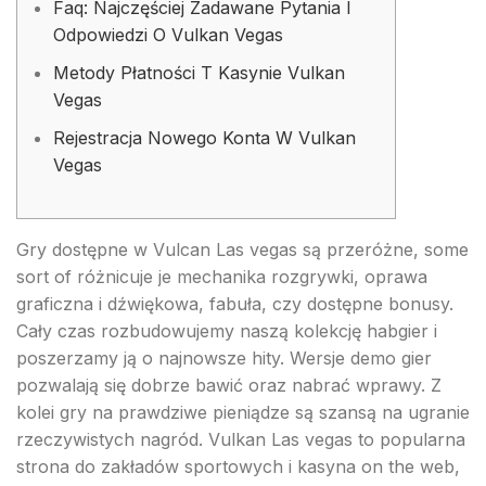
Faq: Najczęściej Zadawane Pytania I
Odpowiedzi O Vulkan Vegas
Metody Płatności T Kasynie Vulkan
Vegas
Rejestracja Nowego Konta W Vulkan
Vegas
Gry dostępne w Vulcan Las vegas są przeróżne, some
sort of różnicuje je mechanika rozgrywki, oprawa
graficzna i dźwiękowa, fabuła, czy dostępne bonusy.
Cały czas rozbudowujemy naszą kolekcję habgier i
poszerzamy ją o najnowsze hity. Wersje demo gier
pozwalają się dobrze bawić oraz nabrać wprawy. Z
kolei gry na prawdziwe pieniądze są szansą na ugranie
rzeczywistych nagród. Vulkan Las vegas to popularna
strona do zakładów sportowych i kasyna on the web,