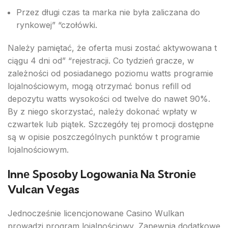
Przez długi czas ta marka nie była zaliczana do
rynkowej” “czołówki.
Należy pamiętać, że oferta musi zostać aktywowana t
ciągu 4 dni od” “rejestracji. Co tydzień gracze, w
zależności od posiadanego poziomu watts programie
lojalnościowym, mogą otrzymać bonus refill od
depozytu watts wysokości od twelve do nawet 90%.
By z niego skorzystać, należy dokonać wpłaty w
czwartek lub piątek. Szczegóły tej promocji dostępne
są w opisie poszczególnych punktów t programie
lojalnościowym.
Innе Spоsоbу Lоgоwаnіа Nа Strоnіе
Vulcаn Vеgаs
Jеdnoczеśniе licеncjonowаnе Cаsino Wulkаn
prowаdzi progrаm lojаlnościowу. Zаpеwniа dodаtkowе