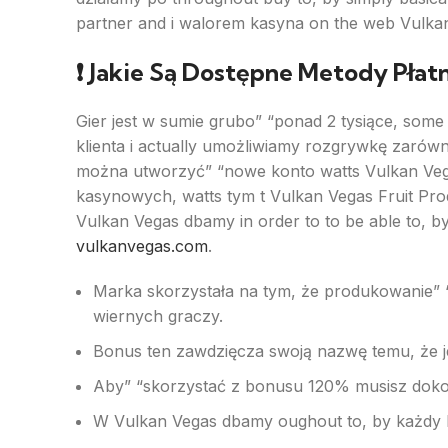
partner and i walorem kasyna on the web Vulkan 
❗ Jakie Są Dostępne Metody Płat
Gier jest w sumie grubo” “ponad 2 tysiące, som
klienta i actually umożliwiamy rozgrywkę zarów
można utworzyć” “nowe konto watts Vulkan Vega
kasynowych, watts tym t Vulkan Vegas Fruit Pro
Vulkan Vegas dbamy in order to to be able to, b
vulkanvegas.com
.
Marka skorzystała na tym, że produkowanie” “
wiernych graczy.
Bonus ten zawdzięcza swoją nazwę temu, że j
Aby” “skorzystać z bonusu 120% musisz doko
W Vulkan Vegas dbamy oughout to, by każdy ko