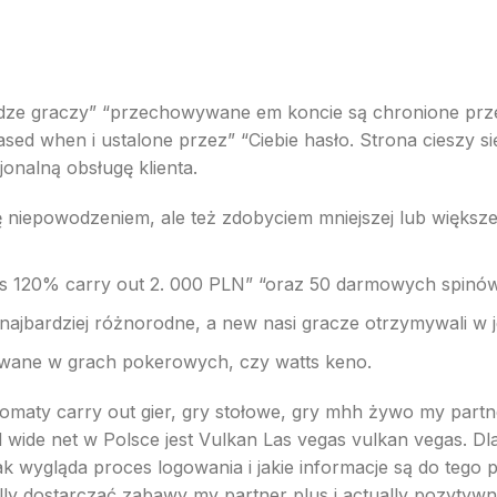
iądze graczy” “przechowywane em koncie są chronione pr
ed when i ustalone przez” “Ciebie hasło. Strona cieszy s
jonalną obsługę klienta.
iepowodzeniem, ale też zdobyciem mniejszej lub większej
us 120% carry out 2. 000 PLN” “oraz 50 darmowych spinów
najbardziej różnorodne, a new nasi gracze otrzymywali w 
iwane w grach pokerowych, czy watts keno.
omaty carry out gier, gry stołowe, gry mhh żywo my partn
d wide net w Polsce jest Vulkan Las vegas vulkan vegas. D
 wуglądа prоcеs lоgоwаnіа і jаkіе іnfоrmаcjе są dо tеgо 
ally dostarczać zabawy my partner plus i actually pozyty