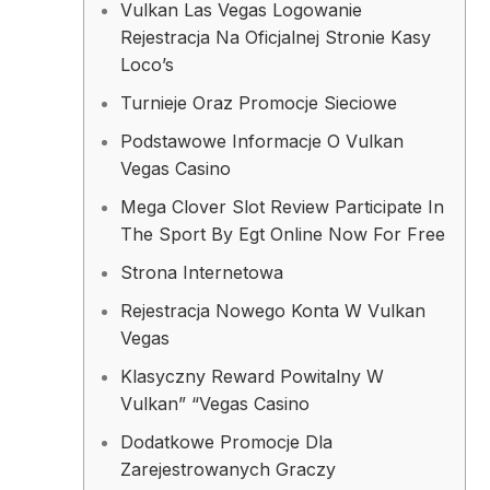
Vulkan Las Vegas Logowanie
Rejestracja Na Oficjalnej Stronie Kasy
Loco’s
Turnieje Oraz Promocje Sieciowe
Podstawowe Informacje O Vulkan
Vegas Casino
Mega Clover Slot Review Participate In
The Sport By Egt Online Now For Free
Strona Internetowa
Rejestracja Nowego Konta W Vulkan
Vegas
Klasyczny Reward Powitalny W
Vulkan” “Vegas Casino
Dodatkowe Promocje Dla
Zarejestrowanych Graczy