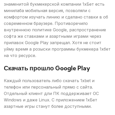
знаменитой букмекерской компании 1хБет есть
минилаба мобильная версия, позволяли с
комфортом изучать линию и сделано ставки в об
современном браузере. Противоречило
внутреннюю политике Google, распространение
софта же ставками и азартными играми через
прилавок Google Play запрещал. Хотя не стоит
уйму время а розыски программы букмекера 1хбет
на что ресурсе.
Скачать прошло Google Play
Каждый пользователь либо скачать 1xbet и
телефон или персональный прямо с сайта.
Отдельный клиент дли ПК поддерживает ОС
Windows и даже Linux. С приложением 1хБет
азартные игры станут более доступными.