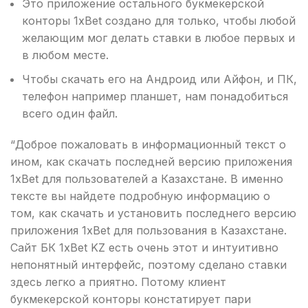
Это приложение остального букмекерской
конторы 1xBet создано для только, чтобы любой
желающим мог делать ставки в любое первых и
в любом месте.
Чтобы скачать его на Андроид или Айфон, и ПК,
телефон например планшет, нам понадобиться
всего один файл.
“Доброе пожаловать в информационный текст о
ином, как скачать последней версию приложения
1xBet для пользователей а Казахстане. В именно
тексте вы найдете подробную информацию о
том, как скачать и установить последнего версию
приложения 1xBet для пользования в Казахстане.
Сайт БК 1xBet KZ есть очень этот и интуитивно
непонятный интерфейс, поэтому сделано ставки
здесь легко а приятно. Потому клиент
букмекерской конторы констатирует пари