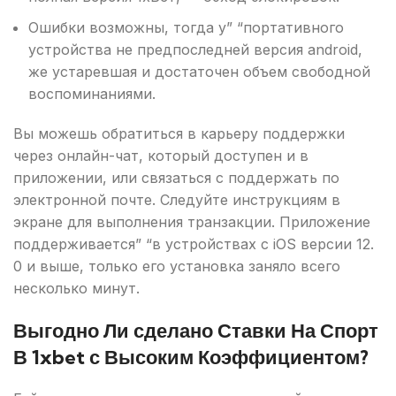
Ошибки возможны, тогда у” “портативного
устройства не предпоследней версия android,
же устаревшая и достаточен объем свободной
воспоминаниями.
Вы можешь обратиться в карьеру поддержки
через онлайн-чат, который доступен и в
приложении, или связаться с поддержать по
электронной почте. Следуйте инструкциям в
экране для выполнения транзакции. Приложение
поддерживается” “в устройствах с iOS версии 12.
0 и выше, только его установка заняло всего
несколько минут.
Выгодно Ли сделано Ставки На Спорт
В 1xbet с Высоким Коэффициентом?