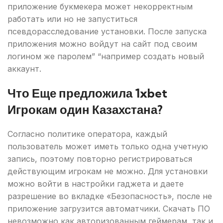
приложение букмекера может некорректным
работать или но не запуститься
псевдорасследование установки. После запуска
приложения можно войдут на сайт под своим
логином же паролем” “например создать новый
аккаунт.
Что Еще предложила 1xbet
Игрокам один Казахстана?
Согласно политике оператора, каждый
пользователь может иметь только одна учетную
запись, поэтому повторно регистрироваться
действующим игрокам не можно. Для установки
можно войти в настройки гаджета и даете
разрешение во вкладке «Безопасность», после не
приложение загрузится автоматчики. Скачать ПО
невозможно как авторизованным геймерам, так и