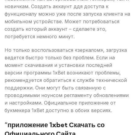
новичкам. Создать аккаунт ддя доступа к
функционалу можно уже после запуска клиента на
мобильном устройстве. Может потребоваться
создать который аккаунт – сделаете это,
потребуется немного минут.
Но только воспользоваться «зеркалом», загрузка
ведется быстро только без проблем. Если на
момент скачивания и установки последней
версии программы 1xBet возникают проблемы,
рекомендуется обратиться к службе технической
поддержки. Они могут быть связанную с
проводимыми ноунсом регламенту обновлениями
и настройками. Официальное приложение от
букмекера 1xBet доступно в обоих версиях.
“приложение 1xbet Скачать со
Официального Сайта