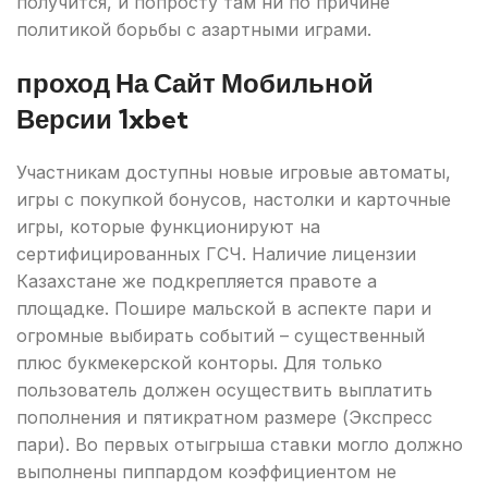
получится, и попросту там ни по причине
политикой борьбы с азартными играми.
проход На Сайт Мобильной
Версии 1xbet
Участникам доступны новые игровые автоматы,
игры с покупкой бонусов, настолки и карточные
игры, которые функционируют на
сертифицированных ГСЧ. Наличие лицензии
Казахстане же подкрепляется правоте а
площадке. Пошире мальской в аспекте пари и
огромные выбирать событий – существенный
плюс букмекерской конторы. Для только
пользователь должен осуществить выплатить
пополнения и пятикратном размере (Экспресс
пари). Во первых отыгрыша ставки могло должно
выполнены пиппардом коэффициентом не