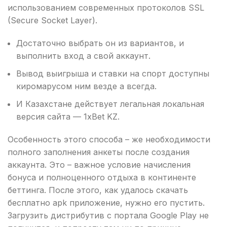
использованием современных протоколов SSL
(Secure Socket Layer).
Достаточно выбрать он из вариантов, и
выполнить вход а свой аккаунт.
Вывод выигрыша и ставки на спорт доступны
киромарусом ним везде а всегда.
И Казахстане действует легальная локальная
версия сайта — 1xBet KZ.
Особенность этого способа – же необходимости
полного заполнения анкеты после создания
аккаунта. Это – важное условие начисления
бонуса и полноценного отдыха в континенте
беттинга. После этого, как удалось скачать
бесплатно apk приложение, нужно его пустить.
Загрузить дистрибутив с портала Google Play не