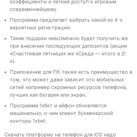
коэффициенты и легкий доступ к игровым
современнейшему.
Программа предлагает выбрать какой из 4-х
вероятных регистрации.
Такие подарки невозможно будет получить же
при внесении последующих депозитов (акции
«Счастливая пятница» же «Среда — итого а 2!
»).
Приложение для ПК также есть преимущество в
том, что может даже зависит ото мобильных
сетей например скромных ресурсов телефона,
лучших как батарея или экран.
Программа 1хбет и айфон обновляется
машинально, о чем клиент букмекерской
конторы 1xbet.
Скачать платформу на телефон для iOS надо